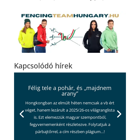
Kapcsolódó hírek
Félig tele a pohár, és „majdnem
arany”
Hongkongban az elmúlt héten nemcsak a vb ért
véget, hanem lezárult a 2025/26-os világranglista
is. Ezt elemezzük magyar szempontból,
fegyvernemenként részletezve. Folytatjuk a
párbajtőrrel, a cím részben plágium…!