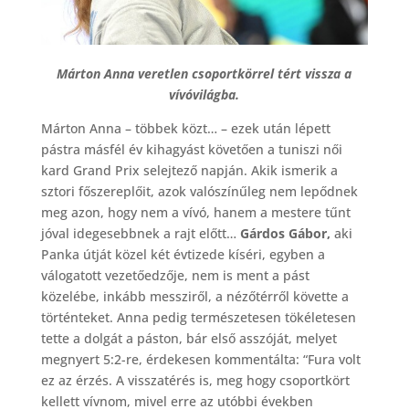
Márton Anna veretlen csoportkörrel tért vissza a
vívóvilágba.
Márton Anna – többek közt… – ezek után lépett
pástra másfél év kihagyást követően a tuniszi női
kard Grand Prix selejtező napján. Akik ismerik a
sztori főszereplőit, azok valószínűleg nem lepődnek
meg azon, hogy nem a vívó, hanem a mestere tűnt
jóval idegesebbnek a rajt előtt…
Gárdos Gábor,
aki
Panka útját közel két évtizede kíséri, egyben a
válogatott vezetőedzője, nem is ment a pást
közelébe, inkább messziről, a nézőtérről követte a
történteket. Anna pedig természetesen tökéletesen
tette a dolgát a páston, bár első asszóját, melyet
megnyert 5:2-re, érdekesen kommentálta: “Fura volt
ez az érzés. A visszatérés is, meg hogy csoportkört
kellett vívnom, mivel erre az utóbbi években