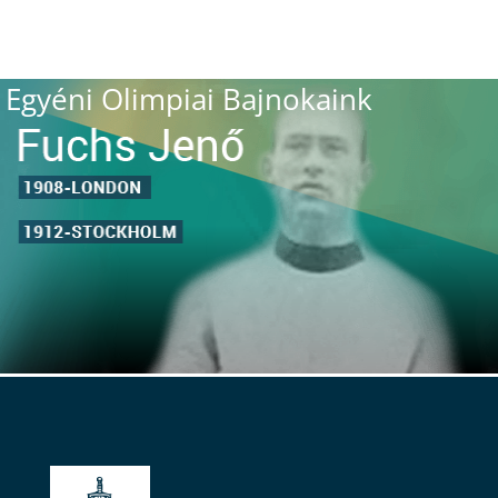
Egyéni Olimpiai Bajnokaink