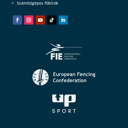
Számítógépes főbírók