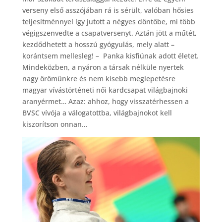
verseny első asszójában rá is sérült, valóban hősies
teljesítménnyel így jutott a négyes döntőbe, mi több
végigszenvedte a csapatversenyt. Aztán jött a műtét,
kezdődhetett a hosszú gyógyulás, mely alatt –
korántsem mellesleg! – Panka kisfiúnak adott életet.
Mindeközben, a nyáron a társak nélküle nyertek
nagy örömünkre és nem kisebb meglepetésre
magyar vívástörténeti női kardcsapat világbajnoki
aranyérmet… Azaz: ahhoz, hogy visszatérhessen a
BVSC vívója a válogatottba, világbajnokot kell
kiszorítson onnan…