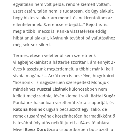
egyáltalán nem volt példa, rendre kiemelt voltam.
Ezért aztán, talán nem is tudatosan, de úgy alakult,
hogy biztosra akartam menni, és nekirontottam az
ellenfelemnek. Szerencsére bejött…” Bejött ez is,
meg a többi meccs is, Panka visszatérése eddig
hibátlanul alakult, kívánunk további pályafutásához
még sok-sok sikert.
Természetesen véletlenül sem szeretnénk
világbajnokainkat a háttérbe szorítani, ám ennyit 27
éves klasszisunk megérdemelt, a többit már ki kell
vívnia magának… Arról nem is beszélve, hogy kairói
“hősnőink” is nagyszerűen szerepeltek! Mondjuk
mindehhez
Pusztai Lizának
különösebben nem
kellett megizzadnia, lévén kiemelt volt.
Battai Sugár
Pankához hasonlóan veretlenül zárta csoportját, és
Katona Reninek
ugyan becsúszott egy zakó, de
remek tusarányának köszönhetően harmadikként ő
is további folytatás nélkül jutott a 64-es főtáblára.
Mivel
Beviz Dorottya
a csoportkörben búcsúzott, a