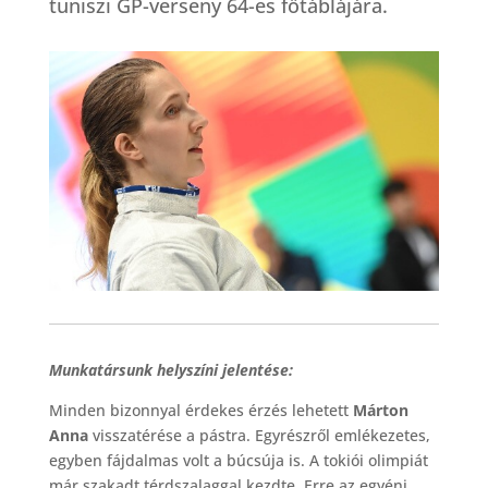
tuniszi GP-verseny 64-es főtáblájára.
Munkatársunk helyszíni jelentése:
Minden bizonnyal érdekes érzés lehetett
Márton
Anna
visszatérése a pástra. Egyrészről emlékezetes,
egyben fájdalmas volt a búcsúja is. A tokiói olimpiát
már szakadt térdszalaggal kezdte. Erre az egyéni