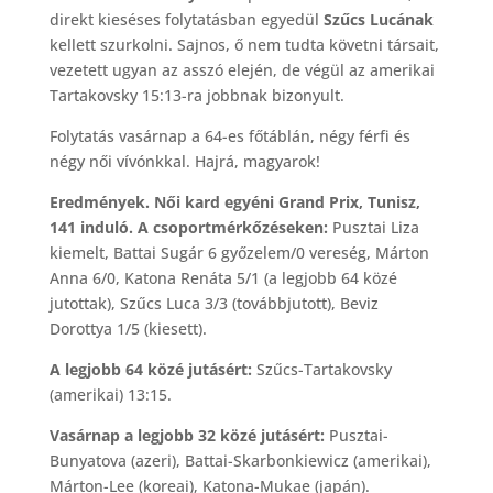
direkt kieséses folytatásban egyedül
Szűcs Lucának
kellett szurkolni. Sajnos, ő nem tudta követni társait,
vezetett ugyan az asszó elején, de végül az amerikai
Tartakovsky 15:13-ra jobbnak bizonyult.
Folytatás vasárnap a 64-es főtáblán, négy férfi és
négy női vívónkkal. Hajrá, magyarok!
Eredmények. Női kard egyéni Grand Prix, Tunisz,
141 induló. A csoportmérkőzéseken:
Pusztai Liza
kiemelt, Battai Sugár 6 győzelem/0 vereség, Márton
Anna 6/0, Katona Renáta 5/1 (a legjobb 64 közé
jutottak), Szűcs Luca 3/3 (továbbjutott), Beviz
Dorottya 1/5 (kiesett).
A legjobb 64 közé jutásért:
Szűcs-Tartakovsky
(amerikai) 13:15.
Vasárnap a legjobb 32 közé jutásért:
Pusztai-
Bunyatova (azeri), Battai-Skarbonkiewicz (amerikai),
Márton-Lee (koreai), Katona-Mukae (japán).