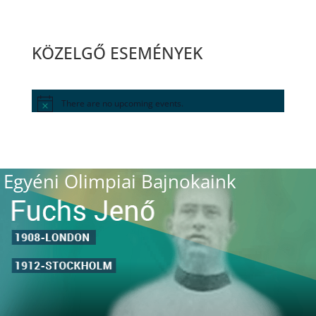
KÖZELGŐ ESEMÉNYEK
There are no upcoming events.
Egyéni Olimpiai Bajnokaink