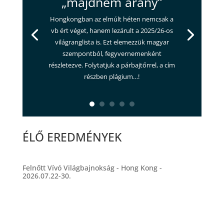
„majdnem arany”
Hongkongban az elmúlt héten nemcsak a
vb ért véget, hanem lezárult a 2025/26-os
világranglista is. Ezt elemezzük magyar
szempontból, fegyvernemenként
részletezve. Folytatjuk a párbajtőrrel, a cím
részben plágium…!
ÉLŐ EREDMÉNYEK
Felnőtt Vívó Világbajnokság - Hong Kong -
2026.07.22-30.