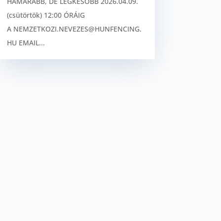
HAMARABB, DE LEGKÉSŐBB 2026.04.09.
(csütörtök) 12:00 ÓRÁIG
A NEMZETKOZI.NEVEZES@HUNFENCING.
HU EMAIL...