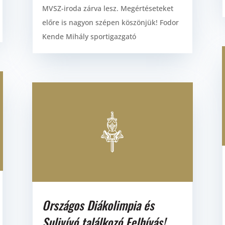
MVSZ-iroda zárva lesz. Megértéseteket
előre is nagyon szépen köszönjük! Fodor
Kende Mihály sportigazgató
Országos Diákolimpia és
Sulivívó találkozó Felhívás!