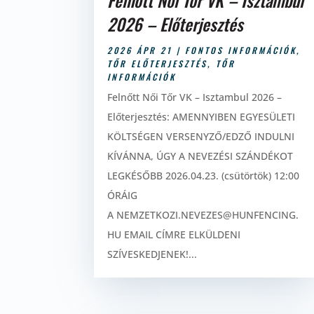
Felnőtt Női Tőr VK – Isztambul
2026 – Előterjesztés
2026 ÁPR 21
|
FONTOS INFORMÁCIÓK
,
TŐR ELŐTERJESZTÉS
,
TŐR
INFORMÁCIÓK
Felnőtt Női Tőr VK – Isztambul 2026 –
Előterjesztés: AMENNYIBEN EGYESÜLETI
KÖLTSÉGEN VERSENYZŐ/EDZŐ INDULNI
KÍVÁNNA, ÚGY A NEVEZÉSI SZÁNDÉKOT
LEGKÉSŐBB 2026.04.23. (csütörtök) 12:00
ÓRÁIG
A NEMZETKOZI.NEVEZES@HUNFENCING.
HU EMAIL CÍMRE ELKÜLDENI
SZÍVESKEDJENEK!...