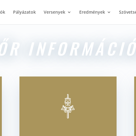
iók
Pályázatok
Versenyek
Eredmények
Szövets
ŐR INFORMÁCI