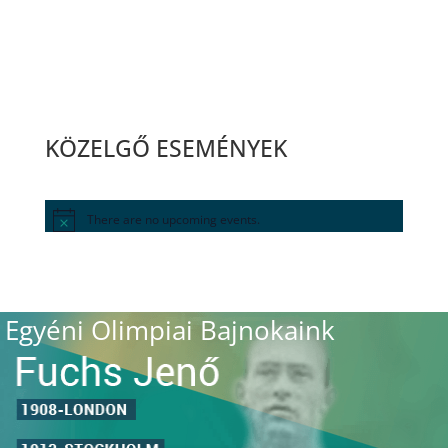
KÖZELGŐ ESEMÉNYEK
There are no upcoming events.
Egyéni Olimpiai Bajnokaink