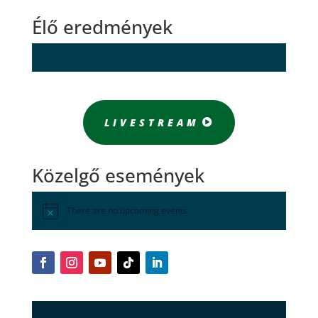
Élő eredmények
LIVESTREAM
Közelgő események
There are no upcoming events.