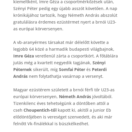
kiemeltként, Imre Géza a csoportmérkőzések után,
Szényi Péter pedig egy újabb asszót követően. A nap
krónikájához tartozik, hogy Németh András abszolút
gratulálásra érdemes ezüstérmet nyert a brnói U23-
as európai körversenyen.
A vb-aranyérmes társakat már délelőtt követte a
legjobb 64 közé a harmadik budapesti világbajnok,
Imre Géza
veretlenül zárta a csoportkört. A főtáblára
jutás még a kvartett negyedik tagjának,
Szényi
Péternek
sikerült, míg
Somfai Péter
és
Peterdi
András
nem folytathatja vasárnap a versenyt.
Magyar ezüstérem született a brnói férfi tőr U23-as
európai körversenyen,
Németh András
jóvoltából.
Tizenkilenc éves tehetségünk a döntőben attól a
cseh
Choupentich-től
kapott ki, akitől a junior Eb
elődöntőjében is vereséget szenvedett, és aki már
felnőtt Vk-finálékkal is büszkélkedhet.