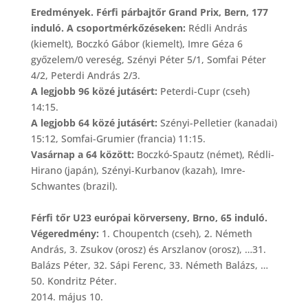
Eredmények. Férfi párbajtőr Grand Prix, Bern, 177
induló. A csoportmérkőzéseken:
Rédli András
(kiemelt), Boczkó Gábor (kiemelt), Imre Géza 6
győzelem/0 vereség, Szényi Péter 5/1, Somfai Péter
4/2, Peterdi András 2/3.
A legjobb 96 közé jutásért:
Peterdi-Cupr (cseh)
14:15.
A legjobb 64 közé jutásért:
Szényi-Pelletier (kanadai)
15:12, Somfai-Grumier (francia) 11:15.
Vasárnap a 64 között:
Boczkó-Spautz (német), Rédli-
Hirano (japán), Szényi-Kurbanov (kazah), Imre-
Schwantes (brazil).
Férfi tőr U23 európai körverseny, Brno, 65 induló.
Végeredmény:
1. Choupentch (cseh), 2. Németh
András, 3. Zsukov (orosz) és Arszlanov (orosz), …31.
Balázs Péter, 32. Sápi Ferenc, 33. Németh Balázs, …
50. Kondritz Péter.
2014. május 10.