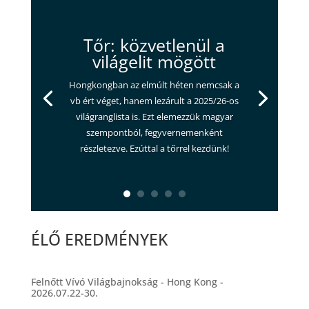
Tőr: közvetlenül a
világelit mögött
Hongkongban az elmúlt héten nemcsak a
vb ért véget, hanem lezárult a 2025/26-os
világranglista is. Ezt elemezzük magyar
szempontból, fegyvernemenként
részletezve. Ezúttal a tőrrel kezdünk!
ÉLŐ EREDMÉNYEK
Felnőtt Vívó Világbajnokság - Hong Kong -
2026.07.22-30.