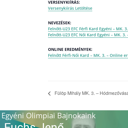
VERSENYKIÍRÁS:
Versenykiírás Letöltése
NEVEZÉSEK:
Felnőtt-U23 EFC Férfi Kard Egyéni – MK. 3
Felnőtt-U23 EFC Női Kard Egyéni – MK. 3.
ONLINE EREDMÉNYEK:
Felnőtt Férfi-Női Kard – MK. 3. – Online
Fülöp Mihály MK. 3. – Hódmezővásá
Egyéni Olimpiai Bajnokaink