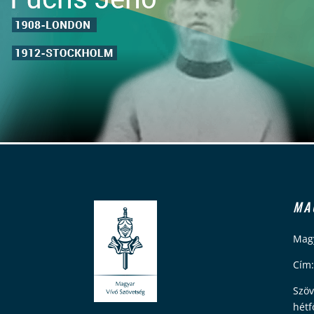
MA
Magy
Cím:
Szöv
hétf