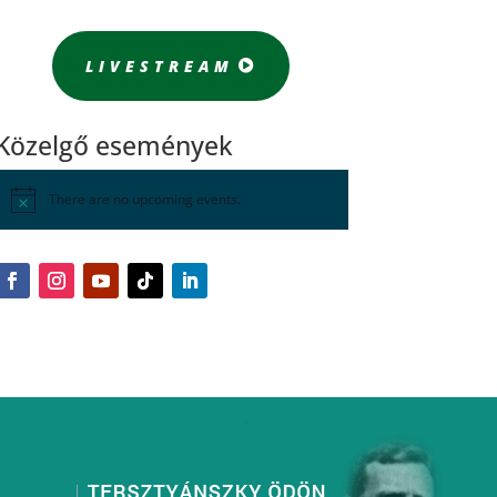
LIVESTREAM
Közelgő események
There are no upcoming events.