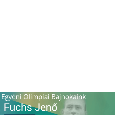
Egyéni Olimpiai Bajnokaink