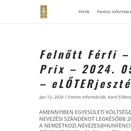
Hírek
Fontos informác
Felnőtt Férfi 
Prix – 2024. 0
– eLŐTERjeszté
ápr 12, 2024
|
Fontos információk
,
Kard Előter
AMENNYIBEN EGYESÜLETI KÖLTSÉGE
NEVEZÉSI SZÁNDÉKOT LEGKÉSŐBB 2024
A NEMZETKOZI.NEVEZES@HUNFENCI