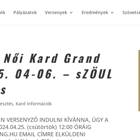
iók
Pályázatok
Versenyek
Eredmények
Szövets
– Női Kard Grand
5. 04-06. – sZÖUL
s
jesztés
,
Kard Információk
N VERSENYZŐ INDULNI KÍVÁNNA, ÚGY A
.04.25. (csütörtök) 12:00 ÓRÁIG
NG.HU EMAIL CÍMRE ELKÜLDENI