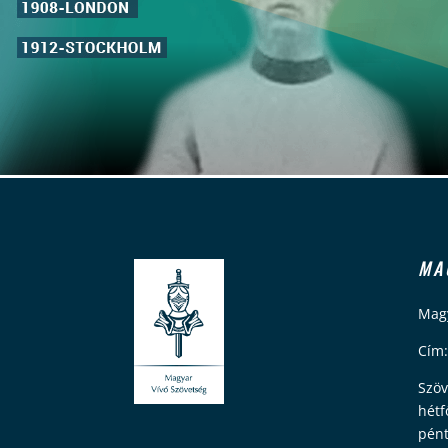
MA
Magy
Cím:
Szöv
hétf
pént