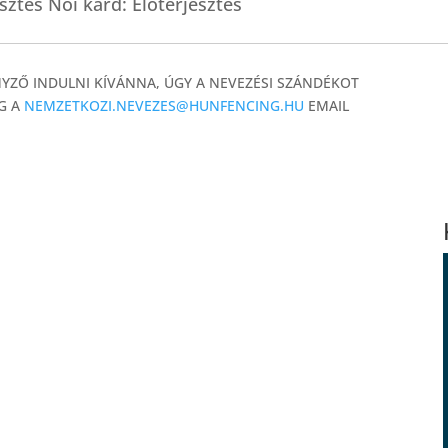
sztés Női kard: Előterjesztés
YZŐ INDULNI KÍVÁNNA, ÚGY A NEVEZÉSI SZÁNDÉKOT
IG A
NEMZETKOZI.NEVEZES@HUNFENCING.HU
EMAIL