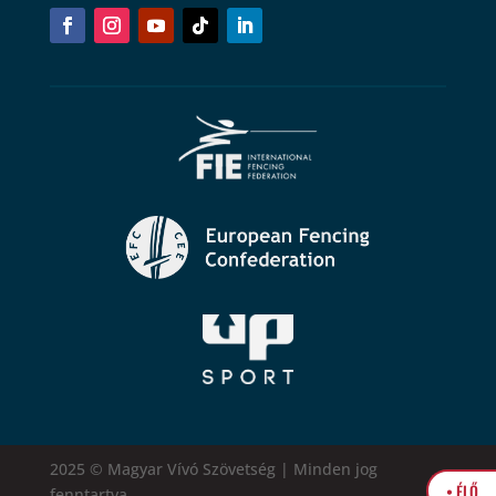
2025 © Magyar Vívó Szövetség | Minden jog
• ÉLŐ
fenntartva.