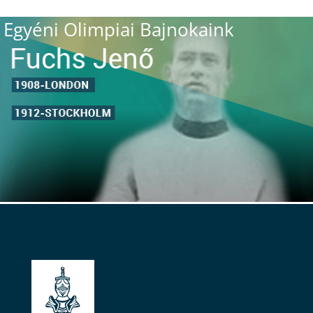
Egyéni Olimpiai Bajnokaink