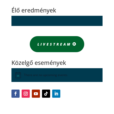
Élő eredmények
LIVESTREAM
Közelgő események
There are no upcoming events.