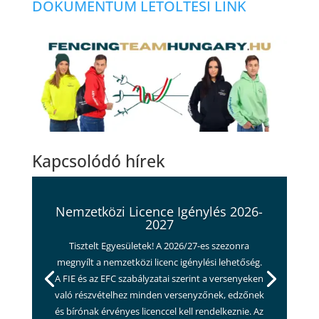
DOKUMENTUM LETÖLTÉSI LINK
Kapcsolódó hírek
Nemzetközi Licence Igénylés 2026-
2027
Tisztelt Egyesületek! A 2026/27-es szezonra
megnyílt a nemzetközi licenc igénylési lehetőség.
A FIE és az EFC szabályzatai szerint a versenyeken
való részvételhez minden versenyzőnek, edzőnek
és bírónak érvényes licenccel kell rendelkeznie. Az