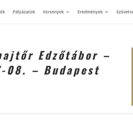
iók
Pályázatok
Versenyek
Eredmények
Szövets
bajtőr Edzőtábor –
7-08. – Budapest