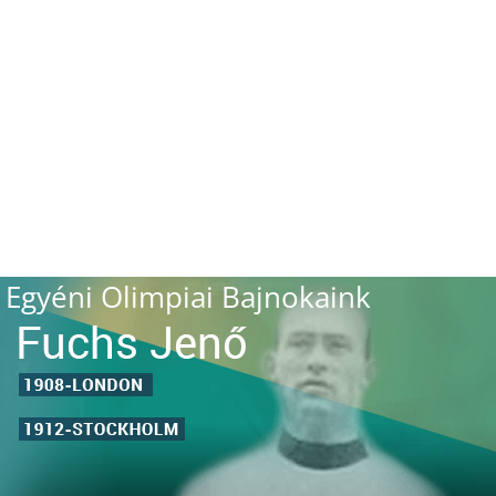
Egyéni Olimpiai Bajnokaink