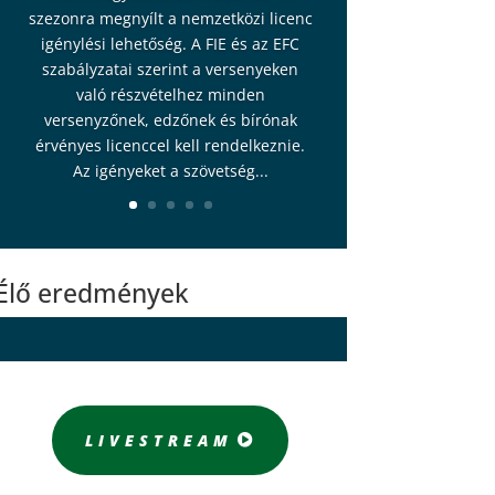
szezonra megnyílt a nemzetközi licenc
igénylési lehetőség. A FIE és az EFC
szabályzatai szerint a versenyeken
való részvételhez minden
versenyzőnek, edzőnek és bírónak
érvényes licenccel kell rendelkeznie.
Az igényeket a szövetség...
Élő eredmények
LIVESTREAM