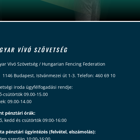
GYAR VÍVÓ SZÖVETSÉG
ar Vívó Szövetség / Hungarian Fencing Federation
 1146 Budapest, Istvánmezei út 1-3. Telefon: 460 69 10
etségi iroda ügyfélfogadási rendje:
ő-csütörtök 09.00-15.00
ek: 09.00-14.00
nt pénztári órák:
ő, kedd és csütörtök 09:00-16:00
ta pénztári ügyintézés (felvétel, elszámolás):
en szerdán 10:00-16:00