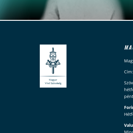
MA
Magy
Cím:
Szöv
hétf
pént
Fori
Hétf
Valu
Mind