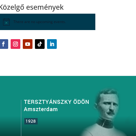
Közelgő események
There are no upcoming events.