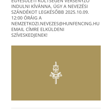
EGYESÜLETI KÖLTSÉGEN VERSENYZŐ
INDULNI KÍVÁNNA, ÚGY A NEVEZÉSI
SZÁNDÉKOT LEGKÉSŐBB 2025.10.09.
12:00 ÓRÁIG A
NEMZETKOZI.NEVEZES@HUNFENCING.HU
EMAIL CÍMRE ELKÜLDENI
SZÍVESKEDJENEK!