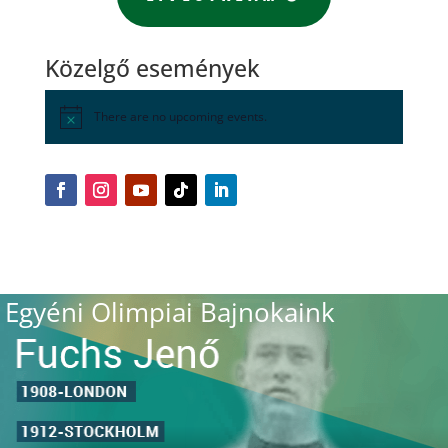
Közelgő események
There are no upcoming events.
Egyéni Olimpiai Bajnokaink