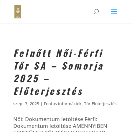
Felnőtt Női-Férfi
Tőr SA – Somorja
2025 –
Előterjesztés
szept 3, 2025
|
Fontos információk
,
Tőr Előterjesztés
Női: Dokumentum letöltése Férfi:
Dokumentum letöltése AMENNYIBEN