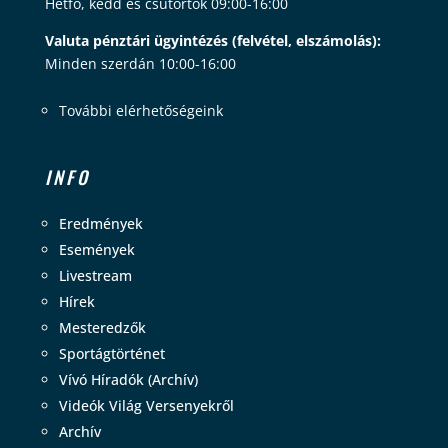
Hétfő, kedd és csütörtök 09:00-16:00
Valuta pénztári ügyintézés (felvétel, elszámolás):
Minden szerdán 10:00-16:00
További elérhetőségeink
INFO
Eredmények
Események
Livestream
Hírek
Mesteredzők
Sportágtörténet
Vívó Híradók (Archív)
Videók Világ Versenyekről
Archív