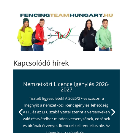
Kapcsolódó hírek
Nemzetközi Licence Igénylés 2026-
2027
Tisztelt Egyesületek! A 2026/27-es szezonra
megnyílt a nemzetközi licenc igénylési lehetőség.
A FIE és az EFC szabályzatai szerint a versenyeken
való részvételhez minden versenyzőnek, edzőnek
és bírónak érvényes licenccel kell rendelkeznie. Az
igényeket a szövetség...