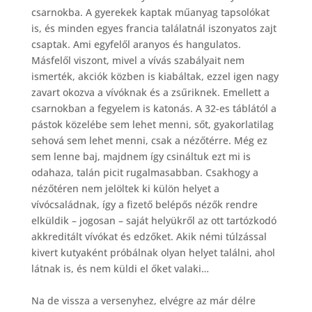
csarnokba. A gyerekek kaptak műanyag tapsolókat
is, és minden egyes francia találatnál iszonyatos zajt
csaptak. Ami egyfelől aranyos és hangulatos.
Másfelől viszont, mivel a vívás szabályait nem
ismerték, akciók közben is kiabáltak, ezzel igen nagy
zavart okozva a vívóknak és a zsűriknek. Emellett a
csarnokban a fegyelem is katonás. A 32-es táblától a
pástok közelébe sem lehet menni, sőt, gyakorlatilag
sehová sem lehet menni, csak a nézőtérre. Még ez
sem lenne baj, majdnem így csináltuk ezt mi is
odahaza, talán picit rugalmasabban. Csakhogy a
nézőtéren nem jelöltek ki külön helyet a
vívócsaládnak, így a fizető belépős nézők rendre
elküldik – jogosan – saját helyükről az ott tartózkodó
akkreditált vívókat és edzőket. Akik némi túlzással
kivert kutyaként próbálnak olyan helyet találni, ahol
látnak is, és nem küldi el őket valaki…
Na de vissza a versenyhez, elvégre az már délre