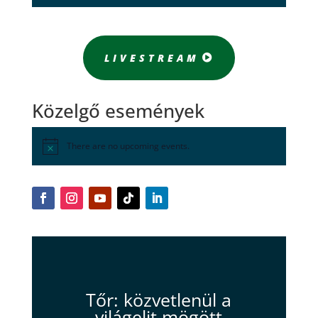
LIVESTREAM
Közelgő események
There are no upcoming events.
Tőr: közvetlenül a
világelit mögött