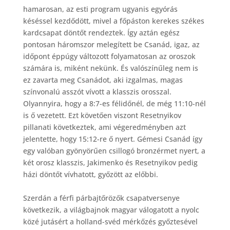
hamarosan, az esti program ugyanis egyórás
késéssel kezdődött, mivel a főpáston kerekes székes
kardcsapat döntőt rendeztek. Így aztán egész
pontosan háromszor melegített be Csanád, igaz, az
időpont éppúgy változott folyamatosan az oroszok
számára is, miként nekünk. És valószínűleg nem is
ez zavarta meg Csanádot, aki izgalmas, magas
színvonalú asszót vívott a klasszis orosszal.
Olyannyira, hogy a 8:7-es félidőnél, de még 11:10-nél
is ő vezetett. Ezt követően viszont Resetnyikov
pillanati következtek, ami végeredményben azt
jelentette, hogy 15:12-re ő nyert. Gémesi Csanád így
egy valóban gyönyörűen csillogó bronzérmet nyert, a
két orosz klasszis, Jakimenko és Resetnyikov pedig
házi döntőt vívhatott, győzött az előbbi.
Szerdán a férfi párbajtőrözők csapatversenye
következik, a világbajnok magyar válogatott a nyolc
közé jutásért a holland-svéd mérkőzés győztesével