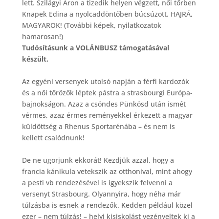
lett. Szilágyi Áron a tizedik helyen végzett, női tőrben
Knapek Edina a nyolcaddöntőben búcsúzott. HAJRÁ,
MAGYAROK! (További képek, nyilatkozatok
hamarosan!)
Tudósításunk a VOLÁNBUSZ támogatásával
készült.
Az egyéni versenyek utolsó napján a férfi kardozók
és a női tőrözők léptek pástra a strasbourgi Európa-
bajnokságon. Azaz a csöndes Pünkösd után ismét
vérmes, azaz érmes reményekkel érkezett a magyar
küldöttség a Rhenus Sportarénába – és nem is
kellett csalódnunk!
De ne ugorjunk ekkorát! Kezdjük azzal, hogy a
francia kánikula vetekszik az otthonival, mint ahogy
a pesti vb rendezésével is igyekszik felvenni a
versenyt Strasbourg. Olyannyira, hogy néha már
túlzásba is esnek a rendezők. Kedden például közel
ezer – nem túlzás! – helyi kisiskolást vezényeltek ki a