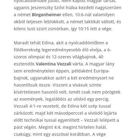
nyolcaddöntőbe jutott. Nem kapott magyar társat,
ugyanis Jeszenszky Szilvi hiába kezdett nagyszerűen
a német
Bingenheimer
ellen, 10:6-nál valamilyen
okból teljesen leblokkolt, a német taktikát váltott, és
kilenc tust szúrt zsinórban, így 10:15 lett a vége.
Maradt tehát Edina, akit a nyolcaddöntőben a
földkerekség legeredményesebb élő vívója, a 6-
szoros olimpiai és 12-szeres világbajnok, 40
esztendős
Valentina Vezzali
várta. A magyar lány
sem eredménytelen éppen, példaként Európa-
bajnok, ugyanakkor azért a két eredménysort ne
hasonlítsuk össze. Viszont a vívásuk szinte
kísértetiesen hasonló volt. Ismét csak nem pörögtek
az események, legalábbis az utolsó egy percig.
Vezzali 4:1-re vezetett, de Edina két szép tussal
zárkózott, majd két másodperccel a vívóidő lejárta
előtt technikai tussal egyenlített – Vezzali lelépett a
pást végén. Megint 4:4, megint hirtelen halál,
csakúgy, mint egy asszóval korábban. A vége