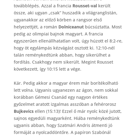
továbblépés. Azzal a francia
Rousset-val
került
össze, aki ugyan „csak” huszadik a világranglistán,
ugyanakkor az előző körben a rangsor első
helyezettjét, a román
Dolniceanut
búcsúztatta. Most
pedig az olimpiai bajnok magyart. A francia
egyszerűen ellenállhatatlan volt, úgy húzott el 8:2-re,
hogy öt egylámpás kézvágást osztott ki. 12:10-nél
talán reménykedtünk abban, hogy sikerülhet a
fordítás. Csakhogy nem sikerült. Megint Rousset
következett, így 10:15 lett a vége.
Kár. Pedig akkor a magyar érem már borítékolható
lett volna. Ugyanis ugyanezen az ágon, nem sokkal
korábban Gémesi Csanád egy nagyon értékes
győzelmet aratott izgalmas asszóban a fehérorosz
Bujkevics
ellen (15:13)! Ezzel ő már nyolc közé jutott,
sajnos egyedüli magyarként. Hiába reménykedtünk
ugyanis abban, hogy Szatmári Andris átmenti jó
formáját a nyolcaddöntőre. A papíron Szabónál