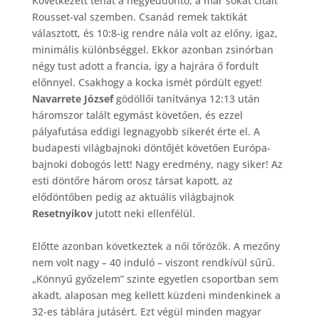
Következett tehát a negyeddöntő, a már sokat citált
Rousset-val szemben. Csanád remek taktikát
választott, és 10:8-ig rendre nála volt az előny, igaz,
minimális különbséggel. Ekkor azonban zsinórban
négy tust adott a francia, így a hajrára ő fordult
előnnyel. Csakhogy a kocka ismét pördült egyet!
Navarrete József
gödöllői tanítványa 12:13 után
háromszor talált egymást követően, és ezzel
pályafutása eddigi legnagyobb sikerét érte el. A
budapesti világbajnoki döntőjét követően Európa-
bajnoki dobogós lett! Nagy eredmény, nagy siker! Az
esti döntőre három orosz társat kapott, az
elődöntőben pedig az aktuális világbajnok
Resetnyikov
jutott neki ellenfélül.
Előtte azonban következtek a női tőrözők. A mezőny
nem volt nagy – 40 induló – viszont rendkívül sűrű.
„Könnyű győzelem” szinte egyetlen csoportban sem
akadt, alaposan meg kellett küzdeni mindenkinek a
32-es táblára jutásért. Ezt végül minden magyar