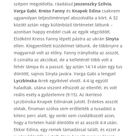
szépen megoldotta, ráadásul
Jeszenszky Szilvia,
Varga Gabi, Kreiss Fanny
és
Knapek Edina
csaknem
ugyanolyan teljesítménnyel abszolválta a kört. A 32
között aztán négy különböző történetet láttunk –
azonban happy enddel csak az egyik végződött.
Elsőként Kreiss Fanny lépett pástra az ukrán
Sinyta
ellen. Kiegyenlített küzdelmet láttunk, de többnyire a
magyarnál volt az előny. Fanny irányította az asszót,
ő csinálta az akciókat, de a kelleténél több volt a
fehér lámpa és a passzé. Így aztán 14:14 után egy tus
döntött, sajnos Sinyta javára. Varga Gabi a lengyel
Lyczbinska
ikrek egyikével vívott. 4:4-ig együtt
haladtak, utána viszont elhúzott az ellenfél, és volt
reális esély a győzelemre (9:15). Az ikertesó
Lyczbinska Knapek Edinának jutott. Érdekes asszót
vívtak, finoman szólva sem erőltették a tusadást a
kilenc perc alatt, így senki sem csodálkozott azon,
hogy a hirtelen halál döntötte el az asszót 4:4 után.
Ekkor Edina, egy remek támadással talált, és ezzel a