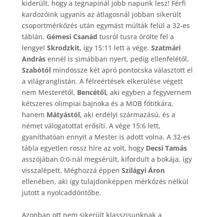
kiderült, hogy a tegnapinál jobb napunk lesz! Férfi
kardozóink ugyanis az átlagosnál jobban sikerült
csoportmérkőzés után egymást múlták felül a 32-es
táblán.
Gémesi Csanád
tusról tusra őrölte fel a
lengyel
Skrodzkit,
így 15:11 lett a vége.
Szatmári
András
ennél is simábban nyert, pedig ellenfelétől,
Szabótól
mindössze két apró pontocska választott el
a világranglistán. A félreértések elkerülése végett
nem Mesterétől,
Bencétől,
aki egyben a fegyvernem
kétszeres olimpiai bajnoka és a MOB főtitkára,
hanem
Mátyástól,
aki erdélyi származású, és a
német válogatottat erősíti. A vége 15:6 lett,
gyaníthatóan ennyit a Mester is adott volna. A 32-es
tábla egyetlen rossz híre az volt, hogy
Decsi Tamás
asszójában 0:0-nál megsérült, kifordult a bokája, így
visszalépett. Méghozzá éppen
Szilágyi Áron
ellenében, aki így tulajdonképpen mérkőzés nélkül
jutott a nyolcaddöntőbe.
Azonban ott nem sikerült klasszisunknak a