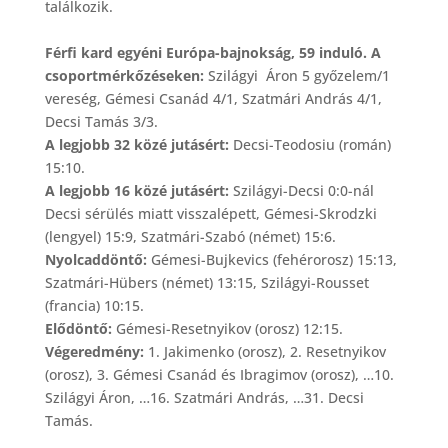
találkozik.
Férfi kard egyéni Európa-bajnokság, 59 induló. A
csoportmérkőzéseken:
Szilágyi Áron 5 győzelem/1
vereség, Gémesi Csanád 4/1, Szatmári András 4/1,
Decsi Tamás 3/3.
A legjobb 32 közé jutásért:
Decsi-Teodosiu (román)
15:10.
A legjobb 16 közé jutásért:
Szilágyi-Decsi 0:0-nál
Decsi sérülés miatt visszalépett, Gémesi-Skrodzki
(lengyel) 15:9, Szatmári-Szabó (német) 15:6.
Nyolcaddöntő:
Gémesi-Bujkevics (fehérorosz) 15:13,
Szatmári-Hübers (német) 13:15, Szilágyi-Rousset
(francia) 10:15.
Elődöntő:
Gémesi-Resetnyikov (orosz) 12:15.
Végeredmény:
1. Jakimenko (orosz), 2. Resetnyikov
(orosz), 3. Gémesi Csanád és Ibragimov (orosz), …10.
Szilágyi Áron, …16. Szatmári András, …31. Decsi
Tamás.