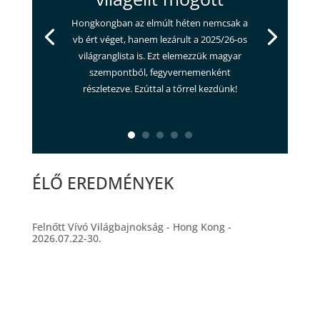
Hongkongban az elmúlt héten nemcsak a
vb ért véget, hanem lezárult a 2025/26-os
világranglista is. Ezt elemezzük magyar
szempontból, fegyvernemenként
részletezve. Ezúttal a tőrrel kezdünk!
ÉLŐ EREDMÉNYEK
Felnőtt Vívó Világbajnokság - Hong Kong -
2026.07.22-30.