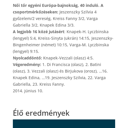
Női tőr egyéni Európa-bajnokság, 40 induló. A
csoportmérkőzéseken:
Jeszenszky Szilvia 4
győzelem/2 vereség, Kreiss Fanny 3/2, Varga
Gabriella 3/2, Knapek Edina 3/3.
A legjobb 16 közé jutásért
: Knapek-H. Lyczbinska
(lengyel) 5:4, Kreiss-Sinyta (ukrán) 14:15, Jeszenszky-
Bingenheimer (német) 10:15, Varga-M. Lyczbinska
(lengyel) 9:15.
Nyolcaddöntő:
Knapek-Vezzali (olasz) 4:5.
Végeredmény:
1. Di Francisca (olasz), 2. Batini
(olasz), 3. Vezzali (olasz) és Birjukova (orosz), …16.
Knapek Edina, …19. Jeszenszky Szilvia, 22. Varga
Gabriella, 23. Kreiss Fanny.
2014. június 10.
Élő eredmények