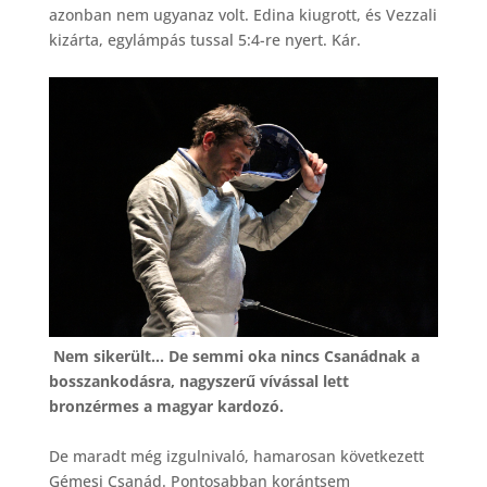
azonban nem ugyanaz volt. Edina kiugrott, és Vezzali
kizárta, egylámpás tussal 5:4-re nyert. Kár.
Nem sikerült… De semmi oka nincs Csanádnak a
bosszankodásra, nagyszerű vívással lett
bronzérmes a magyar kardozó.
De maradt még izgulnivaló, hamarosan következett
Gémesi Csanád. Pontosabban korántsem