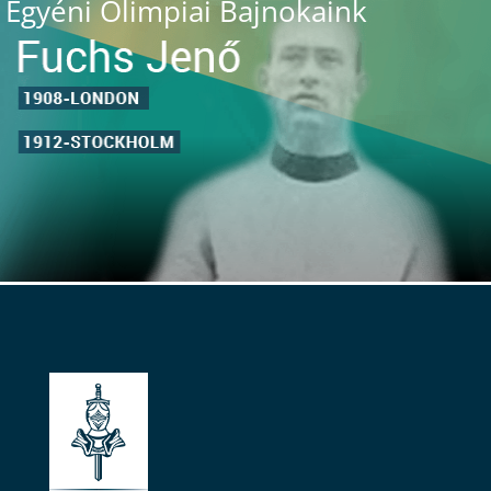
Egyéni Olimpiai Bajnokaink