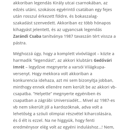
akkoriban legendás Király utcai csarnokában, az
edzés utáni, szokásos egyérintő csatában egy fejes
után rosszul érkezett földre, és bokaszalag-
szakadást szenvedett. Akkoriban ez több hónapos
kihagyást jelentett, és az ugyancsak legendás
Zarándi Csaba
tanítványa 1987 tavaszán tért vissza a
pástra.
Méghozzá úgy, hogy a komplett vívóvilágot – közte a
harmadik “legendást”, az akkori klubtárs
Gedővári
Imrét
– legyőzve megnyerte a varsói Világkupa-
versenyt. Hogy mekkora volt akkoriban a
konkurencia idehaza, azt mi sem bizonyítja jobban,
minthogy ennek ellenére nem került be az akkori vb-
csapatba. “Helyette” megnyerte egyéniben és
csapatban a zágrábi Universiadét… Mivel az 1987-es
vb nem sikerült jól a kardozóknak, adva volt a
lehetőség a szöuli olimpiai részvétel kiharcolására,
és ő élt is ezzel. Na ne higgyük, hogy fenti
eredménysor elég volt az egyéni induláshoz…! Nem,