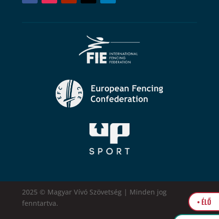
2025 © Magyar Vívó Szövetség | Minden jog
• ÉLŐ
fenntartva.