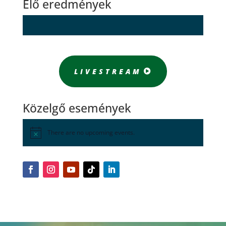
Élő eredmények
LIVESTREAM
Közelgő események
There are no upcoming events.