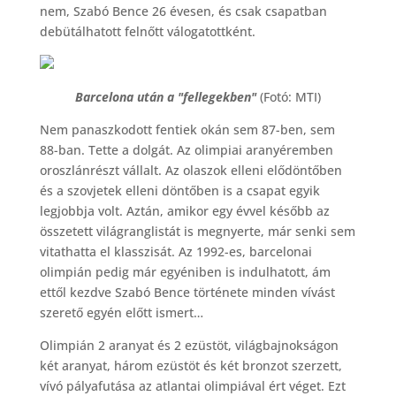
nem, Szabó Bence 26 évesen, és csak csapatban
debütálhatott felnőtt válogatottként.
Barcelona után a "fellegekben"
(Fotó: MTI)
Nem panaszkodott fentiek okán sem 87-ben, sem
88-ban. Tette a dolgát. Az olimpiai aranyéremben
oroszlánrészt vállalt. Az olaszok elleni elődöntőben
és a szovjetek elleni döntőben is a csapat egyik
legjobbja volt. Aztán, amikor egy évvel később az
összetett világranglistát is megnyerte, már senki sem
vitathatta el klasszisát. Az 1992-es, barcelonai
olimpián pedig már egyéniben is indulhatott, ám
ettől kezdve Szabó Bence története minden vívást
szerető egyén előtt ismert…
Olimpián 2 aranyat és 2 ezüstöt, világbajnokságon
két aranyat, három ezüstöt és két bronzot szerzett,
vívó pályafutása az atlantai olimpiával ért véget. Ezt