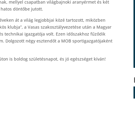
nak, mellyel csapatban világbajnoki aranyérmet és két
 hatos döntőbe jutott.
éveken át a világ legjobbjai közé tartozott, miközben
kös klubja”, a Vasas szakosztályvezetése után a Magyar
és technikai igazgatója volt. Ezen időszakhoz fűződik
em. Dolgozott négy esztendőt a MOB sportigazgatójaként
on is boldog születésnapot, és jó egészséget kíván!