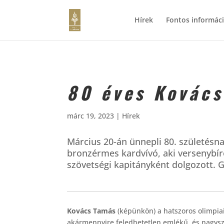
Hírek
Fontos informác
80 éves Kovács
márc 19, 2023
|
Hírek
Március 20-án ünnepli 80. születésna
bronzérmes kardvívó, aki versenybíró
szövetségi kapitányként dolgozott. G
Kovács Tamás
(képünkön) a hatszoros olimpi
akármennyire feledhetetlen emlékű, és nagysz