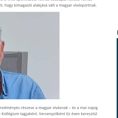
t, hogy kimagasló alakjává vált a magyar vívósportnak.
s eredményes részese a magyar vívásnak – és a mai napig
i Kollégium tagjaként. Versenyzőként tíz éven keresztül