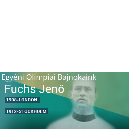
Egyéni Olimpiai Bajnokaink