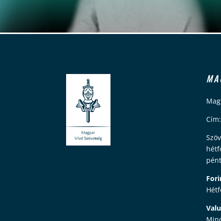
MA
Magy
Cím:
Szöv
hétf
pént
Fori
Hétf
Valu
Mind