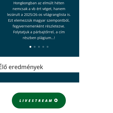
Hongkongban az elmúlt héten
nemcsak a vb ért véget, hanem
lezárult a 2025/26-os világranglista is.
Ezt elemezzük magyar szempontból,
fegyvernemenként részletezve.
Folytatjuk a párbajtőrrel, a cím
részben plágium…!
Élő eredmények
LIVESTREAM