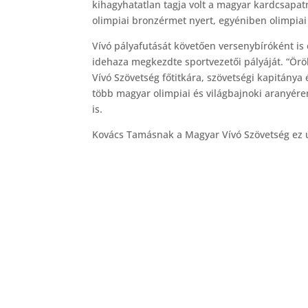
kihagyhatatlan tagja volt a magyar kardcsapat
olimpiai bronzérmet nyert, egyéniben olimpiai
Vívó pályafutását követően versenybíróként is 
idehaza megkezdte sportvezetői pályáját. “Örö
Vívó Szövetség főtitkára, szövetségi kapitánya 
több magyar olimpiai és világbajnoki aranyér
is.
Kovács Tamásnak a Magyar Vívó Szövetség ez út