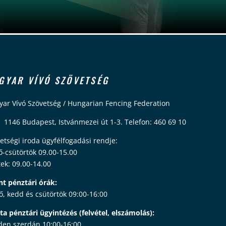
GYAR VÍVÓ SZÖVETSÉG
ar Vívó Szövetség / Hungarian Fencing Federation
 1146 Budapest, Istvánmezei út 1-3. Telefon: 460 69 10
etségi iroda ügyfélfogadási rendje:
ő-csütörtök 09.00-15.00
ek: 09.00-14.00
nt pénztári órák:
ő, kedd és csütörtök 09:00-16:00
ta pénztári ügyintézés (felvétel, elszámolás):
en szerdán 10:00-16:00