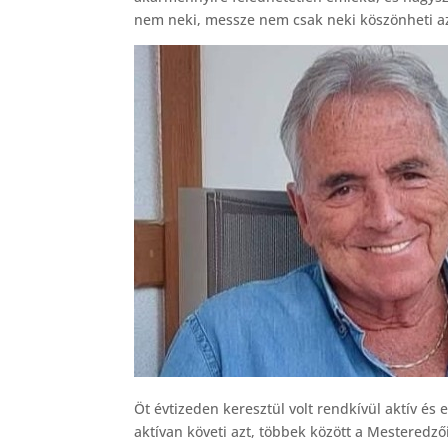
nem neki, messze nem csak neki köszönheti az
Öt évtizeden keresztül volt rendkívül aktív é
aktívan követi azt, többek között a Mesteredző