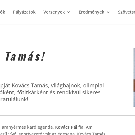
iók
Pályázatok
Versenyek
Eredmények
Szövets
 Tamás!
pját Kovács Tamás, világbajnok, olimpiai
ként, főtitkárként és rendkívül sikeres
ratulálunk!
ai aranyérmes kardlegenda,
Kovács Pál
fia. Ám
erű vívó, sportvezető volt az édesapa, Kovács Tamás