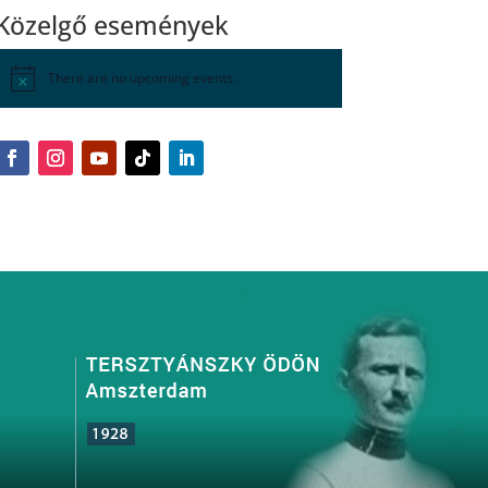
Közelgő események
There are no upcoming events.