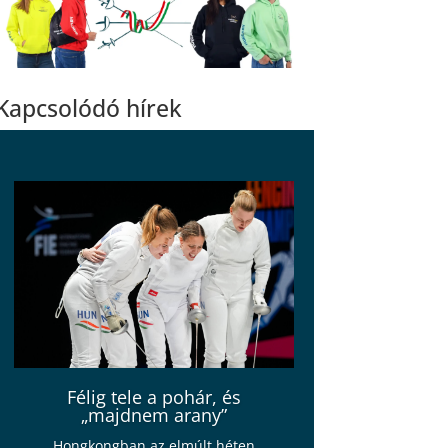
Kapcsolódó hírek
Félig tele a pohár, és
„majdnem arany”
Hongkongban az elmúlt héten