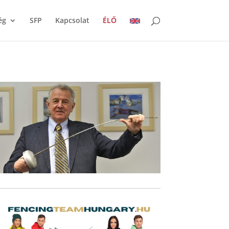
ég
SFP
Kapcsolat
ÉLŐ