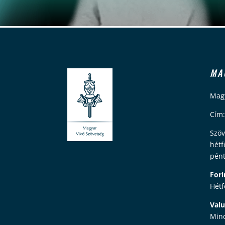
MA
Magy
Cím:
Szöv
hétf
pént
Fori
Hétf
Valu
Mind