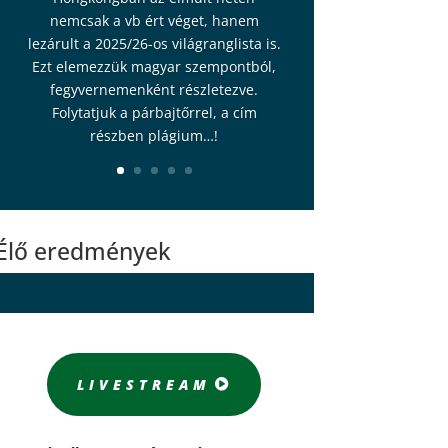
nemcsak a vb ért véget, hanem
lezárult a 2025/26-os világranglista is.
Ezt elemezzük magyar szempontból,
fegyvernemenként részletezve.
Folytatjuk a párbajtőrrel, a cím
részben plágium…!
Élő eredmények
LIVESTREAM