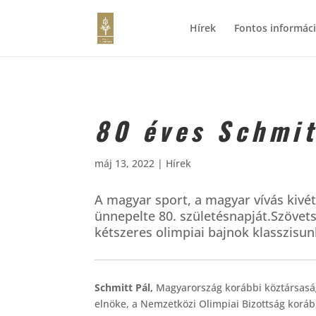
Hírek
Fontos informác
80 éves Schmit
máj 13, 2022
|
Hírek
A magyar sport, a magyar vívás kivé
ünnepelte 80. születésnapját.Szövet
kétszeres olimpiai bajnok klasszisu
Schmitt Pál,
Magyarország korábbi köztársaság
elnöke, a Nemzetközi Olimpiai Bizottság korább