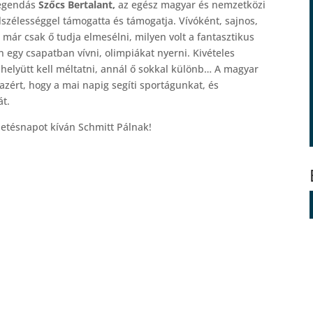
 legendás
Szőcs Bertalant,
az egész magyar és nemzetközi
lszélességgel támogatta és támogatja. Vívóként, sajnos,
ár csak ő tudja elmesélni, milyen volt a fantasztikus
 egy csapatban vívni, olimpiákat nyerni. Kivételes
 helyütt kell méltatni, annál ő sokkal különb… A magyar
zért, hogy a mai napig segíti sportágunkat, és
át.
letésnapot kíván Schmitt Pálnak!