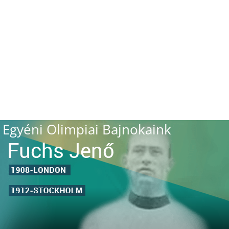
Egyéni Olimpiai Bajnokaink