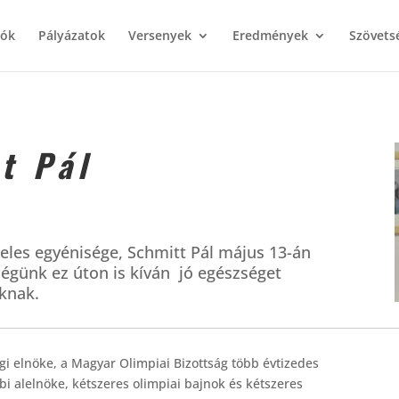
iók
Pályázatok
Versenyek
Eredmények
Szövets
t Pál
teles egyénisége, Schmitt Pál május 13-án
ségünk ez úton is kíván jó egészséget
nknak.
i elnöke, a Magyar Olimpiai Bizottság több évtizedes
i alelnöke, kétszeres olimpiai bajnok és kétszeres