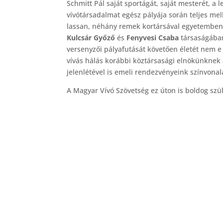
Schmitt Pál saját sportágát, saját mesterét, a
vívótársadalmat egész pályája során teljes mel
lassan, néhány remek kortársával egyetemben m
Kulcsár Győző
és
Fenyvesi Csaba
társaságában
versenyzői pályafutását követően életét nem e
vívás hálás korábbi köztársasági elnökünknek a
jelenlétével is emeli rendezvényeink színvonal
A Magyar Vívó Szövetség ez úton is boldog szü