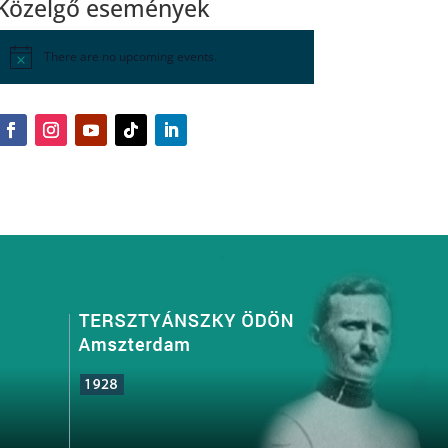
Közelgő események
There are no upcoming events.