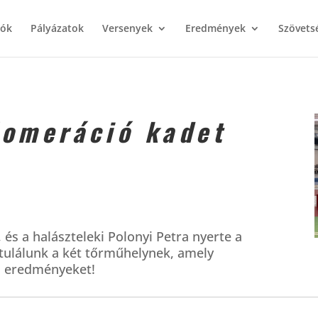
iók
Pályázatok
Versenyek
Eredmények
Szövets
lomeráció kadet
 és a halászteleki Polonyi Petra nyerte a
tulálunk a két tőrműhelynek, amely
os eredményeket!