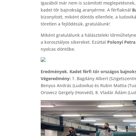
Igazából már nem is számított meglepetésnek, h
kadet tőr bajnokság aranyérme. A férfiaknál
Ba
bizonyított, miként döntős ellenfele, a ludovik
töretlen a fejlődésük, gratulálunk!
Miként gratulálunk a hálászteleki tőrműhelyne
a korosztályos sikereket. Ezúttal
Polonyi Petra
nyolcas döntőbe.
Eredmények. Kadet férfi tőr országos bajnok
Végeredmény:
1. Bagdány Albert (Szigetszentmi
Benyus András (Ludovika) és Rubin Mattia (Tus),
Orovecz Gergely (Honvéd), 8. Vladár Ádám (Lud