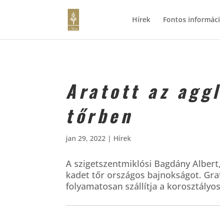
Hírek
Fontos informác
Aratott az agg
tőrben
jan 29, 2022
|
Hírek
A szigetszentmiklósi Bagdány Albert,
kadet tőr országos bajnokságot. Gra
folyamatosan szállítja a korosztály