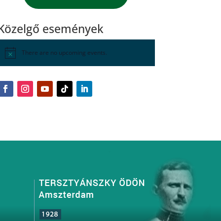
Közelgő események
There are no upcoming events.