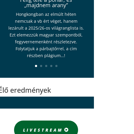
„majdnem arany”
Hongkongban az elmúlt héten
nemcsak a vb ért véget, hanem
lezárult a 2025/26-os világranglista is.
Ezt elemezzük magyar szempontból,
fegyvernemenként részletezve.
Folytatjuk a párbajtőrrel, a cím
részben plágium…!
Élő eredmények
LIVESTREAM