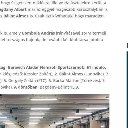
ogy Szigetszentmiklósra, illetve Halásztelekre került a
gdány Albert
már az eggyel magasabb korosztályban is
ás
Bálint Álmos
is. Csak azt kívnhatjuk, hogy maradjon
k is, amely
Gombola András
irányításával sorra termeli
lett országos bajnok, de további két klubtársa jutott a
ság, Gerevich Aladár Nemzeti Sportcsarnok, 61 induló.
klós, edző: Kessler Zoltán), 2. Bálint Álmos (Ludovika), 3.
 5. Gergely Zoltán (FTC), 6. Borka Márton (Törekvés), 7.
ovika).
A döntőben:
Bagdány-Bálint 15:9.