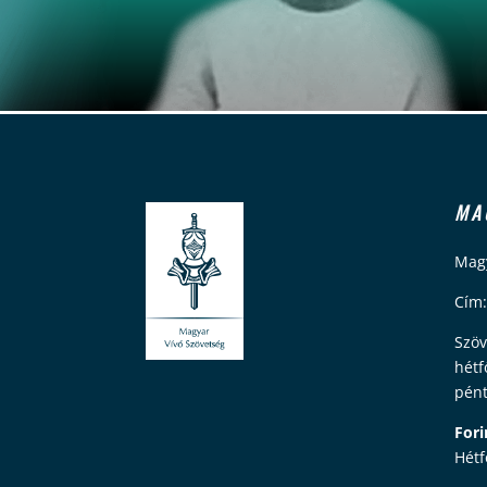
MA
Magy
Cím:
Szöv
hétf
pént
Fori
Hétf