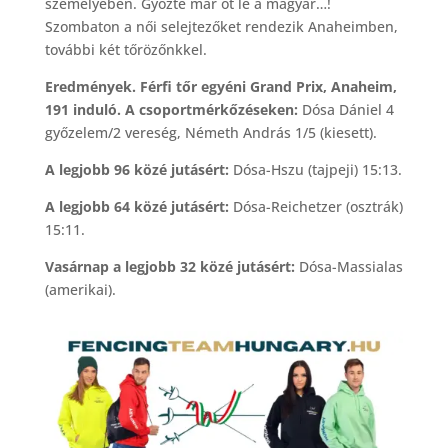
személyében. Győzte már őt le a magyar…!
Szombaton a női selejtezőket rendezik Anaheimben,
további két tőrözőnkkel.
Eredmények. Férfi tőr egyéni Grand Prix, Anaheim,
191 induló. A csoportmérkőzéseken:
Dósa Dániel 4
győzelem/2 vereség, Németh András 1/5 (kiesett).
A legjobb 96 közé jutásért:
Dósa-Hszu (tajpeji) 15:13.
A legjobb 64 közé jutásért:
Dósa-Reichetzer (osztrák)
15:11.
Vasárnap a legjobb 32 közé jutásért:
Dósa-Massialas
(amerikai).