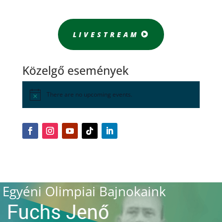
LIVESTREAM
Közelgő események
There are no upcoming events.
Egyéni Olimpiai Bajnokaink