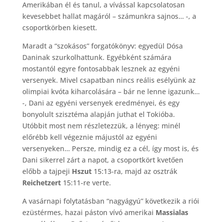
Amerikában él és tanul, a vívással kapcsolatosan
kevesebbet hallat magáról – számunkra sajnos… -, a
csoportkörben kiesett.
Maradt a “szokásos” forgatókönyv: egyedül Dósa
Daninak szurkolhattunk. Egyébként számára
mostantól egyre fontosabbak lesznek az egyéni
versenyek. Mivel csapatban nincs reális esélyünk az
olimpiai kvóta kiharcolására – bár ne lenne igazunk…
-, Dani az egyéni versenyek eredményei, és egy
bonyolult szisztéma alapján juthat el Tokióba.
Utóbbit most nem részletezzük, a lényeg: minél
előrébb kell végeznie májustól az egyéni
versenyeken… Persze, mindig ez a cél, így most is, és
Dani sikerrel zárt a napot, a csoportkört kvetően
előbb a tajpeji
Hszut
15:13-ra, majd az osztrák
Reichetzert
15:11-re verte.
A vasárnapi folytatásban “nagyágyú” következik a riói
ezüstérmes, hazai páston vívó amerikai
Massialas