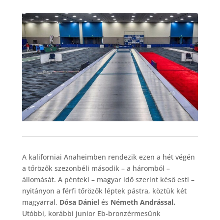
A kaliforniai Anaheimben rendezik ezen a hét végén
a tőrözők szezonbéli második – a háromból –
állomását. A pénteki – magyar idő szerint késő esti –
nyitányon a férfi tőrözők léptek pástra, köztük két
magyarral,
Dósa Dániel
és
Németh Andrással.
Utóbbi, korábbi junior Eb-bronzérmesünk