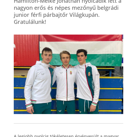
Hamilton-Meike Jonathan nyolcadik lett a
nagyon erős és népes mezőnyű belgrádi
junior férfi párbajtőr Világkupán.
Gratulálunk!
A legjobb nyolcig tökéletesen érvényesült a magyar