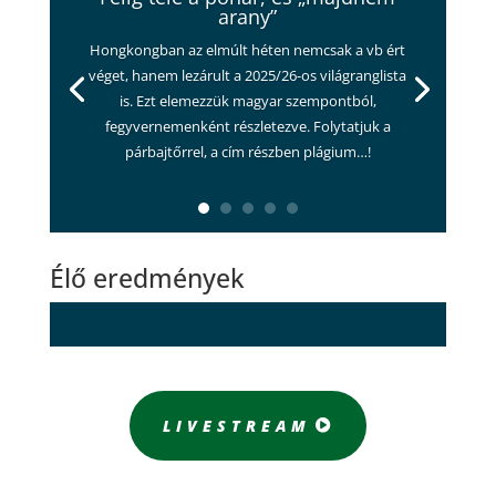
arany”
Hongkongban az elmúlt héten nemcsak a vb ért
véget, hanem lezárult a 2025/26-os világranglista
is. Ezt elemezzük magyar szempontból,
fegyvernemenként részletezve. Folytatjuk a
párbajtőrrel, a cím részben plágium…!
Élő eredmények
LIVESTREAM