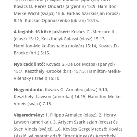
Kovács D.-Perez Ondarts (argentin) 15:9, Hamilton-
Meike-Wicht (svájci) 15:6, Farkas-Szarkiszjan (orosz)
8:15, Kulcsár-Opanaszenko (ukrán) 10:15.
A legjobb 16 közé jutásért:
Kovács G.-Mencarelli
(olasz) 15:12, Keszthelyi-Galassi (olasz) 15:13,
Hamilton-Meike-Rashaida (bolgár) 15:14, Kovács D.-
Brooke (brit) 5:15.
Nyolcaddöntő:
Kovács G.-De Los Mozos (spanyol)
15:7, Keszthelyi-Brooke (brit) 15:13, Hamilton-Meike-
Vilensky (izraeli) 15:10.
Negyeddöntő:
Kovács G.-Armaleo (olasz) 9:10,
Keszthelyi-Lawson (amerikai) 14:15, Hamilton-Meike-
Vineis (svájci) 7:15.
Végeredmény:
1. Filippo Armaleo (olasz), 2. Henry
Lawson (amerikai), 3. Artyem Szarkiszjan (orosz) és
Sven Vineis (svájci), …6. Kovács Gergely (edző: Kovács
László, válogatott edző: Eitner Kinga) és Keszthelyi