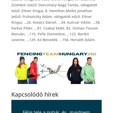
Zsombor (edző: Dancsházy-Nagy Tamás, válogatott
edző: Eitner Kinga), 8. Hamilton-Meike Jonathan
(edző: Fridvalszky Ádám, válogatott edző: Eitner
Kinga), …26. Kovács Dániel, …34. Kulcsár Viktor, …58.
Farkas Péter, …81. Csabai Máté, 82. Osman-Touson
Maruán, …115. Pelle Domonkos, …123. Bartkó
Levente, …129. Kó Benedek, …194. Horváth Ádám.
Kapcsolódó hírek
Félig tele a pohár, és „majdnem