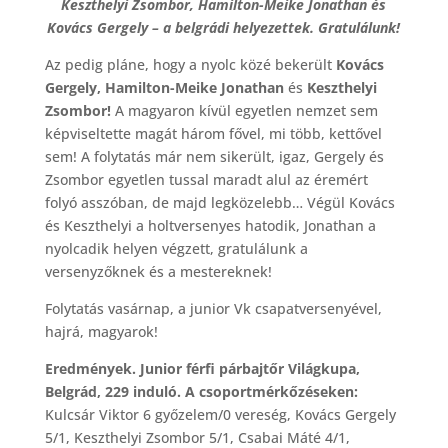
Keszthelyi Zsombor, Hamilton-Meike Jonathan és
Kovács Gergely – a belgrádi helyezettek. Gratulálunk!
Az pedig pláne, hogy a nyolc közé bekerült
Kovács
Gergely, Hamilton-Meike Jonathan
és
Keszthelyi
Zsombor!
A magyaron kívül egyetlen nemzet sem
képviseltette magát három fővel, mi több, kettővel
sem! A folytatás már nem sikerült, igaz, Gergely és
Zsombor egyetlen tussal maradt alul az éremért
folyó asszóban, de majd legközelebb… Végül Kovács
és Keszthelyi a holtversenyes hatodik, Jonathan a
nyolcadik helyen végzett, gratulálunk a
versenyzőknek és a mestereknek!
Folytatás vasárnap, a junior Vk csapatversenyével,
hajrá, magyarok!
Eredmények. Junior férfi párbajtőr Világkupa,
Belgrád, 229 induló. A csoportmérkőzéseken:
Kulcsár Viktor 6 győzelem/0 vereség, Kovács Gergely
5/1, Keszthelyi Zsombor 5/1, Csabai Máté 4/1,