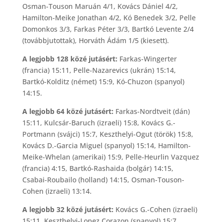
Osman-Touson Maruán 4/1, Kovács Dániel 4/2,
Hamilton-Meike Jonathan 4/2, Kó Benedek 3/2, Pelle
Domonkos 3/3, Farkas Péter 3/3, Bartkó Levente 2/4
(továbbjutottak), Horváth Ádám 1/5 (kiesett).
A legjobb 128 közé jutásért:
Farkas-Wingerter
(francia) 15:11, Pelle-Nazarevics (ukrán) 15:14,
Bartkó-Kolditz (német) 15:9, Kó-Chuzon (spanyol)
14:15.
A legjobb 64 közé jutásért:
Farkas-Nordtveit (dán)
15:11, Kulcsár-Baruch (izraeli) 15:8, Kovács G.-
Portmann (svájci) 15:7, Keszthelyi-Ogut (török) 15:8,
Kovács D.-Garcia Miguel (spanyol) 15:14, Hamilton-
Meike-Whelan (amerikai) 15:9, Pelle-Heurlin Vazquez
(francia) 4:15, Bartkó-Rashaida (bolgár) 14:15,
Csabai-Roubailo (holland) 14:15, Osman-Touson-
Cohen (izraeli) 13:14.
A legjobb 32 közé jutásért:
Kovács G.-Cohen (izraeli)
15:11, Keszthelyi-Lopez Corazon (spanyol) 15:7,