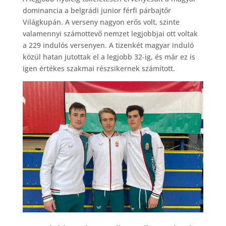
dominancia a belgrádi junior férfi párbajtőr
Világkupán. A verseny nagyon erős volt, szinte
valamennyi számottevő nemzet legjobbjai ott voltak
a 229 indulós versenyen. A tizenkét magyar induló
közül hatan jutottak el a legjobb 32-ig, és már ez is
igen értékes szakmai részsikernek számított.