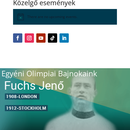
Közelgő események
There are no upcoming events.
Egyéni Olimpiai Bajnokaink