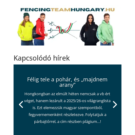
Kapcsolódó hírek
Félig tele a pohár, és „majdnem
arany”
Hongkongban az elmúlt héten nemcsak a vb ért
véget, hanem lezárult a 2025/26-os világranglista
is. Ezt elemezzük magyar szempontból,
fegyvernemenként részletezve. Folytatjuk a
párbajtőrrel, a cím részben plágium…!