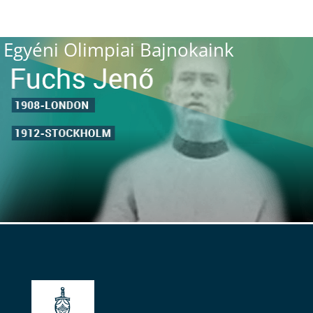
Egyéni Olimpiai Bajnokaink