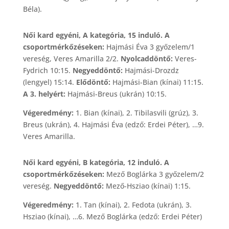
Béla).
Női kard egyéni, A kategória, 15 induló. A
csoportmérkőzéseken:
Hajmási Éva 3 győzelem/1
vereség, Veres Amarilla 2/2.
Nyolcaddöntő:
Veres-
Fydrich 10:15.
Negyeddöntő:
Hajmási-Drozdz
(lengyel) 15:14.
Elődöntő:
Hajmási-Bian (kínai) 11:15.
A 3. helyért:
Hajmási-Breus (ukrán) 10:15.
Végeredmény:
1. Bian (kínai), 2. Tibilasvili (grúz), 3.
Breus (ukrán), 4. Hajmási Éva (edző: Erdei Péter), …9.
Veres Amarilla.
Női kard egyéni, B kategória, 12 induló. A
csoportmérkőzéseken:
Mező Boglárka 3 győzelem/2
vereség.
Negyeddöntő:
Mező-Hsziao (kínai) 1:15.
Végeredmény:
1. Tan (kínai), 2. Fedota (ukrán), 3.
Hsziao (kínai), …6. Mező Boglárka (edző: Erdei Péter)