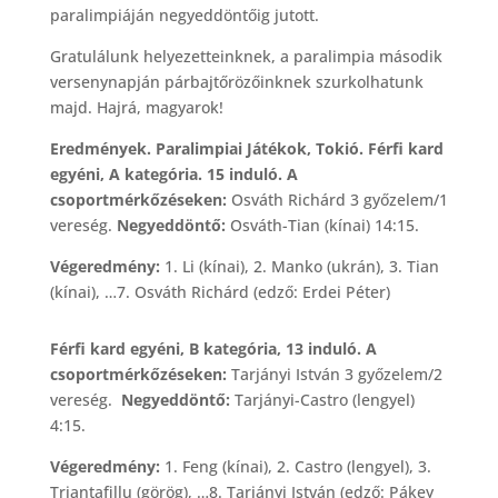
paralimpiáján negyeddöntőig jutott.
Gratulálunk helyezetteinknek, a paralimpia második
versenynapján párbajtőrözőinknek szurkolhatunk
majd. Hajrá, magyarok!
Eredmények. Paralimpiai Játékok, Tokió. Férfi kard
egyéni, A kategória. 15 induló. A
csoportmérkőzéseken:
Osváth Richárd 3 győzelem/1
vereség.
Negyeddöntő:
Osváth-Tian (kínai) 14:15.
Végeredmény:
1. Li (kínai), 2. Manko (ukrán), 3. Tian
(kínai), …7. Osváth Richárd (edző: Erdei Péter)
Férfi kard egyéni, B kategória, 13 induló. A
csoportmérkőzéseken:
Tarjányi István 3 győzelem/2
vereség.
Negyeddöntő:
Tarjányi-Castro (lengyel)
4:15.
Végeredmény:
1. Feng (kínai), 2. Castro (lengyel), 3.
Triantafillu (görög), …8. Tarjányi István (edző: Pákey