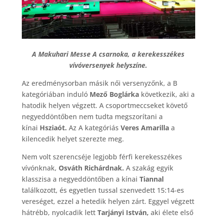
A Makuhari Messe A csarnoka, a kerekesszékes
vívóversenyek helyszíne.
Az eredménysorban másik női versenyzőnk, a B
kategóriában induló
Mező Boglárka
következik, aki a
hatodik helyen végzett. A csoportmeccseket követő
negyeddöntőben nem tudta megszorítani a
kínai
Hsziaót.
Az A kategóriás
Veres Amarilla
a
kilencedik helyet szerezte meg.
Nem volt szerencséje legjobb férfi kerekesszékes
vívónknak,
Osváth Richárdnak.
A szakág egyik
klasszisa a negyeddöntőben a kínai
Tiannal
találkozott, és egyetlen tussal szenvedett 15:14-es
vereséget, ezzel a hetedik helyen zárt. Eggyel végzett
hátrébb, nyolcadik lett
Tarjányi István,
aki élete első