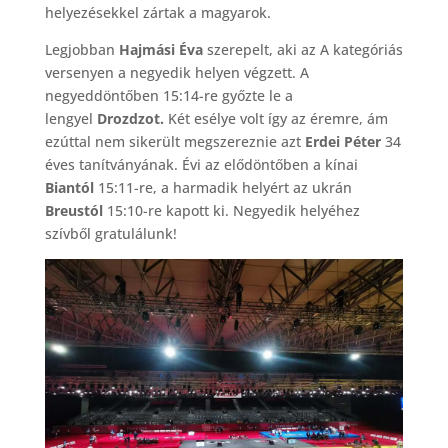
helyezésekkel zártak a magyarok.
Legjobban
Hajmási Éva
szerepelt, aki az A kategóriás
versenyen a negyedik helyen végzett. A
negyeddöntőben 15:14-re győzte le a
lengyel
Drozdzot.
Két esélye volt így az éremre, ám
ezúttal nem sikerült megszereznie azt
Erdei Péter
34
éves tanítványának. Évi az elődöntőben a kínai
Biantól
15:11-re, a harmadik helyért az ukrán
Breustól
15:10-re kapott ki. Negyedik helyéhez
szívből gratulálunk!