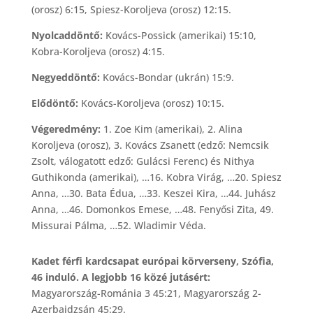
(orosz) 6:15, Spiesz-Koroljeva (orosz) 12:15.
Nyolcaddöntő:
Kovács-Possick (amerikai) 15:10,
Kobra-Koroljeva (orosz) 4:15.
Negyeddöntő:
Kovács-Bondar (ukrán) 15:9.
Elődöntő:
Kovács-Koroljeva (orosz) 10:15.
Végeredmény:
1. Zoe Kim (amerikai), 2. Alina
Koroljeva (orosz), 3. Kovács Zsanett (edző: Nemcsik
Zsolt, válogatott edző: Gulácsi Ferenc) és Nithya
Guthikonda (amerikai), …16. Kobra Virág, …20. Spiesz
Anna, …30. Bata Édua, …33. Keszei Kira, …44. Juhász
Anna, …46. Domonkos Emese, …48. Fenyősi Zita, 49.
Missurai Pálma, …52. Wladimir Véda.
Kadet férfi kardcsapat európai körverseny, Szófia,
46 induló. A legjobb 16 közé jutásért:
Magyarország-Románia 3 45:21, Magyarország 2-
Azerbajdzsán 45:29.