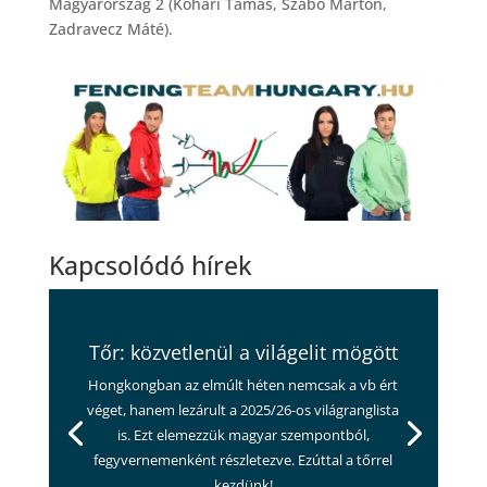
Magyarország 2 (Kohári Tamás, Szabó Márton,
Zadravecz Máté).
Kapcsolódó hírek
Tőr: közvetlenül a világelit mögött
Hongkongban az elmúlt héten nemcsak a vb ért
véget, hanem lezárult a 2025/26-os világranglista
is. Ezt elemezzük magyar szempontból,
fegyvernemenként részletezve. Ezúttal a tőrrel
kezdünk!