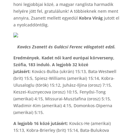
honi legjobbjai közé, a magyar ranglista harmadik
helyére jött fel, gratulálunk! A többieknek nem ment
annyira, Zsanett mellett egyedül
Kobra Virág
jutott el
a nyolcaddöntőig.
Kovács Zsanett és Gulácsi Ferenc válogatott edző.
Eredmények. Kadet női kard európai körverseny,
Szófia, 183 induló. A legjobb 32 közé
jutásért:
Kovács-Bulba (ukrán) 15:13, Bata-Westwell
(brit) 15:5, Spiesz-Williams (amerikai) 15:14, Kobra-
Ulusaloglu (török) 15:12, Juhász-Iljina (orosz) 7:15,
Keszei-Kuznyecova (orosz) 10:15, Fenyősi-Tong
(amerikai) 4:15, Missurai-Musztafina (orosz) 5:15,
Wladimir-Kim (amerikai) 4:15, Domonkos-Diperna
(amerikai) 5:15.
A legjobb 16 közé jutásért:
Kovács-He (amerikai)
15:13, Kobra-Brierley (brit) 15:14, Bata-Bulukova