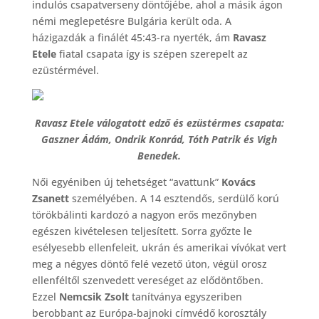
indulós csapatverseny döntőjébe, ahol a másik ágon
némi meglepetésre Bulgária került oda. A
házigazdák a finálét 45:43-ra nyerték, ám
Ravasz
Etele
fiatal csapata így is szépen szerepelt az
ezüstérmével.
Ravasz Etele válogatott edző és ezüstérmes csapata:
Gaszner Ádám, Ondrik Konrád, Tóth Patrik és Vigh
Benedek.
Női egyéniben új tehetséget “avattunk”
Kovács
Zsanett
személyében. A 14 esztendős, serdülő korú
törökbálinti kardozó a nagyon erős mezőnyben
egészen kivételesen teljesített. Sorra győzte le
esélyesebb ellenfeleit, ukrán és amerikai vívókat vert
meg a négyes döntő felé vezető úton, végül orosz
ellenféltől szenvedett vereséget az elődöntőben.
Ezzel
Nemcsik Zsolt
tanítványa egyszeriben
berobbant az Európa-bajnoki címvédő korosztály