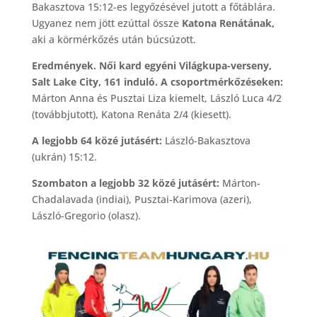
Bakasztova 15:12-es legyőzésével jutott a főtáblára.
Ugyanez nem jött ezúttal össze
Katona Renátának,
aki a körmérkőzés után búcsúzott.
Eredmények. Női kard egyéni Világkupa-verseny,
Salt Lake City, 161 induló. A csoportmérkőzéseken:
Márton Anna és Pusztai Liza kiemelt, László Luca 4/2
(továbbjutott), Katona Renáta 2/4 (kiesett).
A legjobb 64 közé jutásért:
László-Bakasztova
(ukrán) 15:12.
Szombaton a legjobb 32 közé jutásért:
Márton-
Chadalavada (indiai), Pusztai-Karimova (azeri),
László-Gregorio (olasz).