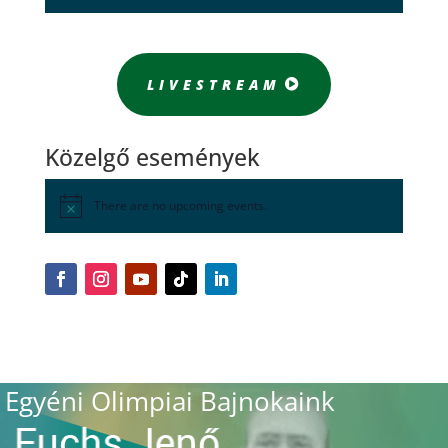
LIVESTREAM
Közelgő események
There are no upcoming events.
Egyéni Olimpiai Bajnokaink