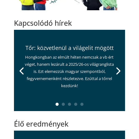
Kapcsolódó hírek
Tőr: közvetlenül a világelit mögött
Hongkongban az elmúlt héten nemcsak a vb ért
véget, hanem lezárult a 2025/26-os világranglista
is. Ezt elemezzük magyar szempontból,
fegyvernemenként részletezve. Ezúttal a tőrrel
kezdünk!
Élő eredmények