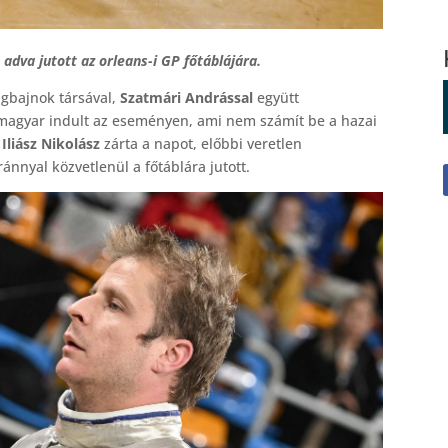
adva jutott az orleans-i GP főtáblájára.
ágbajnok társával,
Szatmári Andrással
együtt
 magyar indult az eseményen, ami nem számít be a hazai
s
Iliász Nikolász
zárta a napot, előbbi veretlen
ránnyal közvetlenül a főtáblára jutott.