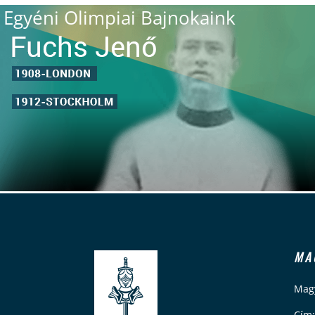
Egyéni Olimpiai Bajnokaink
MA
Magy
Cím: