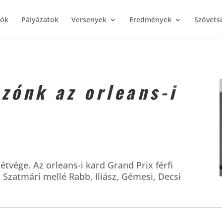
iók
Pályázatok
Versenyek
Eredmények
Szövets
ozónk az orleans-i
tvége. Az orleans-i kard Grand Prix férfi
s Szatmári mellé Rabb, Iliász, Gémesi, Decsi