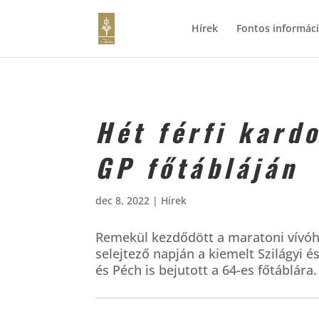
Hírek
Fontos informác
Hét férfi kard
GP főtábláján
dec 8, 2022
|
Hírek
Remekül kezdődött a maratoni vívóhé
selejtező napján a kiemelt Szilágyi é
és Péch is bejutott a 64-es főtáblára.