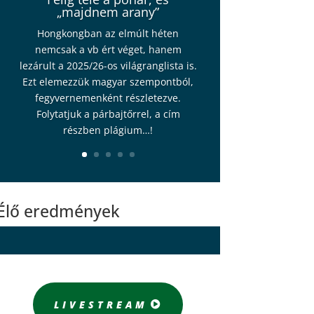
„majdnem arany”
Hongkongban az elmúlt héten
nemcsak a vb ért véget, hanem
lezárult a 2025/26-os világranglista is.
Ezt elemezzük magyar szempontból,
fegyvernemenként részletezve.
Folytatjuk a párbajtőrrel, a cím
részben plágium…!
Élő eredmények
LIVESTREAM