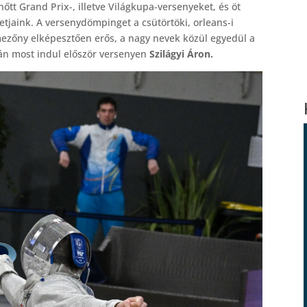
tt Grand Prix-, illetve Világkupa-versenyeket, és öt
tjaink. A versenydömpinget a csütörtöki, orleans-i
A mezőny elképesztően erős, a nagy nevek közül egyedül a
án most indul először versenyen
Szilágyi Áron.