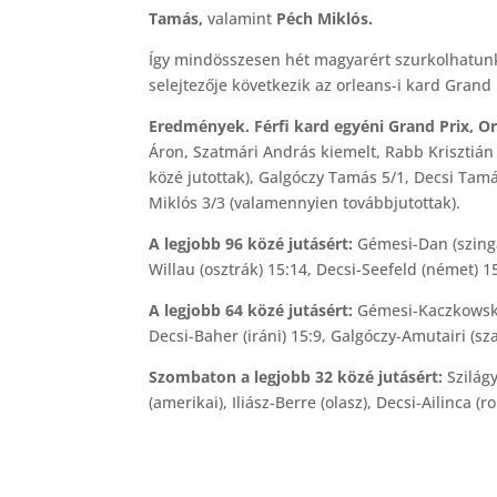
Tamás,
valamint
Péch Miklós.
Így mindösszesen hét magyarért szurkolhatun
selejtezője következik az orleans-i kard Grand
Eredmények. Férfi kard egyéni Grand Prix, O
Áron, Szatmári András kiemelt, Rabb Krisztián 
közé jutottak), Galgóczy Tamás 5/1, Decsi Tam
Miklós 3/3 (valamennyien továbbjutottak).
A legjobb 96 közé jutásért:
Gémesi-Dan (szinga
Willau (osztrák) 15:14, Decsi-Seefeld (német) 15
A legjobb 64 közé jutásért:
Gémesi-Kaczkowski 
Decsi-Baher (iráni) 15:9, Galgóczy-Amutairi (sz
Szombaton a legjobb 32 közé jutásért:
Szilágy
(amerikai), Iliász-Berre (olasz), Decsi-Ailinca 