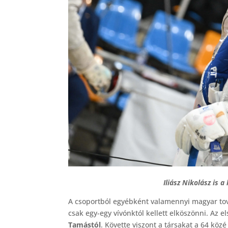
Iliász Nikolász is a
A csoportból egyébként valamennyi magyar továb
csak egy-egy vívónktól kellett elköszönni. Az 
Tamástól
. Követte viszont a társakat a 64 kö