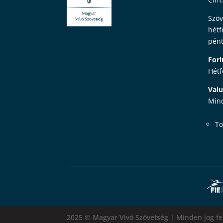
Szöv
hétf
pént
Fori
Hétf
Valu
Mind
To
2025 © Magyar Vívó Szövetség | Minden jog fe