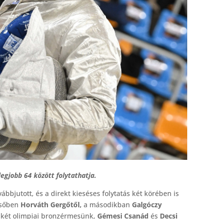
 legjobb 64 között folytathatja.
bjutott, és a direkt kieséses folytatás két körében is
elsőben
Horváth Gergőtől,
a másodikban
Galgóczy
zé két olimpiai bronzérmesünk,
Gémesi Csanád
és
Decsi