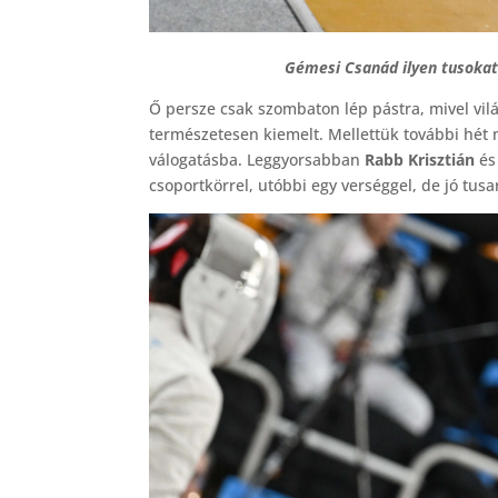
Gémesi Csanád ilyen tusokat 
Ő persze csak szombaton lép pástra, mivel vil
természetesen kiemelt. Mellettük további hét
válogatásba. Leggyorsabban
Rabb Krisztián
é
csoportkörrel, utóbbi egy verséggel, de jó tusa