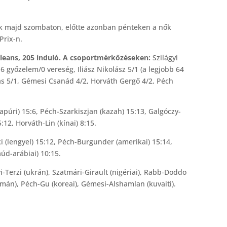
k majd szombaton, előtte azonban pénteken a nők
 Prix-n.
rleans, 205 induló. A csoportmérkőzéseken:
Szilágyi
6 győzelem/0 vereség, Iliász Nikolász 5/1 (a legjobb 64
ás 5/1, Gémesi Csanád 4/2, Horváth Gergő 4/2, Péch
púri) 15:6, Péch-Szarkiszjan (kazah) 15:13, Galgóczy-
:12, Horváth-Lin (kínai) 8:15.
(lengyel) 15:12, Péch-Burgunder (amerikai) 15:14,
aúd-arábiai) 10:15.
i-Terzi (ukrán), Szatmári-Girault (nigériai), Rabb-Doddo
(román), Péch-Gu (koreai), Gémesi-Alshamlan (kuvaiti).