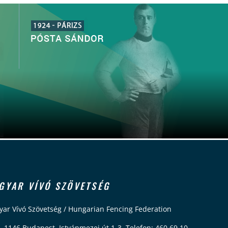
GYAR VÍVÓ SZÖVETSÉG
ar Vívó Szövetség / Hungarian Fencing Federation
 1146 Budapest, Istvánmezei út 1-3. Telefon: 460 69 10