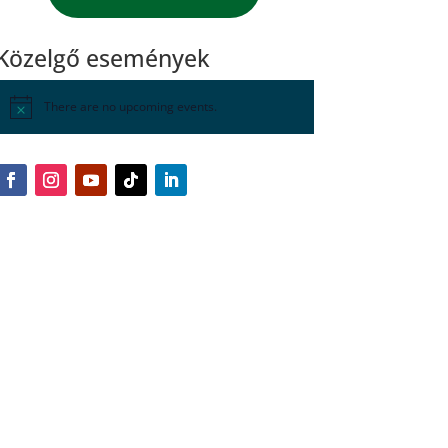
Közelgő események
There are no upcoming events.