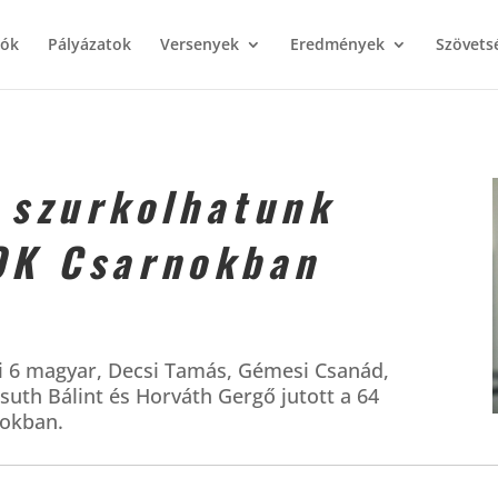
iók
Pályázatok
Versenyek
Eredmények
Szövets
 szurkolhatunk
OK Csarnokban
bi 6 magyar, Decsi Tamás, Gémesi Csanád,
ssuth Bálint és Horváth Gergő jutott a 64
nokban.