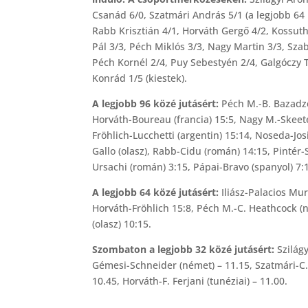
Csanád 6/0, Szatmári András 5/1 (a legjobb 64 k
Rabb Krisztián 4/1, Horváth Gergő 4/2, Kossuth
Pál 3/3, Péch Miklós 3/3, Nagy Martin 3/3, Sza
Péch Kornél 2/4, Puy Sebestyén 2/4, Galgóczy 
Konrád 1/5 (kiestek).
A legjobb 96 közé jutásért:
Péch M.-B. Bazadze 
Horváth-Boureau (francia) 15:5, Nagy M.-Skeete 
Fröhlich-Lucchetti (argentin) 15:14, Noseda-Jos
Gallo (olasz), Rabb-Cidu (román) 14:15, Pintér-
Ursachi (román) 3:15, Pápai-Bravo (spanyol) 7:
A legjobb 64 közé jutásért:
Iliász-Palacios Mur
Horváth-Fröhlich 15:8, Péch M.-C. Heathcock (n
(olasz) 10:15.
Szombaton a legjobb 32 közé jutásért:
Szilágy
Gémesi-Schneider (német) – 11.15, Szatmári-C.
10.45, Horváth-F. Ferjani (tunéziai) – 11.00.