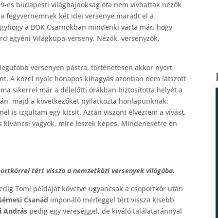
019-es budapesti világbajnokság óta nem vívhattak nézők
 a fegyvernemnek két idei versenye maradt el a
i. Úgyhogy a BOK Csarnokban mindenki várta már, hogy
ard egyéni Világkupa-verseny. Nézők, versenyzők,
t legutóbb versenyen pástra, történetesen akkor nyert
ént. A közel nyolc hónapos kihagyás azonban nem látszott
sima sikerrel már a délelőtti órákban biztosította helyét a
lán, majd a következőket nyilatkozta honlapunknak:
l is izgultam egy kicsit. Aztán viszont élveztem a vívást,
is kíváncsi vagyok, mire leszek képes. Mindenesetre én
ortkörrel tért vissza a nemzetközi versenyek világába.
edig Tomi példáját követve ugyancsak a csoportkör után
Gémesi Csanád
imponáló mérleggel tért vissza kisebb
i András
pedig egy vereséggel, de kiváló találataránnyal