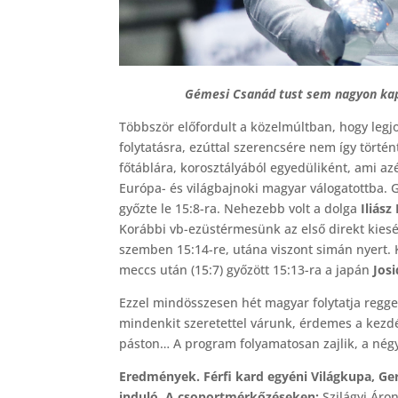
Gémesi Csanád tust sem nagyon kapo
Többször előfordult a közelmúltban, hogy legj
folytatásra, ezúttal szerencsére nem így törté
főtáblára, korosztályából egyedüliként, ami a
Európa- és világbajnoki magyar válogatottba. G
győzte le 15:8-ra. Nehezebb volt a dolga
Iliász
Korábbi vb-ezüstérmesünk az első direkt kiesés
szemben 15:14-re, utána viszont simán nyert. Ko
meccs után (15:7) győzött 15:13-ra a japán
Jos
Ezzel mindösszesen hét magyar folytatja regge
mindenkit szeretettel várunk, érdemes a kezdé
páston… A program folyamatosan zajlik, a nég
Eredmények. Férfi kard egyéni Világkupa, Ge
induló. A csoportmérkőzéseken:
Szilágyi Áro