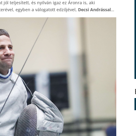
jól teljesített, és nyilván igaz ez Áronra is, aki
rével, egyben a válogatott edzőjével,
Decsi Andrással
…