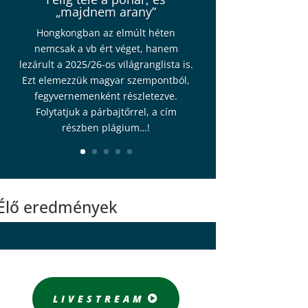
„majdnem arany”
Hongkongban az elmúlt héten
nemcsak a vb ért véget, hanem
lezárult a 2025/26-os világranglista is.
Ezt elemezzük magyar szempontból,
fegyvernemenként részletezve.
Folytatjuk a párbajtőrrel, a cím
részben plágium…!
Élő eredmények
LIVESTREAM