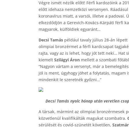
Végre ismét nézők előtt! Férfi kardozóink a 2
előtt idehaza nemzetközi versenyen. Ráadásul
koronavírus miatt, a varsói, illetve a padova
elkezdődjön a Gerevich-Kovács-Kárpáti férfi k
magyarok, külföldiek egyaránt…
Decsi Tamás
például tavaly július 28-án lépet
olimpiai bronzérmet a férfi kardcsapat tagjak
rajta, vagy az is lehet, hogy jót tett neki… Hat 
kiemelt
Szilágyi Áron
mellett a szombati főtáb
“Nagyon vártam a versenyt, már a bemelegítésné
jól is ment, úgyhogy jöhet a folytatás, magam 
mindenkit le szeretnék győzni…”
Decsi Tamás nyolc hónap után veretlen csop
A társak, mármint az olimpiai bronzérmesek p
közvetlenül kvalifikálták magukat szombatra.
sérülését és covid-szünetét követően,
Szatmár