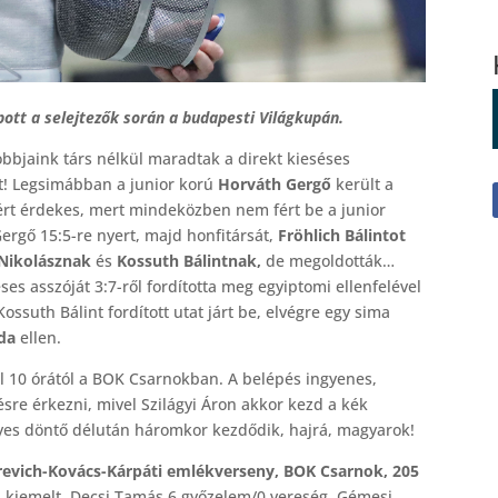
tt a selejtezők során a budapesti Világkupán.
obbjaink társ nélkül maradtak a direkt kieséses
nt! Legsimábban a junior korú
Horváth Gergő
került a
zért érdekes, mert mindeközben nem fért be a junior
ergő 15:5-re nyert, majd honfitársát,
Fröhlich Bálintot
 Nikolásznak
és
Kossuth Bálintnak,
de megoldották…
es asszóját 3:7-ről fordította meg egyiptomi ellenfelével
ssuth Bálint fordított utat járt be, elvégre egy sima
ida
ellen.
l 10 órától a BOK Csarnokban. A belépés ingyenes,
sre érkezni, mivel Szilágyi Áron akkor kezd a kék
yes döntő délután háromkor kezdődik, hajrá, magyarok!
revich-Kovács-Kárpáti emlékverseny, BOK Csarnok, 205
n kiemelt, Decsi Tamás 6 győzelem/0 vereség, Gémesi