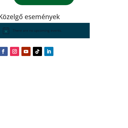
Közelgő események
There are no upcoming events.