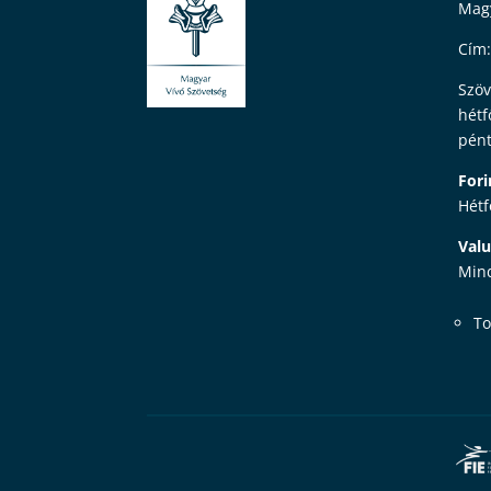
Magy
Cím:
Szöv
hétf
pént
Fori
Hétf
Valu
Mind
To