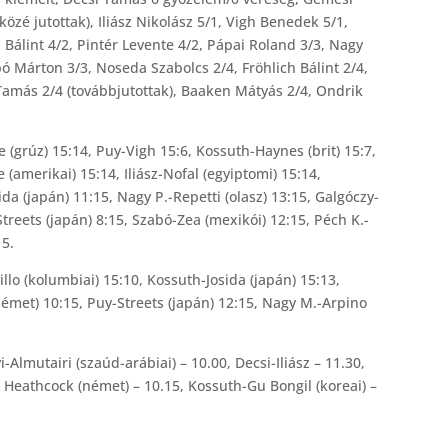
özé jutottak), Iliász Nikolász 5/1, Vigh Benedek 5/1,
 Bálint 4/2, Pintér Levente 4/2, Pápai Roland 3/3, Nagy
bó Márton 3/3, Noseda Szabolcs 2/4, Fröhlich Bálint 2/4,
Tamás 2/4 (továbbjutottak), Baaken Mátyás 2/4, Ondrik
(grúz) 15:14, Puy-Vigh 15:6, Kossuth-Haynes (brit) 15:7,
(amerikai) 15:14, Iliász-Nofal (egyiptomi) 15:14,
ida (japán) 11:15, Nagy P.-Repetti (olasz) 13:15, Galgóczy-
Streets (japán) 8:15, Szabó-Zea (mexikói) 12:15, Péch K.-
15.
illo (kolumbiai) 15:10, Kossuth-Josida (japán) 15:13,
émet) 10:15, Puy-Streets (japán) 12:15, Nagy M.-Arpino
i-Almutairi (szaúd-arábiai) – 10.00, Decsi-Iliász – 11.30,
 Heathcock (német) – 10.15, Kossuth-Gu Bongil (koreai) –