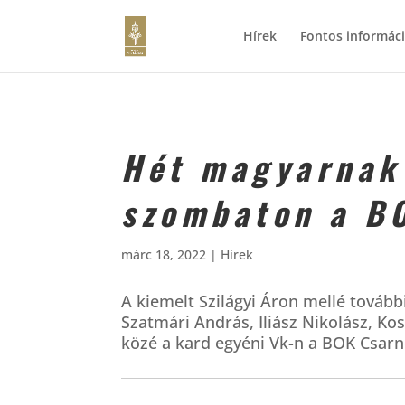
Hírek
Fontos informác
Hét magyarnak
szombaton a B
márc 18, 2022
|
Hírek
A kiemelt Szilágyi Áron mellé továb
Szatmári András, Iliász Nikolász, Ko
közé a kard egyéni Vk-n a BOK Csar