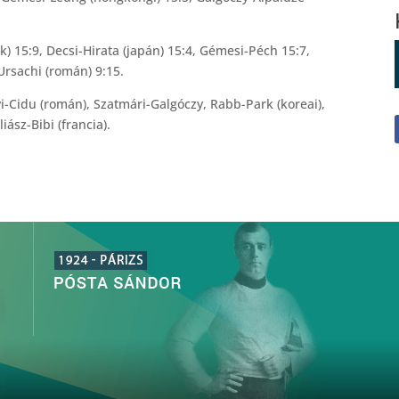
ök) 15:9, Decsi-Hirata (japán) 15:4, Gémesi-Péch 15:7,
Ursachi (román) 9:15.
i-Cidu (román), Szatmári-Galgóczy, Rabb-Park (koreai),
iász-Bibi (francia).