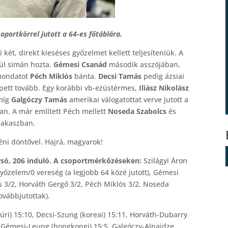
oportkörrel jutott a 64-es főtáblára.
t, direkt kieséses győzelmet kellett teljesíteniük. A
vül simán hozta.
Gémesi Csanád
második asszójában,
 mondatot
Péch Miklós
bánta.
Decsi Tamás
pedig ázsiai
lépett tovább. Egy korábbi vb-ezüstérmes,
Iliász Nikolász
 míg
Galgóczy Tamás
amerikai válogatottat verve jutott a
an. A már említett Péch mellett
Noseda Szabolcs
és
szakaszban.
éni döntővel. Hajrá, magyarok!
rsó, 206 induló. A csoportmérkőzéseken:
Szilágyi Áron
yőzelem/0 vereség (a legjobb 64 közé jutott), Gémesi
s 3/2, Horváth Gergő 3/2, Péch Miklós 3/2, Noseda
ovábbjutottak).
úri) 15:10, Decsi-Szung (koreai) 15:11, Horváth-Dubarry
, Gémesi-Leung (hongkongi) 15:5, Galgóczy-Alpaidze