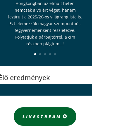
Hongkongban az elmúlt héten
nemcsak a vb ért véget, hanem
lezárult a 2025/26-os világranglista is.
Ezt elemezzük magyar szempontból,
fegyvernemenként részletezve.
Folytatjuk a párbajtőrrel, a cím
részben plágium…!
Élő eredmények
LIVESTREAM