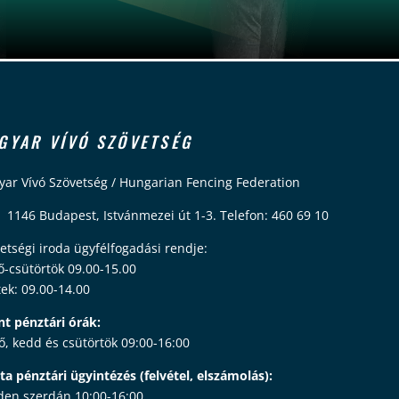
GYAR VÍVÓ SZÖVETSÉG
ar Vívó Szövetség / Hungarian Fencing Federation
 1146 Budapest, Istvánmezei út 1-3. Telefon: 460 69 10
etségi iroda ügyfélfogadási rendje:
ő-csütörtök 09.00-15.00
ek: 09.00-14.00
nt pénztári órák:
ő, kedd és csütörtök 09:00-16:00
ta pénztári ügyintézés (felvétel, elszámolás):
en szerdán 10:00-16:00