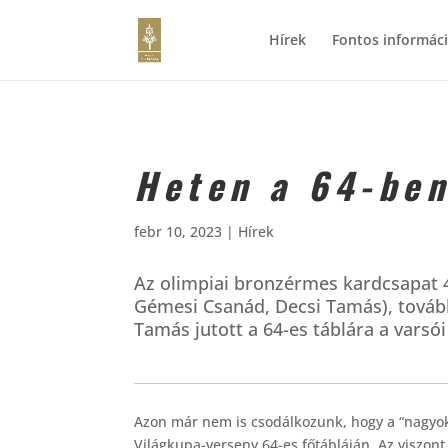
Hírek
Fontos informác
Heten a 64-be
febr 10, 2023
|
Hírek
Az olimpiai bronzérmes kardcsapat 4 
Gémesi Csanád, Decsi Tamás), tovább
Tamás jutott a 64-es táblára a varsói
Azon már nem is csodálkozunk, hogy a “nagyok”
Világkupa-verseny 64-es főtábláján. Az viszont