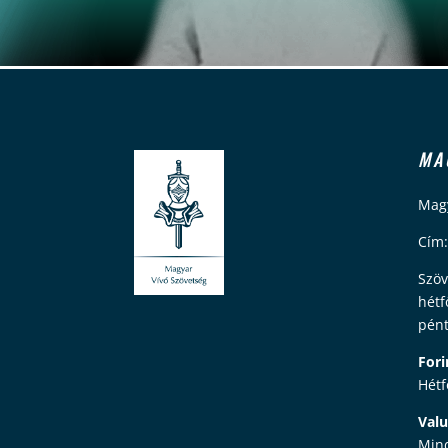
MA
Magy
Cím:
Szöv
hétf
pént
Fori
Hétf
Valu
Mind