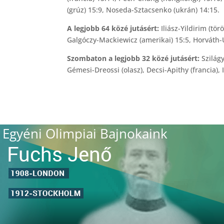
(grúz) 15:9, Noseda-Sztacsenko (ukrán) 14:15.
A legjobb 64 közé jutásért:
Iliász-Yildirim (tör
Galgóczy-Mackiewicz (amerikai) 15:5, Horváth-
Szombaton a legjobb 32 közé jutásért:
Szilágy
Gémesi-Dreossi (olasz), Decsi-Apithy (francia), Il
Egyéni Olimpiai Bajnokaink