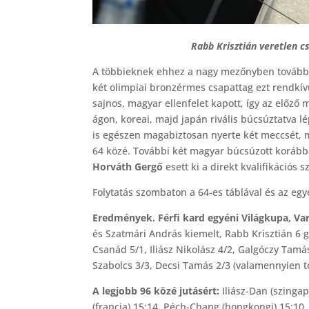
Rabb Krisztián veretlen cs
A többieknek ehhez a nagy mezőnyben további ké
két olimpiai bronzérmes csapattag ezt rendkí
sajnos, magyar ellenfelet kapott, így az előző
ágon, koreai, majd japán rivális búcsúztatva 
is egészen magabiztosan nyerte két meccsét,
64 közé. További két magyar búcsúzott korább
Horváth Gergő
esett ki a direkt kvalifikációs 
Folytatás szombaton a 64-es táblával és az egy
Eredmények. Férfi kard egyéni Világkupa, Va
és Szatmári András kiemelt, Rabb Krisztián 6 g
Csanád 5/1, Iliász Nikolász 4/2, Galgóczy Tamá
Szabolcs 3/3, Decsi Tamás 2/3 (valamennyien t
A legjobb 96 közé jutásért:
Iliász-Dan (szingap
(francia) 15:14, Péch-Chang (hongkongi) 15:10