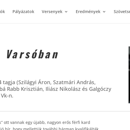
iók
Pályázatok
Versenyek
Eredmények
Szövets
n Varsóban
tagja (Szilágyi Áron, Szatmári András,
á Rabb Krisztián, Iliász Nikolász és Galgóczy
 Vk-n.
 ott vannak egy újabb, nagyon erős férfi kard
 jó hír, hogy mellettük további hárman kvalifikálták