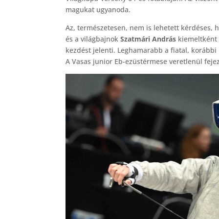
magukat ugyanoda.
Az, természetesen, nem is lehetett kérdéses, 
és a világbajnok
Szatmári András
kiemeltként 
kezdést jelenti. Leghamarabb a fiatal, korábbi 
A Vasas junior Eb-ezüstérmese veretlenül fejezt