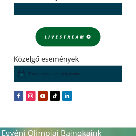
LIVESTREAM
Közelgő események
There are no upcoming events.
Egyéni Olimpiai Bajnokaink