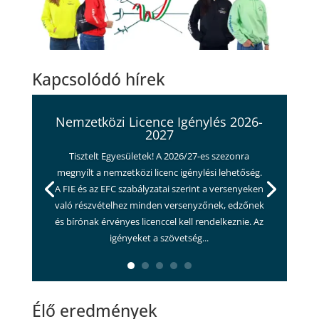
Kapcsolódó hírek
Nemzetközi Licence Igénylés 2026-
2027
Tisztelt Egyesületek! A 2026/27-es szezonra
megnyílt a nemzetközi licenc igénylési lehetőség.
A FIE és az EFC szabályzatai szerint a versenyeken
való részvételhez minden versenyzőnek, edzőnek
és bírónak érvényes licenccel kell rendelkeznie. Az
igényeket a szövetség...
Élő eredmények