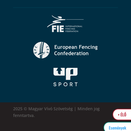
2025 © Magyar Vívó Szövetség | Minden jog
• ÉLŐ
fenntartva.
Események
easytel