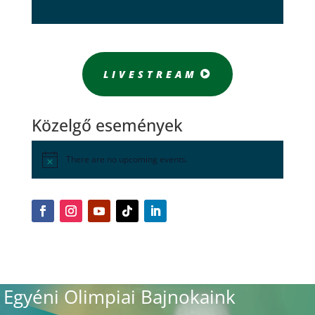
LIVESTREAM
Közelgő események
There are no upcoming events.
Egyéni Olimpiai Bajnokaink