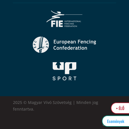
2025 © Magyar Vívó Szövetség | Minden jog
• ÉLŐ
fenntartva.
Események
easytel