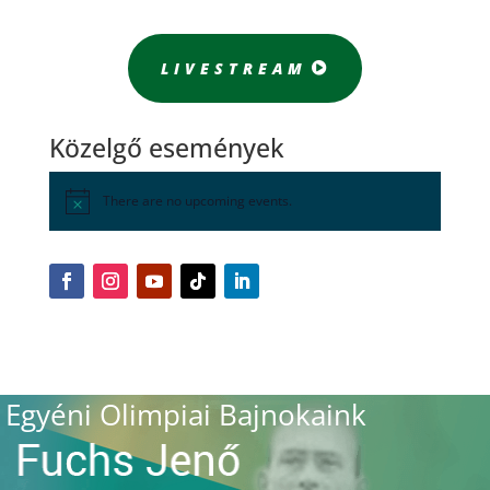
LIVESTREAM
Közelgő események
There are no upcoming events.
Egyéni Olimpiai Bajnokaink