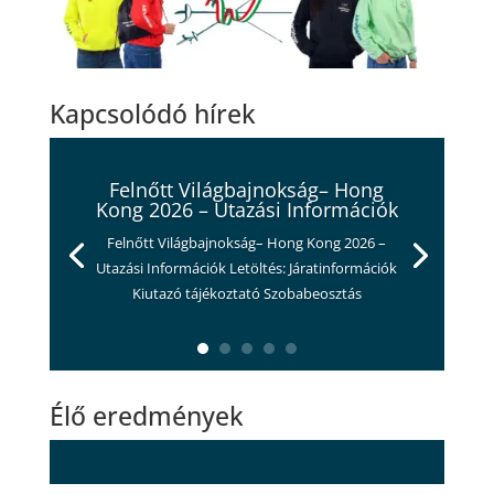
Kapcsolódó hírek
Felnőtt Világbajnokság– Hong
Kong 2026 – Utazási Információk
Felnőtt Világbajnokság– Hong Kong 2026 –
Utazási Információk Letöltés: Járatinformációk
Kiutazó tájékoztató Szobabeosztás
Élő eredmények