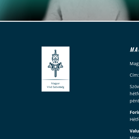
MA
Magy
Cím:
Szöv
hétf
pént
Fori
Hétf
Valu
Mind