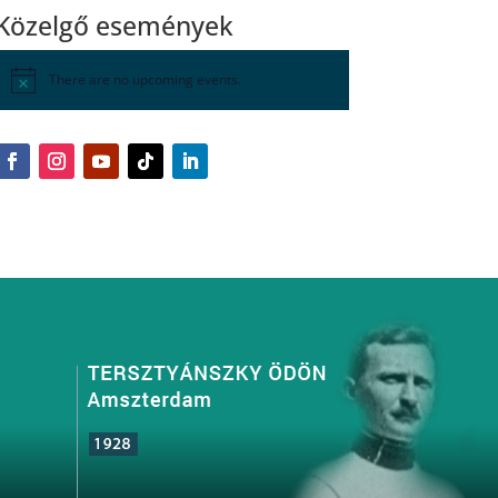
Közelgő események
There are no upcoming events.