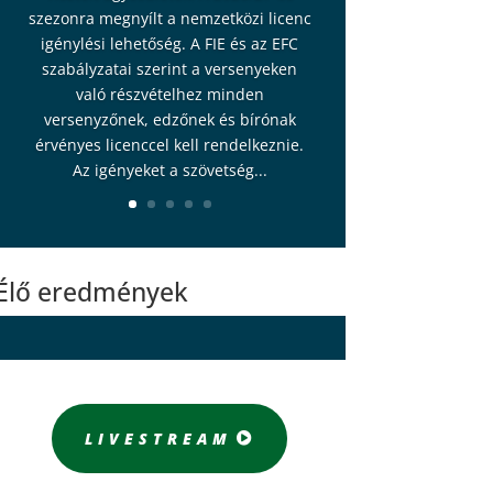
szezonra megnyílt a nemzetközi licenc
igénylési lehetőség. A FIE és az EFC
szabályzatai szerint a versenyeken
való részvételhez minden
versenyzőnek, edzőnek és bírónak
érvényes licenccel kell rendelkeznie.
Az igényeket a szövetség...
Élő eredmények
LIVESTREAM