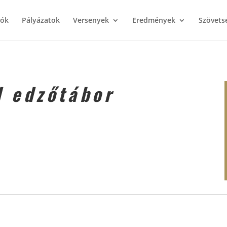
iók
Pályázatok
Versenyek
Eredmények
Szövets
d edzőtábor