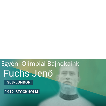
Egyéni Olimpiai Bajnokaink