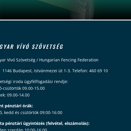
GYAR VÍVÓ SZÖVETSÉG
ar Vívó Szövetség / Hungarian Fencing Federation
 1146 Budapest, Istvánmezei út 1-3. Telefon: 460 69 10
etségi iroda ügyfélfogadási rendje:
ő-csütörtök 09.00-15.00
ek: 09.00-14.00
nt pénztári órák:
ő, kedd és csütörtök 09:00-16:00
ta pénztári ügyintézés (felvétel, elszámolás):
en szerdán 10:00-16:00