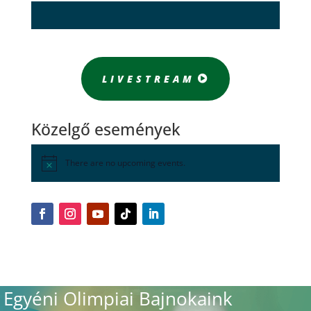
LIVESTREAM
Közelgő események
There are no upcoming events.
Egyéni Olimpiai Bajnokaink