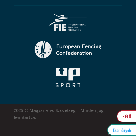
2025 © Magyar Vívó Szövetség | Minden jog
• ÉLŐ
fenntartva.
Események
easytel