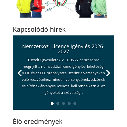
Kapcsolódó hírek
Nemzetközi Licence Igénylés 2026-
2027
Tisztelt Egyesületek! A 2026/27-es szezonra
megnyílt a nemzetközi licenc igénylési lehetőség.
A FIE és az EFC szabályzatai szerint a versenyeken
való részvételhez minden versenyzőnek, edzőnek
és bírónak érvényes licenccel kell rendelkeznie. Az
igényeket a szövetség...
Élő eredmények