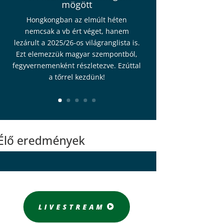
mögött
Hongkongban az elmúlt héten
nemcsak a vb ért véget, hanem
lezárult a 2025/26-os világranglista is.
Ezt elemezzük magyar szempontból,
fegyvernemenként részletezve. Ezúttal
a tőrrel kezdünk!
Élő eredmények
LIVESTREAM