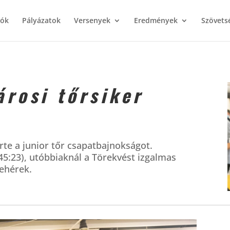
iók
Pályázatok
Versenyek
Eredmények
Szövets
árosi tőrsiker
erte a junior tőr csapatbajnokságot.
45:23), utóbbiaknál a Törekvést izgalmas
fehérek.