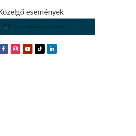
Közelgő események
There are no upcoming events.