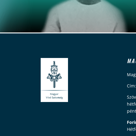
MA
Magy
Cím:
Szöv
hétf
pént
Fori
Hétf