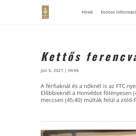
Hírek
Fontos informác
Kettős ferencv
jún 6, 2021
|
Hírek
A férfiaknál és a nőknél is az FTC ny
Előbbieknél a Honvédot fölényesen (
meccsen (45:40) múlták felül a zöld-