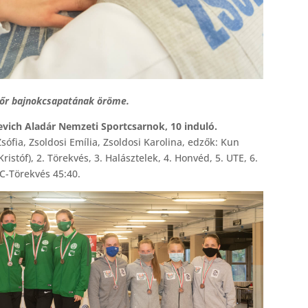
 tőr bajnokcsapatának öröme.
evich Aladár Nemzeti Sportcsarnok, 10 induló.
sófia, Zsoldosi Emília, Zsoldosi Karolina, edzők: Kun
istóf), 2. Törekvés, 3. Halásztelek, 4. Honvéd, 5. UTE, 6.
C-Törekvés 45:40.