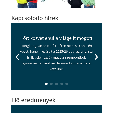
Kapcsolódó hírek
Tőr: közvetlenül a világelit mögött
Hongkongban az elmúlt héten nemcsak a vb ért
véget, hanem lezárult a 2025/26-os világranglista
is. Ezt elemezzük magyar szempontból,
fegyvernemenként részletezve. Ezúttal a tőrrel
kezdünk!
Élő eredmények