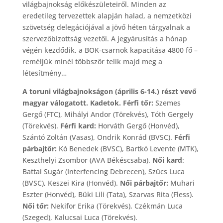
világbajnokság előkészületeiről. Minden az
eredetileg tervezettek alapján halad, a nemzetközi
szövetség delegációjával a jövő héten tárgyalnak a
szervezőbizottság vezetői. A jegyárusítás a hónap
végén kezdődik, a BOK-csarnok kapacitása 4800 fő –
reméljük minél többször telik majd meg a
létesítmény…
A toruni világbajnokságon (április 6-14.) részt vevő
magyar válogatott. Kadetok. Férfi tőr:
Szemes
Gergő (FTC), Mihályi Andor (Törekvés), Tóth Gergely
(Törekvés).
Férfi kard:
Horváth Gergő (Honvéd),
Szántó Zoltán (Vasas), Ondrik Konrád (BVSC).
Férfi
párbajtőr:
Kó Benedek (BVSC), Bartkó Levente (MTK),
Keszthelyi Zsombor (AVA Békéscsaba).
Női kard
:
Battai Sugár (Interfencing Debrecen), Szűcs Luca
(BVSC), Keszei Kira (Honvéd).
Női párbajtőr:
Muhari
Eszter (Honvéd), Büki Lili (Tata), Szarvas Rita (Fless).
Női tőr:
Nekifor Erika (Törekvés), Czékmán Luca
(Szeged), Kalucsai Luca (Törekvés).