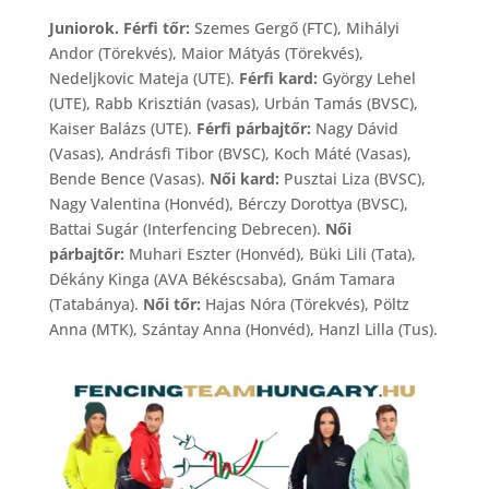
Juniorok. Férfi tőr:
Szemes Gergő (FTC), Mihályi
Andor (Törekvés), Maior Mátyás (Törekvés),
Nedeljkovic Mateja (UTE).
Férfi kard:
György Lehel
(UTE), Rabb Krisztián (vasas), Urbán Tamás (BVSC),
Kaiser Balázs (UTE).
Férfi párbajtőr:
Nagy Dávid
(Vasas), Andrásfi Tibor (BVSC), Koch Máté (Vasas),
Bende Bence (Vasas).
Női kard:
Pusztai Liza (BVSC),
Nagy Valentina (Honvéd), Bérczy Dorottya (BVSC),
Battai Sugár (Interfencing Debrecen).
Női
párbajtőr:
Muhari Eszter (Honvéd), Büki Lili (Tata),
Dékány Kinga (AVA Békéscsaba), Gnám Tamara
(Tatabánya).
Női tőr:
Hajas Nóra (Törekvés), Pöltz
Anna (MTK), Szántay Anna (Honvéd), Hanzl Lilla (Tus).