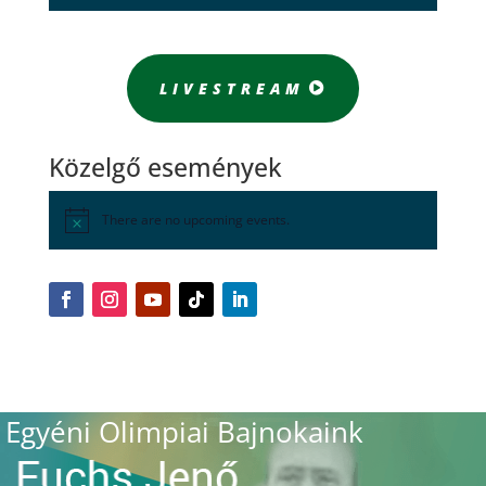
LIVESTREAM
Közelgő események
There are no upcoming events.
Egyéni Olimpiai Bajnokaink