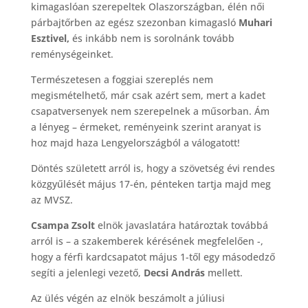
kimagaslóan szerepeltek Olaszországban, élén női
párbajtőrben az egész szezonban kimagasló
Muhari
Esztivel,
és inkább nem is sorolnánk tovább
reménységeinket.
Természetesen a foggiai szereplés nem
megismételhető, már csak azért sem, mert a kadet
csapatversenyek nem szerepelnek a műsorban. Ám
a lényeg – érmeket, reményeink szerint aranyat is
hoz majd haza Lengyelországból a válogatott!
Döntés született arról is, hogy a szövetség évi rendes
közgyűlését május 17-én, pénteken tartja majd meg
az MVSZ.
Csampa Zsolt
elnök javaslatára határoztak továbbá
arról is – a szakemberek kérésének megfelelően -,
hogy a férfi kardcsapatot május 1-től egy másodedző
segíti a jelenlegi vezető,
Decsi András
mellett.
Az ülés végén az elnök beszámolt a júliusi