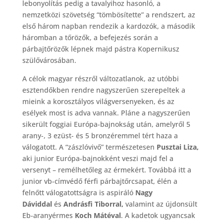
lebonyolítás pedig a tavalyihoz hasonló, a
nemzetközi szövetség “tömbösítette” a rendszert, az
első három napban rendezik a kardozók, a második
háromban a tőrözők, a befejezés során a
párbajtőrözők lépnek majd pástra Kopernikusz
szülővárosában.
A célok magyar részről változatlanok, az utóbbi
esztendőkben rendre nagyszerűen szerepeltek a
mieink a korosztályos világversenyeken, és az
esélyek most is adva vannak. Pláne a nagyszerűen
sikerült foggiai Európa-bajnokság után, amelyről 5
arany-, 3 ezüst- és 5 bronzéremmel tért haza a
válogatott. A “zászlóvivő” természetesen
Pusztai Liza,
aki junior Európa-bajnokként veszi majd fel a
versenyt – remélhetőleg az érmekért. Továbbá itt a
junior vb-címvédő férfi párbajtőrcsapat, élén a
felnőtt válogatottságra is aspiráló
Nagy
Dáviddal
és
Andrásfi Tiborral,
valamint az újdonsült
Eb-aranyérmes
Koch Mátéval
. A kadetok ugyancsak