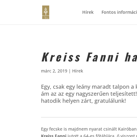
Hírek
Fontos informác
Kreiss Fanni h
márc 2, 2019
|
Hírek
Egy, csak egy leány maradt talpon a k
ám az az egy nagyszerűen teljesítet
hatodik helyen zárt, gratulálunk!
Egy fecske is majdnem nyarat csinált Kairóban!
Kreiss Fanni
jutott a 64-es főtáblára, ő viszon