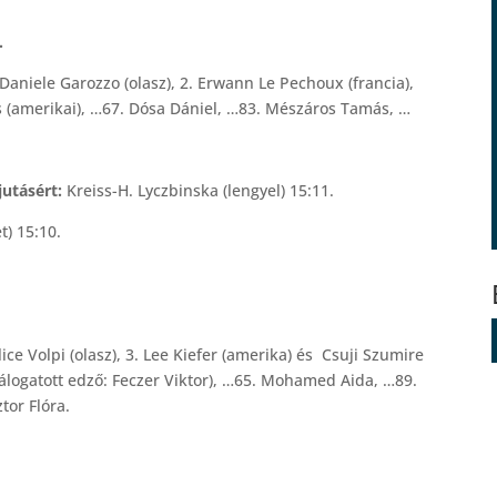
ó.
Daniele Garozzo (olasz), 2. Erwann Le Pechoux (francia),
as (amerikai), …67. Dósa Dániel, …83. Mészáros Tamás, …
jutásért:
Kreiss-H. Lyczbinska (lengyel) 15:11.
t) 15:10.
lice Volpi (olasz), 3. Lee Kiefer (amerika) és Csuji Szumire
 válogatott edző: Feczer Viktor), …65. Mohamed Aida, …89.
tor Flóra.