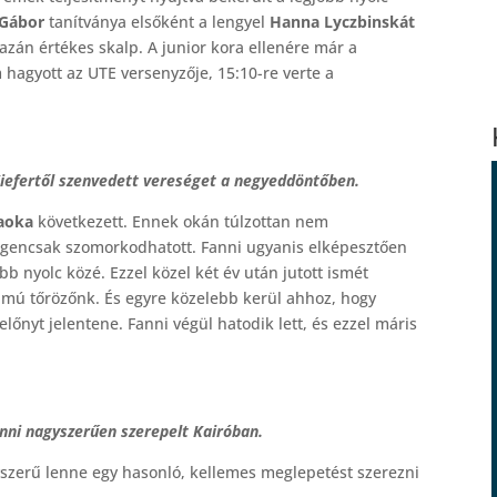
 Gábor
tanítványa elsőként a lengyel
Hanna Lyczbinskát
igazán értékes skalp. A junior kora ellenére már a
 hagyott az UTE versenyzője, 15:10-re verte a
 Kiefertől szenvedett vereséget a negyeddöntőben.
aoka
következett. Ennek okán túlzottan nem
igencsak szomorkodhatott. Fanni ugyanis elképesztően
bb nyolc közé. Ezzel közel két év után jutott ismét
ámú tőrözőnk. És egyre közelebb kerül ahhoz, hogy
lőnyt jelentene. Fanni végül hatodik lett, és ezzel máris
anni nagyszerűen szerepelt Kairóban.
gyszerű lenne egy hasonló, kellemes meglepetést szerezni