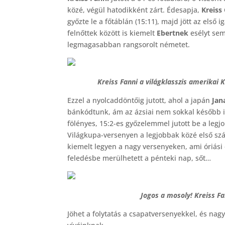
közé, végül hatodikként zárt. Édesapja,
Kreiss
győzte le a főtáblán (15:11), majd jött az első 
felnőttek között is kiemelt
Ebertnek
esélyt sem
legmagasabban rangsorolt németet.
Kreiss Fanni a világklasszis amerikai
Ezzel a nyolcaddöntőig jutott, ahol a japán
Jan
bánkódtunk, ám az ázsiai nem sokkal később 
fölényes, 15:2-es győzelemmel jutott be a legjo
Világkupa-versenyen a legjobbak közé első sz
kiemelt legyen a nagy versenyeken, ami óriási e
feledésbe merülhetett a pénteki nap, sőt…
Jogos a mosoly! Kreiss F
Jöhet a folytatás a csapatversenyekkel, és na