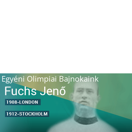
Egyéni Olimpiai Bajnokaink