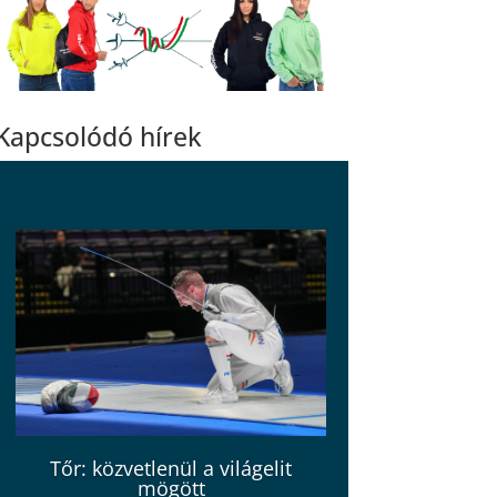
Kapcsolódó hírek
Tőr: közvetlenül a világelit
mögött