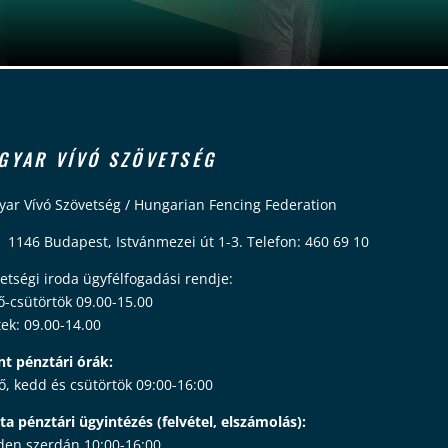
GYAR VÍVÓ SZÖVETSÉG
ar Vívó Szövetség / Hungarian Fencing Federation
 1146 Budapest, Istvánmezei út 1-3. Telefon: 460 69 10
etségi iroda ügyfélfogadási rendje:
ő-csütörtök 09.00-15.00
ek: 09.00-14.00
nt pénztári órák:
ő, kedd és csütörtök 09:00-16:00
ta pénztári ügyintézés (felvétel, elszámolás):
en szerdán 10:00-16:00