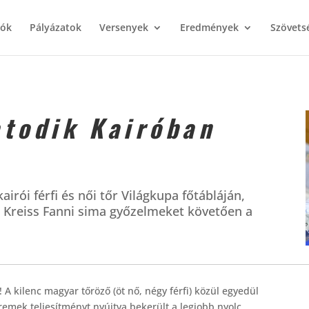
iók
Pályázatok
Versenyek
Eredmények
Szövets
atodik Kairóban
airói férfi és női tőr Világkupa főtábláján,
t! Kreiss Fanni sima győzelmeket követően a
 A kilenc magyar tőröző (öt nő, négy férfi) közül egyedül
t remek teljesítményt nyújtva bekerült a legjobb nyolc