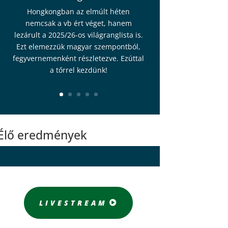
Hongkongban az elmúlt héten
nemcsak a vb ért véget, hanem
lezárult a 2025/26-os világranglista is.
Ezt elemezzük magyar szempontból,
fegyvernemenként részletezve. Ezúttal
a tőrrel kezdünk!
Élő eredmények
LIVESTREAM