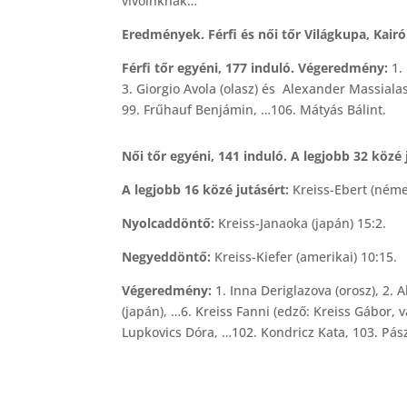
vívóinknak…
Eredmények. Férfi és női tőr Világkupa, Kair
Férfi tőr egyéni, 177 induló. Végeredmény:
1. 
3. Giorgio Avola (olasz) és Alexander Massial
99. Frűhauf Benjámin, …106. Mátyás Bálint.
Női tőr egyéni, 141 induló. A legjobb 32 közé 
A legjobb 16 közé jutásért:
Kreiss-Ebert (néme
Nyolcaddöntő:
Kreiss-Janaoka (japán) 15:2.
Negyeddöntő:
Kreiss-Kiefer (amerikai) 10:15.
Végeredmény:
1. Inna Deriglazova (orosz), 2. A
(japán), …6. Kreiss Fanni (edző: Kreiss Gábor,
Lupkovics Dóra, …102. Kondricz Kata, 103. Pász