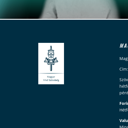
MA
Magy
Cím:
Szöv
hétf
pént
Fori
Hétf
Valu
Mind