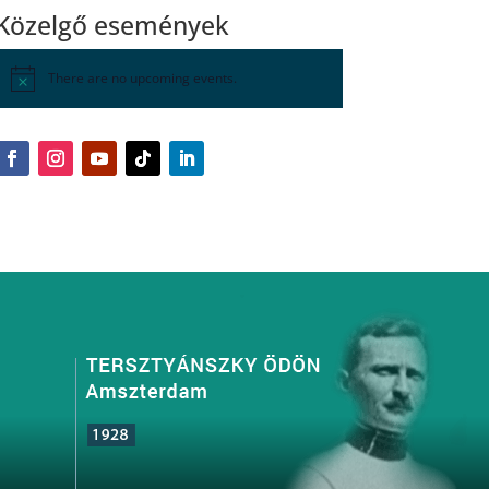
Közelgő események
There are no upcoming events.