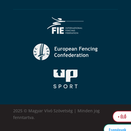
2025 © Magyar Vívó Szövetség | Minden jog
• ÉLŐ
fenntartva.
Események