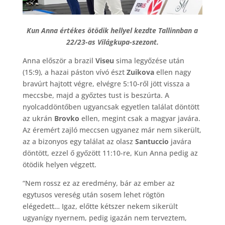
Kun Anna értékes ötödik hellyel kezdte Tallinnban a
22/23-as Világkupa-szezont.
Anna először a brazil
Viseu
sima legyőzése után
(15:9), a hazai páston vívó észt
Zuikova
ellen nagy
bravúrt hajtott végre, elvégre 5:10-ről jött vissza a
meccsbe, majd a győztes tust is beszúrta. A
nyolcaddöntőben ugyancsak egyetlen találat döntött
az ukrán
Brovko
ellen, megint csak a magyar javára.
Az éremért zajló meccsen ugyanez már nem sikerült,
az a bizonyos egy találat az olasz
Santuccio
javára
döntött, ezzel ő győzött 11:10-re, Kun Anna pedig az
ötödik helyen végzett.
“Nem rossz ez az eredmény, bár az ember az
egytusos vereség után sosem lehet rögtön
elégedett… Igaz, előtte kétszer nekem sikerült
ugyanígy nyernem, pedig igazán nem terveztem,