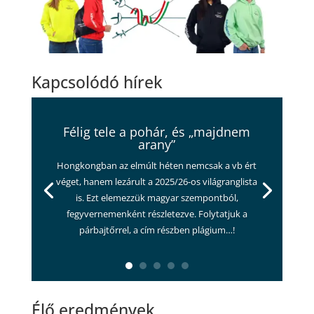
Kapcsolódó hírek
Félig tele a pohár, és „majdnem
arany”
Hongkongban az elmúlt héten nemcsak a vb ért
véget, hanem lezárult a 2025/26-os világranglista
is. Ezt elemezzük magyar szempontból,
fegyvernemenként részletezve. Folytatjuk a
párbajtőrrel, a cím részben plágium…!
Élő eredmények