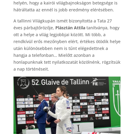
helyén, hogy a kairói világbajnokságon betegsége is
hátráltatta az ennél is jobb eredmény elérésében.
A tallinni Világkupán ismét bizonyította a Tata 27
éves párbajtőrözője,
Plásztán Attila
tanítványa, hogy
ott a helye a világ legjobbjai között. Mi több, a
rendkívül erős mezőnyben elért, értékes ötödik helye
után különösebben nem is tűnt elégedettnek a
hangja a telefonban… Mielőtt azonban a
honlapunknak tett nyilatkozatát közölnénk, rögzítsük
a nap történéseit.