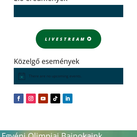
LIVESTREAM
Közelgő események
There are no upcoming events.
Egyéni Olimpiai Bajnokaink