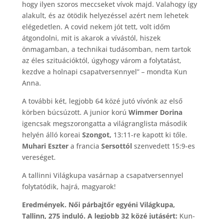
hogy ilyen szoros meccseket vívok majd. Valahogy így
alakult, és az ötödik helyezéssel azért nem lehetek
elégedetlen. A covid nekem jót tett, volt időm
átgondolni, mit is akarok a vívástól, hiszek
önmagamban, a technikai tudásomban, nem tartok
az éles szituációktól, úgyhogy várom a folytatást,
kezdve a holnapi csapatversennyel” – mondta Kun
Anna.
A további két, legjobb 64 közé jutó vívónk az első
körben búcsúzott. A junior korú
Wimmer Dorina
igencsak megszorongatta a világranglista második
helyén álló koreai
Szongot,
13:11-re kapott ki tőle.
Muhari Eszter
a francia
Sersottól
szenvedett 15:9-es
vereséget.
A tallinni Világkupa vasárnap a csapatversennyel
folytatódik, hajrá, magyarok!
Eredmények. Női párbajtőr egyéni Világkupa,
Tallinn, 275 induló. A legjobb 32 közé jutásért:
Kun-