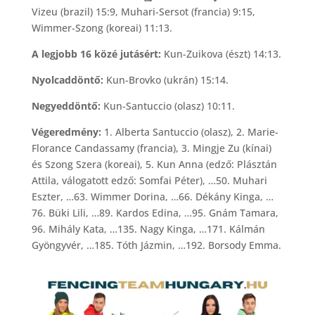
Vizeu (brazil) 15:9, Muhari-Sersot (francia) 9:15,
Wimmer-Szong (koreai) 11:13.
A legjobb 16 közé jutásért:
Kun-Zuikova (észt) 14:13.
Nyolcaddöntő:
Kun-Brovko (ukrán) 15:14.
Negyeddöntő:
Kun-Santuccio (olasz) 10:11.
Végeredmény:
1. Alberta Santuccio (olasz), 2. Marie-
Florance Candassamy (francia), 3. Mingje Zu (kínai)
és Szong Szera (koreai), 5. Kun Anna (edző: Plásztán
Attila, válogatott edző: Somfai Péter), …50. Muhari
Eszter, …63. Wimmer Dorina, …66. Dékány Kinga, …
76. Büki Lili, …89. Kardos Edina, …95. Gnám Tamara,
96. Mihály Kata, …135. Nagy Kinga, …171. Kálmán
Gyöngyvér, …185. Tóth Jázmin, …192. Borsody Emma.