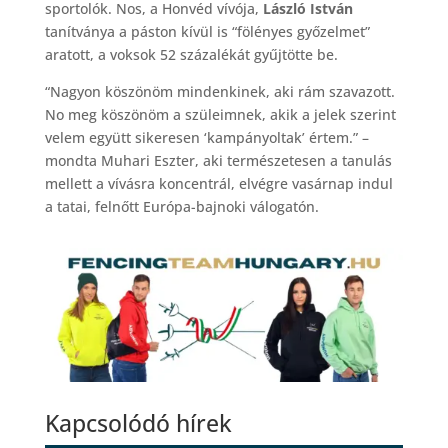
sportolók. Nos, a Honvéd vívója,
László István
tanítványa a páston kívül is “fölényes győzelmet”
aratott, a voksok 52 százalékát gyűjtötte be.
“Nagyon köszönöm mindenkinek, aki rám szavazott.
No meg köszönöm a szüleimnek, akik a jelek szerint
velem együtt sikeresen ‘kampányoltak’ értem.” –
mondta Muhari Eszter, aki természetesen a tanulás
mellett a vívásra koncentrál, elvégre vasárnap indul
a tatai, felnőtt Európa-bajnoki válogatón.
Kapcsolódó hírek