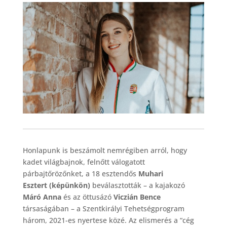
Honlapunk is beszámolt nemrégiben arról, hogy
kadet világbajnok, felnőtt válogatott
párbajtőrözőnket, a 18 esztendős
Muhari
Esztert
(
képünkön)
beválasztották – a kajakozó
Máró Anna
és az öttusázó
Viczián Bence
társaságában – a Szentkirályi Tehetségprogram
három, 2021-es nyertese közé. Az elismerés a “cég