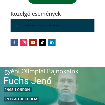
Közelgő események
There are no upcoming events.
Egyéni Olimpiai Bajnokaink