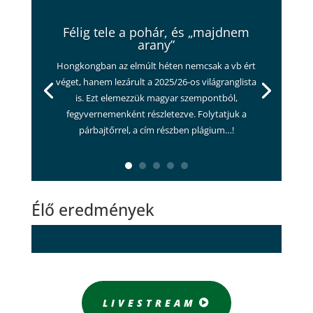
Félig tele a pohár, és „majdnem
arany”
Hongkongban az elmúlt héten nemcsak a vb ért
véget, hanem lezárult a 2025/26-os világranglista
is. Ezt elemezzük magyar szempontból,
fegyvernemenként részletezve. Folytatjuk a
párbajtőrrel, a cím részben plágium…!
Élő eredmények
LIVESTREAM