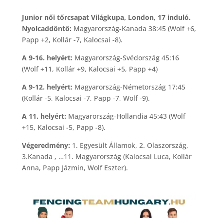
Junior női tőrcsapat Világkupa, London, 17 induló.
Nyolcaddöntő:
Magyarország-Kanada 38:45 (Wolf +6,
Papp +2, Kollár -7, Kalocsai -8).
A 9-16. helyért:
Magyarország-Svédország 45:16
(Wolf +11, Kollár +9, Kalocsai +5, Papp +4)
A 9-12. helyért:
Magyarország-Németország 17:45
(Kollár -5, Kalocsai -7, Papp -7, Wolf -9).
A 11. helyért:
Magyarország-Hollandia 45:43 (Wolf
+15, Kalocsai -5, Papp -8).
Végeredmény:
1. Egyesült Államok, 2. Olaszország,
3.Kanada , …11. Magyarország (Kalocsai Luca, Kollár
Anna, Papp Jázmin, Wolf Eszter).