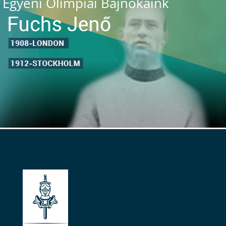
Egyéni Olimpiai Bajnokaink