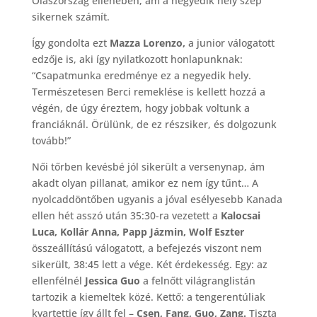
Olaszország ellenében, ám a negyedik hely szép
sikernek számít.
Így gondolta ezt
Mazza Lorenzo,
a junior válogatott
edzője is, aki így nyilatkozott honlapunknak:
“Csapatmunka eredménye ez a negyedik hely.
Természetesen Berci remeklése is kellett hozzá a
végén, de úgy éreztem, hogy jobbak voltunk a
franciáknál. Örülünk, de ez részsiker, és dolgozunk
tovább!”
Női tőrben kevésbé jól sikerült a versenynap, ám
akadt olyan pillanat, amikor ez nem így tűnt… A
nyolcaddöntőben ugyanis a jóval esélyesebb Kanada
ellen hét asszó után 35:30-ra vezetett a
Kalocsai
Luca, Kollár Anna, Papp Jázmin, Wolf Eszter
összeállítású válogatott, a befejezés viszont nem
sikerült, 38:45 lett a vége. Két érdekesség. Egy: az
ellenfélnél
Jessica Guo
a felnőtt világranglistán
tartozik a kiemeltek közé. Kettő: a tengerentúliak
kvartettje így állt fel –
Csen, Fang, Guo, Zang.
Tiszta