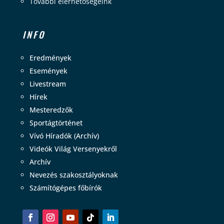
További elérhetőségeink
INFO
Eredmények
Események
Livestream
Hírek
Mesteredzők
Sportágtörténet
Vívó Híradók (Archív)
Videók Világ Versenyekről
Archív
Nevezés szakosztályoknak
Számítógépes főbírók