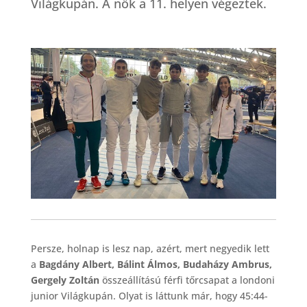
Világkupán. A nők a 11. helyen végeztek.
Persze, holnap is lesz nap, azért, mert negyedik lett
a
Bagdány Albert, Bálint Álmos, Budaházy Ambrus,
Gergely Zoltán
összeállítású férfi tőrcsapat a londoni
junior Világkupán. Olyat is láttunk már, hogy 45:44-