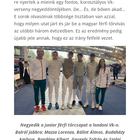
re nyertek a mieink egy fontos, korosztályos Vk-
verseny negyeddöntőjében. De… És, de bőven akad…
E sorok olvasóinak többsége tisztában van azzal,
hogy milyen utat járt és jár be a magyar férfi tőrvívás
az utóbbi három évtizedben. Ez az eredmény pedig
újabb jele annak, hogy ez az irány felfelé vezet.
Negyedik a junior férfi tőrcsapat a londoni Vk-n.
Balról jobbra: Mazza Lorenzo, Bálint Álmos, Budaházy
Ambrus, Bagdány Albert, Gergely Zoltán és Szalai