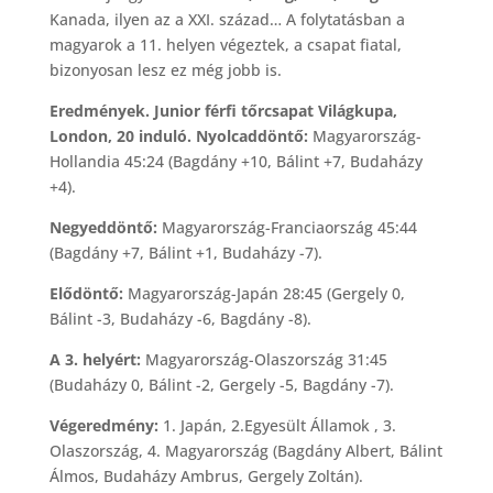
Kanada, ilyen az a XXI. század… A folytatásban a
magyarok a 11. helyen végeztek, a csapat fiatal,
bizonyosan lesz ez még jobb is.
Eredmények. Junior férfi tőrcsapat Világkupa,
London, 20 induló. Nyolcaddöntő:
Magyarország-
Hollandia 45:24 (Bagdány +10, Bálint +7, Budaházy
+4).
Negyeddöntő:
Magyarország-Franciaország 45:44
(Bagdány +7, Bálint +1, Budaházy -7).
Elődöntő:
Magyarország-Japán 28:45 (Gergely 0,
Bálint -3, Budaházy -6, Bagdány -8).
A 3. helyért:
Magyarország-Olaszország 31:45
(Budaházy 0, Bálint -2, Gergely -5, Bagdány -7).
Végeredmény:
1. Japán, 2.Egyesült Államok , 3.
Olaszország, 4. Magyarország (Bagdány Albert, Bálint
Álmos, Budaházy Ambrus, Gergely Zoltán).