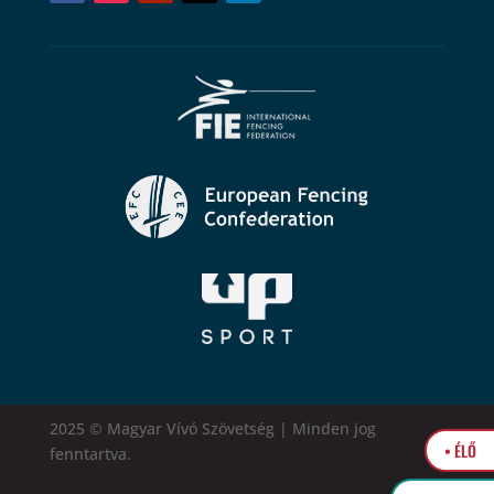
2025 © Magyar Vívó Szövetség | Minden jog
• ÉLŐ
fenntartva.