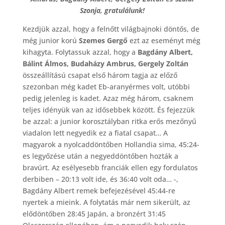
Szonja, gratulálunk!
Kezdjük azzal, hogy a felnőtt világbajnoki döntős, de
még junior korú
Szemes Gergő
ezt az eseményt még
kihagyta. Folytassuk azzal, hogy a
Bagdány Albert,
Bálint Álmos, Budaházy Ambrus, Gergely Zoltán
összeállítású csapat első három tagja az előző
szezonban még kadet Eb-aranyérmes volt, utóbbi
pedig jelenleg is kadet. Azaz még három, csaknem
teljes idényük van az idősebbek között. És fejezzük
be azzal: a junior korosztályban ritka erős mezőnyű
viadalon lett negyedik ez a fiatal csapat… A
magyarok a nyolcaddöntőben Hollandia sima, 45:24-
es legyőzése után a negyeddöntőben hozták a
bravúrt. Az esélyesebb franciák ellen egy fordulatos
derbiben – 20:13 volt ide, és 36:40 volt oda… -,
Bagdány Albert remek befejezésével 45:44-re
nyertek a mieink. A folytatás már nem sikerült, az
elődöntőben 28:45 Japán, a bronzért 31:45