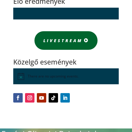
Élő eredmények
LIVESTREAM
Közelgő események
There are no upcoming events.