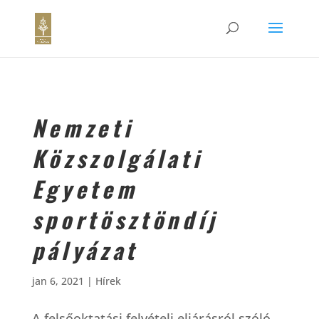
Nemzeti
Közszolgálati
Egyetem
sportösztöndíj
pályázat
jan 6, 2021
|
Hírek
A felsőoktatási felvételi eljárásról szóló