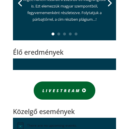
is. Ezt elemezzük magyar szempontból,
fegyvernemenként részletezve. Folytatjuk a
párbajtőrrel, a cím részben plágium…!
Élő eredmények
LIVESTREAM
Közelgő események
There are no upcoming events.