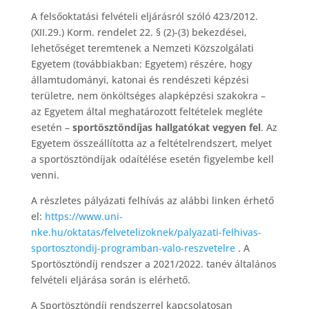
A felsőoktatási felvételi eljárásról szóló 423/2012.
(XII.29.) Korm. rendelet 22. § (2)-(3) bekezdései,
lehetőséget teremtenek a Nemzeti Közszolgálati
Egyetem (továbbiakban: Egyetem) részére, hogy
államtudományi, katonai és rendészeti képzési
területre, nem önköltséges alapképzési szakokra –
az Egyetem által meghatározott feltételek megléte
esetén –
sportösztöndíjas hallgatókat vegyen fel
. Az
Egyetem összeállította az a feltételrendszert, melyet
a sportösztöndíjak odaítélése esetén figyelembe kell
venni.
A részletes pályázati felhívás az alábbi linken érhető
el:
https://www.uni-
nke.hu/oktatas/felvetelizoknek/palyazati-felhivas-
sportosztondij-programban-valo-reszvetelre
. A
Sportösztöndíj rendszer a 2021/2022. tanév általános
felvételi eljárása során is elérhető.
A Sportösztöndíj rendszerrel kapcsolatosan