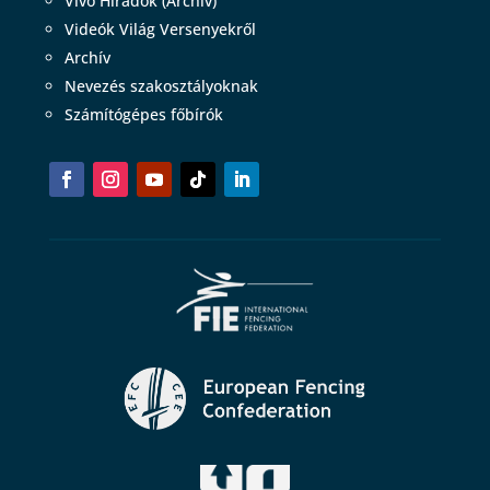
Vívó Híradók (Archív)
Videók Világ Versenyekről
Archív
Nevezés szakosztályoknak
Számítógépes főbírók