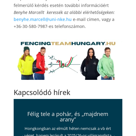
felmerülő kérdés esetén további információért
Benyhe Marcellt keressék az alábbi elérhetőségeken:
benyhe.marcell@uni-nke.hu
e-mail címen, vagy a
+36-30-580-7987-es telefonszámon.
Kapcsolódó hírek
Félig tele a pohár, és „majdnem
arany”
Hongkongban az elmúlt héten nemcsak a vb ért
véget, hanem lezárult a 2025/26-os világranglista