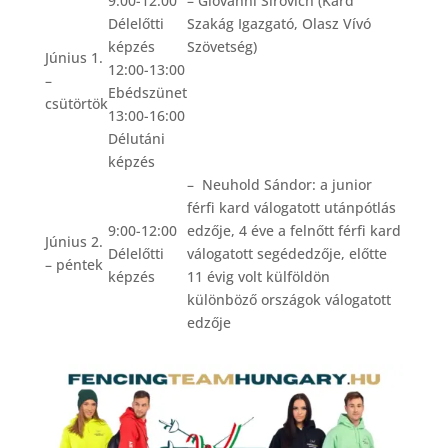
9:00-12:00
– Giovanni Sirovich (Kard
Délelőtti
Szakág Igazgató, Olasz Vívó
képzés
Szövetség)
Június 1.
12:00-13:00
–
Ebédszünet
csütörtök
13:00-16:00
Délutáni
képzés
– Neuhold Sándor: a junior
férfi kard válogatott utánpótlás
9:00-12:00
edzője, 4 éve a felnőtt férfi kard
Június 2.
Délelőtti
válogatott segédedzője, előtte
– péntek
képzés
11 évig volt külföldön
különböző országok válogatott
edzője