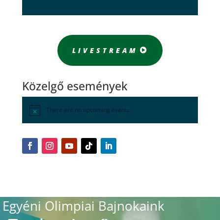
LIVESTREAM
Közelgő események
There are no upcoming events.
Egyéni Olimpiai Bajnokaink