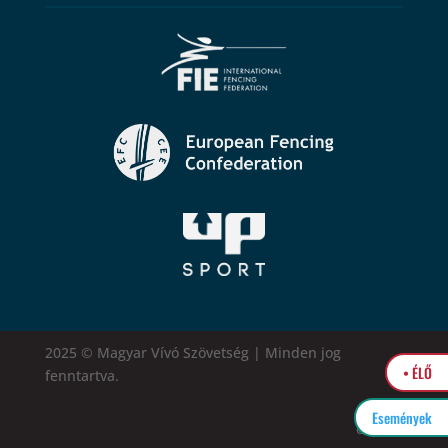
2025 © Magyar Vívó Szövetség | Minden jog
• ÉLŐ
fenntartva.
Események
easytel