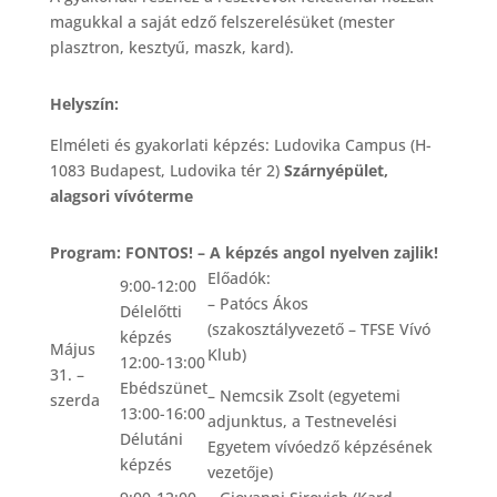
magukkal a saját edző felszerelésüket (mester
plasztron, kesztyű, maszk, kard).
Helyszín:
Elméleti és gyakorlati képzés: Ludovika Campus (H-
1083 Budapest, Ludovika tér 2)
Szárnyépület,
alagsori vívóterme
Program: FONTOS! – A képzés angol nyelven zajlik!
Előadók:
9:00-12:00
– Patócs Ákos
Délelőtti
(szakosztályvezető – TFSE Vívó
képzés
Május
Klub)
12:00-13:00
31. –
Ebédszünet
– Nemcsik Zsolt (egyetemi
szerda
13:00-16:00
adjunktus, a Testnevelési
Délutáni
Egyetem vívóedző képzésének
képzés
vezetője)