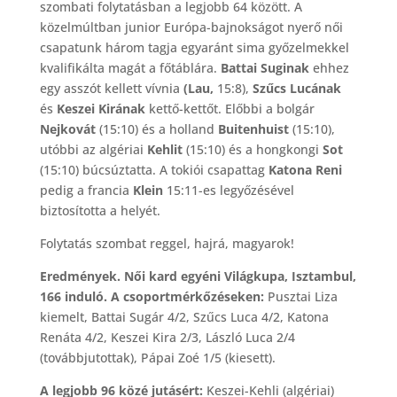
szombati folytatásban a legjobb 64 között. A
közelmúltban junior Európa-bajnokságot nyerő női
csapatunk három tagja egyaránt sima győzelmekkel
kvalifikálta magát a főtáblára.
Battai Suginak
ehhez
egy asszót kellett vívnia
(Lau,
15:8),
Szűcs Lucának
és
Keszei Kirának
kettő-kettőt. Előbbi a bolgár
Nejkovát
(15:10) és a holland
Buitenhuist
(15:10),
utóbbi az algériai
Kehlit
(15:10) és a hongkongi
Sot
(15:10) búcsúztatta. A tokiói csapattag
Katona Reni
pedig a francia
Klein
15:11-es legyőzésével
biztosította a helyét.
Folytatás szombat reggel, hajrá, magyarok!
Eredmények. Női kard egyéni Világkupa, Isztambul,
166 induló. A csoportmérkőzéseken:
Pusztai Liza
kiemelt, Battai Sugár 4/2, Szűcs Luca 4/2, Katona
Renáta 4/2, Keszei Kira 2/3, László Luca 2/4
(továbbjutottak), Pápai Zoé 1/5 (kiesett).
A legjobb 96 közé jutásért:
Keszei-Kehli (algériai)