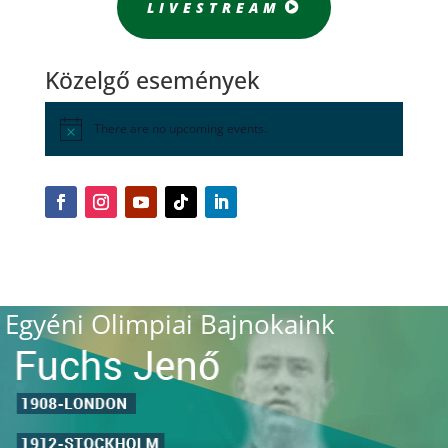
LIVESTREAM
Közelgő események
There are no upcoming events.
Egyéni Olimpiai Bajnokaink