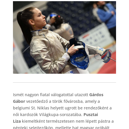
Ismét nagyon fiatal válogatottal utazott
Gárdos
Gábor
vezetőedző a török fővárosba, amely a
belgiumi St. Niklas helyett ugrott be rendezőként a
női kardozók Világkupa-sorozatába.
Pusztai
Liza
kiemeltként természetesen nem lépett pástra a
pénteki selejtezőkön, mellette hat magyar próbált