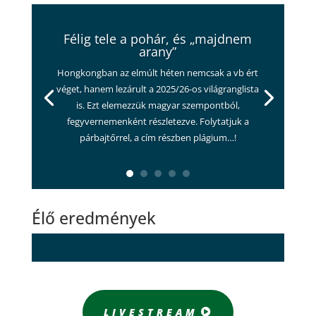
Félig tele a pohár, és „majdnem
arany”
Hongkongban az elmúlt héten nemcsak a vb ért
véget, hanem lezárult a 2025/26-os világranglista
is. Ezt elemezzük magyar szempontból,
fegyvernemenként részletezve. Folytatjuk a
párbajtőrrel, a cím részben plágium…!
Élő eredmények
LIVESTREAM