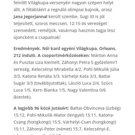
felnőtt Világkupa-versenyén nagyon szépen helyt
állt. A főtábláért a regnáló olimpiai bajnok, orosz
Jana Jegorjannal
került szembe. Sugi itt is jól
teljesített, szoros meccsen, 12:15-ös vereséget
szenvedett, reméljük, vasárnap hasznos tagja lesz
újoncként a csapatnak!
Eredmények. Női kard egyéni Világkupa, Orleans,
212 induló. A csoportmérkőzéseken:
Márton Anna
és Pusztai Liza kiemelt, Záhonyi Petra 5 győzelem/1
vereség, Kelecsényi Mirabella 4/2, Pohl-Mikulik Júlia
3/3, Katona Renáta 3/3, Várhelyi Kata 3/3, Battai
Sugár 3/3 (továbbjutottak), László Luca 2/4, Szűcs
Luca 1/5, Kern Bianka 1/5, Nagy Valentina 0/6
(kiestek).
A legjobb 96 közé jutásért:
Battai-Obvinceva (üzbég)
15:12, Pohl-Mikulik-Wator (lengyel) 15:11, Katona-
Csang (hongkongi) 15:5, Várhelyi-Csan (hongkongi)
15:11, Záhonyi-Peter (német) 15:7, Kelecsényi-E.