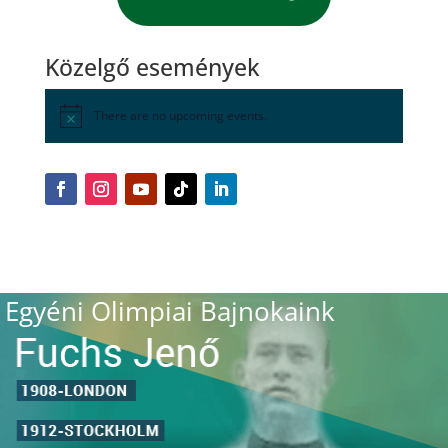
Közelgő események
There are no upcoming events.
Egyéni Olimpiai Bajnokaink