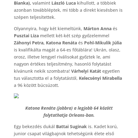
Bianka),
valamint
László Luca
kihullott, a többiek
azonban továbbléptek, mi több a direkt kiesésben is
szépen teljesítettek.
Olyannyira, hogy két kiemeltünk,
Márton Anna
és
Pusztai Liza
mellett két-két szép győzelemmel
Záhonyi Petra, Katona Renáta
és
Pohl-Mikulik Júlia
is kvalifikálta magát a 64-es főtáblára! Ukrán, olasz,
orosz, illetve lengyel riválisokat győztek le, ami
nagyon értékes teljesítmény, hasonló folytatást
kívánunk nekik szombatra!
Várhelyi Katát
egyetlen
tus választotta el a folytatástól,
Kelecsényi Mirabella
a 96 között búcsúzott.
Katona Renáta (jobbra) a legjobb 64 között
folytathatja Orleans-ban.
Egy bekezdés dukál
Battai Suginak
is. Kadet korú,
junior csapat világbajnok tehetségünk élete első