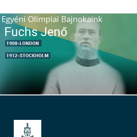
Egyéni Olimpiai Bajnokaink