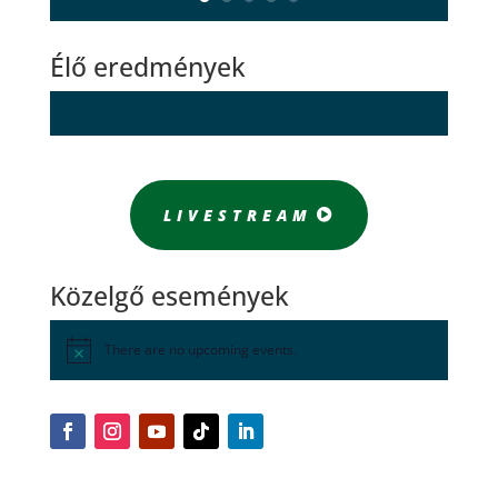
Élő eredmények
LIVESTREAM
Közelgő események
There are no upcoming events.