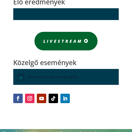
Élő eredmények
LIVESTREAM
Közelgő események
There are no upcoming events.