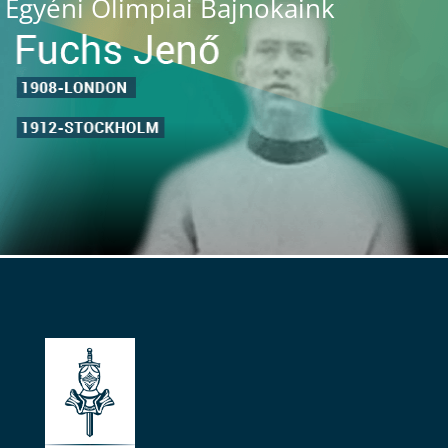
Egyéni Olimpiai Bajnokaink