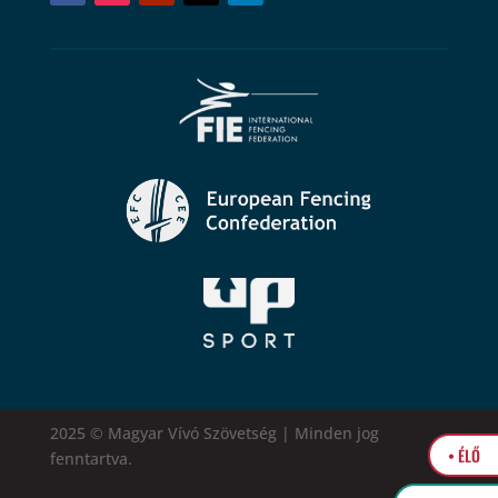
2025 © Magyar Vívó Szövetség | Minden jog
• ÉLŐ
fenntartva.