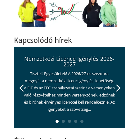
Kapcsolódó hírek
Nemzetközi Licence Igénylés 2026-
2027
Tisztelt Egyesületek! A 2026/27-es szezonra
megnyílt a nemzetközi licenc igénylési lehetőség.
A FIE és az EFC szabályzatai szerint a versenyeken
való részvételhez minden versenyzőnek, edzőnek
és bírónak érvényes licenccel kell rendelkeznie. Az
igényeket a szövetség...