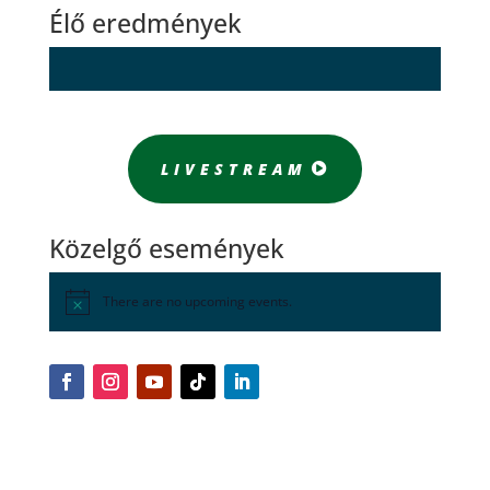
Élő eredmények
LIVESTREAM
Közelgő események
There are no upcoming events.