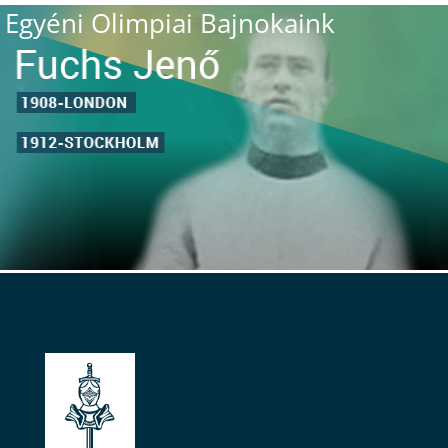
Egyéni Olimpiai Bajnokaink