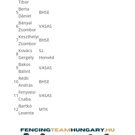
Tibor
Berta
5
BHSE
Dániel
Bányai
6
VASAS
Zsombor
Keszthelyi
7
BHSE
Zsombor
Kovács
Sz.
8
Gergely
Honvéd
Bakos
9
VASAS
Bálint
Rédli
10
BHSE
András
Fenyvesi
11
VASAS
Csaba
Bartkó
12
MTK
Levente