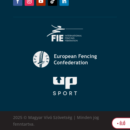
2025 © Magyar Vívó Szövetség | Minden jog
• ÉLŐ
fenntartva.