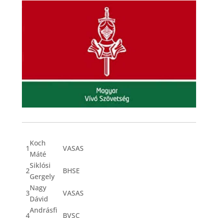
Koch
1
VASAS
Máté
Siklósi
2
BHSE
Gergely
Nagy
3
VASAS
Dávid
Andrásfi
4
BVSC