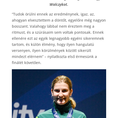
Walczykot.
“Tudok örülni ennek az eredménynek, igaz, az,
ahogyan elvesztettem a döntőt, egyelőre még nagyon
bosszant. Valahogy lábbal nem éreztem meg a
ritmust, és a szúrásaim sem voltak pontosak. Ennek
ellenére ezt az egyik legnagyobb egyéni sikeremnek
tartom, és külön élmény, hogy ilyen hangulatú
versenyen, ilyen körülmények között sikerült
mindezt elérnem” – nyilatkozta első érmesünk a
finálét követően.