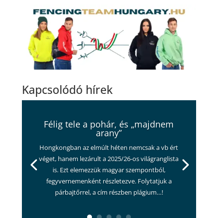
Kapcsolódó hírek
Félig tele a pohár, és „majdnem
arany”
Hongkongban az elmúlt héten nemcsak a vb ért
véget, hanem lezárult a 2025/26-os világranglista
is. Ezt elemezzük magyar szempontból,
fegyvernemenként részletezve. Folytatjuk a
párbajtőrrel, a cím részben plágium…!