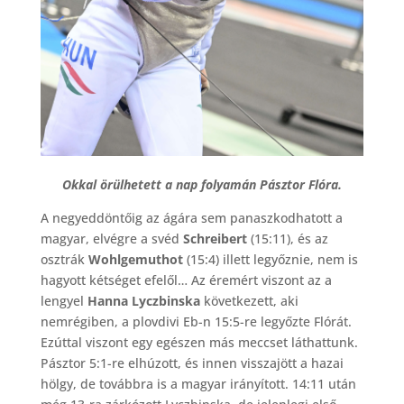
Okkal örülhetett a nap folyamán Pásztor Flóra.
A negyeddöntőig az ágára sem panaszkodhatott a
magyar, elvégre a svéd
Schreibert
(15:11), és az
osztrák
Wohlgemuthot
(15:4) illett legyőznie, nem is
hagyott kétséget efelől… Az éremért viszont az a
lengyel
Hanna Lyczbinska
következett, aki
nemrégiben, a plovdivi Eb-n 15:5-re legyőzte Flórát.
Ezúttal viszont egy egészen más meccset láthattunk.
Pásztor 5:1-re elhúzott, és innen visszajött a hazai
hölgy, de továbbra is a magyar irányított. 14:11 után