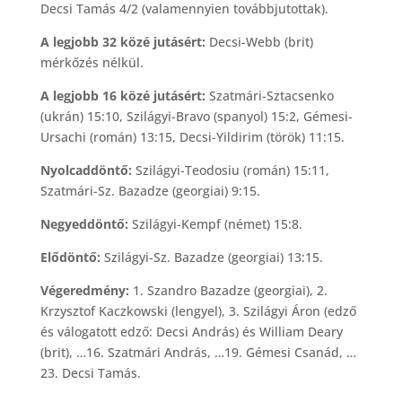
Decsi Tamás 4/2 (valamennyien továbbjutottak).
A legjobb 32 közé jutásért:
Decsi-Webb (brit)
mérkőzés nélkül.
A legjobb 16 közé jutásért:
Szatmári-Sztacsenko
(ukrán) 15:10, Szilágyi-Bravo (spanyol) 15:2, Gémesi-
Ursachi (román) 13:15, Decsi-Yildirim (török) 11:15.
Nyolcaddöntő:
Szilágyi-Teodosiu (román) 15:11,
Szatmári-Sz. Bazadze (georgiai) 9:15.
Negyeddöntő:
Szilágyi-Kempf (német) 15:8.
Elődöntő:
Szilágyi-Sz. Bazadze (georgiai) 13:15.
Végeredmény:
1. Szandro Bazadze (georgiai), 2.
Krzysztof Kaczkowski (lengyel), 3. Szilágyi Áron (edző
és válogatott edző: Decsi András) és William Deary
(brit), …16. Szatmári András, …19. Gémesi Csanád, …
23. Decsi Tamás.