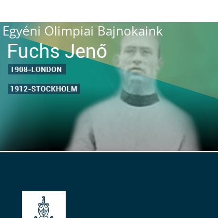
Egyéni Olimpiai Bajnokaink