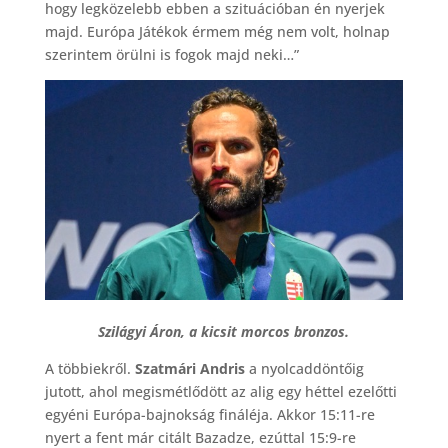
hogy legközelebb ebben a szituációban én nyerjek
majd. Európa Játékok érmem még nem volt, holnap
szerintem örülni is fogok majd neki…”
Szilágyi Áron, a kicsit morcos bronzos.
A többiekről.
Szatmári Andris
a nyolcaddöntőig
jutott, ahol megismétlődött az alig egy héttel ezelőtti
egyéni Európa-bajnokság fináléja. Akkor 15:11-re
nyert a fent már citált Bazadze, ezúttal 15:9-re