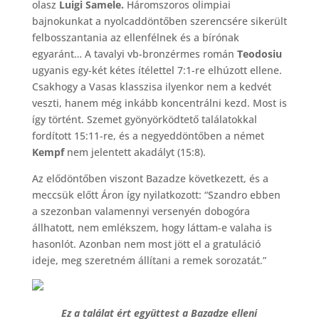
olasz
Luigi Samele.
Háromszoros olimpiai
bajnokunkat a nyolcaddöntőben szerencsére sikerült
felbosszantania az ellenfélnek és a bírónak
egyaránt… A tavalyi vb-bronzérmes román
Teodosiu
ugyanis egy-két kétes ítélettel 7:1-re elhúzott ellene.
Csakhogy a Vasas klasszisa ilyenkor nem a kedvét
veszti, hanem még inkább koncentrálni kezd. Most is
így történt. Szemet gyönyörködtető találatokkal
fordított 15:11-re, és a negyeddöntőben a német
Kempf
nem jelentett akadályt (15:8).
Az elődöntőben viszont Bazadze következett, és a
meccsük előtt Áron így nyilatkozott: “Szandro ebben
a szezonban valamennyi versenyén dobogóra
állhatott, nem emlékszem, hogy láttam-e valaha is
hasonlót. Azonban nem most jött el a gratuláció
ideje, meg szeretném állítani a remek sorozatát.”
Ez a találat ért együttest a Bazadze elleni