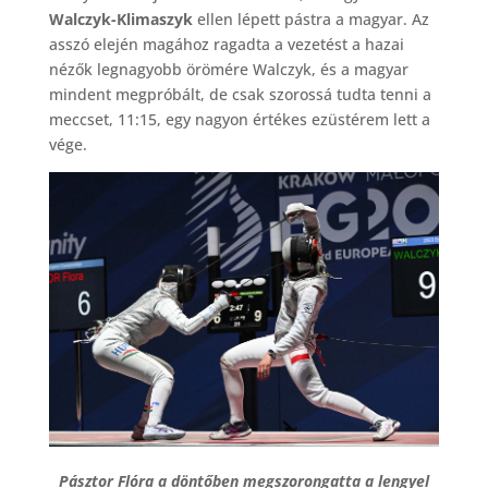
Walczyk-Klimaszyk
ellen lépett pástra a magyar. Az
asszó elején magához ragadta a vezetést a hazai
nézők legnagyobb örömére Walczyk, és a magyar
mindent megpróbált, de csak szorossá tudta tenni a
meccset, 11:15, egy nagyon értékes ezüstérem lett a
vége.
Pásztor Flóra a döntőben megszorongatta a lengyel