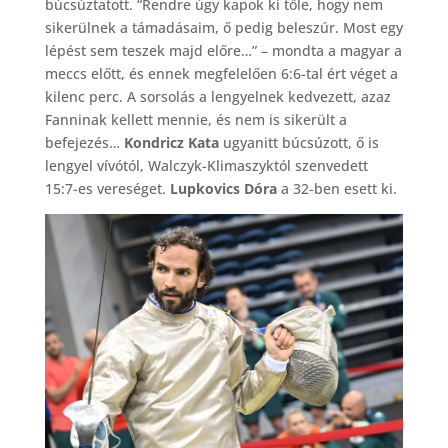
búcsúztatott. “Rendre úgy kapok ki tőle, hogy nem
sikerülnek a támadásaim, ő pedig beleszúr. Most egy
lépést sem teszek majd előre…” – mondta a magyar a
meccs előtt, és ennek megfelelően 6:6-tal ért véget a
kilenc perc. A sorsolás a lengyelnek kedvezett, azaz
Fanninak kellett mennie, és nem is sikerült a
befejezés…
Kondricz Kata
ugyanitt búcsúzott, ő is
lengyel vívótól, Walczyk-Klimaszyktól szenvedett
15:7-es vereséget.
Lupkovics Dóra
a 32-ben esett ki.