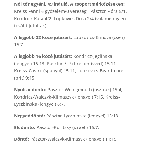
Női tőr egyéni, 49 induló. A csoportmérkőzéseken:
Kreiss Fanni 6 győzelem/0 vereség, Pásztor Flóra 5/1,
Kondricz Kata 4/2, Lupkovics Dóra 2/4 (valamennyien
továbbjutottak).
A legjobb 32 közé jutásért:
Lupkovics-Bimova (cseh)
15:7.
A legjobb 16 közé jutásért:
Kondricz-Jeglinska
(lengyel) 15:13, Pásztor-E. Schreiber (svéd) 15:11,
Kreiss-Castro (spanyol) 15:11, Lupkovics-Beardmore
(brit) 9:15.
Nyolcaddöntő:
Pásztor-Wohlgemuth (osztrák) 15:4,
Kondricz-Walczyk-Klimaszyk (lengyel) 7:15, Kreiss-
Lyczbinska (lengyel) 6:7.
Negyeddöntő:
Pásztor-Lyczbinska (lengyel) 15:13.
Elődöntő:
Pásztor-Kuritzky (izraeli) 15:7.
Döntő:
Pásztor-Walczyk-Klimasyk (lengyel) 11:15.