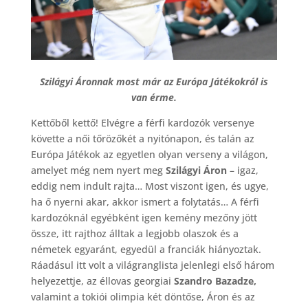
Szilágyi Áronnak most már az Európa Játékokról is
van érme.
Kettőből kettő! Elvégre a férfi kardozók versenye
követte a női tőrözőkét a nyitónapon, és talán az
Európa Játékok az egyetlen olyan verseny a világon,
amelyet még nem nyert meg
Szilágyi Áron
– igaz,
eddig nem indult rajta… Most viszont igen, és ugye,
ha ő nyerni akar, akkor ismert a folytatás… A férfi
kardozóknál egyébként igen kemény mezőny jött
össze, itt rajthoz álltak a legjobb olaszok és a
németek egyaránt, egyedül a franciák hiányoztak.
Ráadásul itt volt a világranglista jelenlegi első három
helyezettje, az éllovas georgiai
Szandro Bazadze,
valamint a tokiói olimpia két döntőse, Áron és az