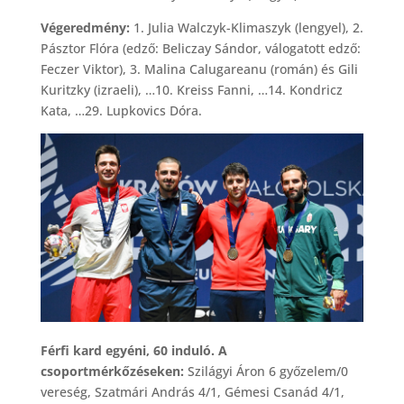
Végeredmény:
1. Julia Walczyk-Klimaszyk (lengyel), 2.
Pásztor Flóra (edző: Beliczay Sándor, válogatott edző:
Feczer Viktor), 3. Malina Calugareanu (román) és Gili
Kuritzky (izraeli), …10. Kreiss Fanni, …14. Kondricz
Kata, …29. Lupkovics Dóra.
Férfi kard egyéni, 60 induló. A
csoportmérkőzéseken:
Szilágyi Áron 6 győzelem/0
vereség, Szatmári András 4/1, Gémesi Csanád 4/1,