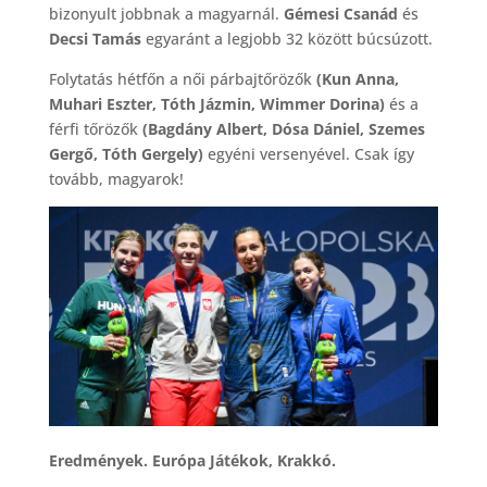
bizonyult jobbnak a magyarnál.
Gémesi Csanád
és
Decsi Tamás
egyaránt a legjobb 32 között búcsúzott.
Folytatás hétfőn a női párbajtőrözők
(Kun Anna,
Muhari Eszter, Tóth Jázmin, Wimmer Dorina)
és a
férfi tőrözők
(Bagdány Albert, Dósa Dániel, Szemes
Gergő, Tóth Gergely)
egyéni versenyével. Csak így
tovább, magyarok!
Eredmények. Európa Játékok, Krakkó.