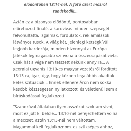
elődöntőben 13:14-nél. A fotó azért másról
tanúskodik…
Aztán ez a bizonyos elődöntő, pontosabban
előrehozott finálé, a kardvívás minden szépségét
felvonultatta, izgalmak, fordulatok, reklamálások,
látványos tusok. A világ két, jelenlegi kétségkívül
legjobb kardozója, minden bizonnyal az Európa
Játékok legmagasabb színvonalú összecsapását vívta.
Csak hát a vége nem tetszett nekünk annyira… A
georgiai ugyanis 13:10-es magyar vezetésről fordított
15:13-ra, igaz, úgy, hogy közben legalábbis akadtak
kétes szituációk… Ennek ellenére Áron nem sokkal
később készségesen nyilatkozott, és véletlenül sem a
bíráskodással foglalkozott.
“Szandróval általában ilyen asszókat szoktam vívni,
most ez jött ki belőle… 13:10-nél befejezhettem volna
a meccset, aztán 13:13-nál nem váltottam.
Magammal kell foglalkoznom, ez szükséges ahhoz,