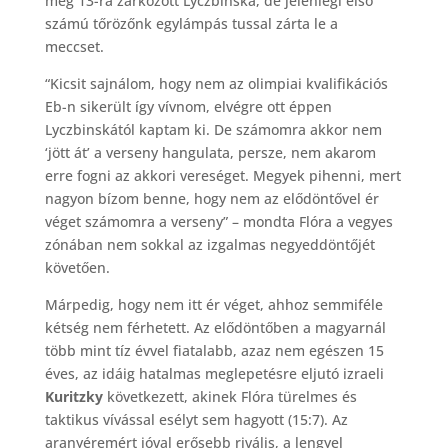
még 13-ra zárkózott Lyczbinska, de jelenlegi első
számú tőrözőnk egylámpás tussal zárta le a
meccset.
“Kicsit sajnálom, hogy nem az olimpiai kvalifikációs
Eb-n sikerült így vívnom, elvégre ott éppen
Lyczbinskától kaptam ki. De számomra akkor nem
‘jött át’ a verseny hangulata, persze, nem akarom
erre fogni az akkori vereséget. Megyek pihenni, mert
nagyon bízom benne, hogy nem az elődöntővel ér
véget számomra a verseny” – mondta Flóra a vegyes
zónában nem sokkal az izgalmas negyeddöntőjét
követően.
Márpedig, hogy nem itt ér véget, ahhoz semmiféle
kétség nem férhetett. Az elődöntőben a magyarnál
több mint tíz évvel fiatalabb, azaz nem egészen 15
éves, az idáig hatalmas meglepetésre eljutó izraeli
Kuritzky
következett, akinek Flóra türelmes és
taktikus vívással esélyt sem hagyott (15:7). Az
aranyéremért jóval erősebb rivális, a lengyel