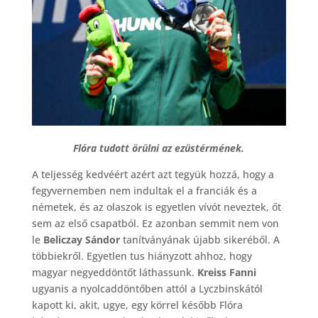
Flóra tudott örülni az ezüstérmének.
A teljesség kedvéért azért azt tegyük hozzá, hogy a
fegyvernemben nem indultak el a franciák és a
németek, és az olaszok is egyetlen vívót neveztek, őt
sem az első csapatból. Ez azonban semmit nem von
le
Beliczay Sándor
tanítványának újabb sikeréből. A
többiekről. Egyetlen tus hiányzott ahhoz, hogy
magyar negyeddöntőt láthassunk.
Kreiss Fanni
ugyanis a nyolcaddöntőben attól a Lyczbinskától
kapott ki, akit, ugye, egy körrel később Flóra