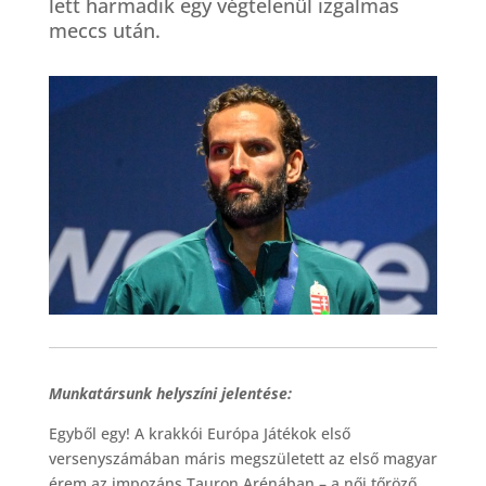
lett harmadik egy végtelenül izgalmas
meccs után.
Munkatársunk helyszíni jelentése:
Egyből egy! A krakkói Európa Játékok első
versenyszámában máris megszületett az első magyar
érem az impozáns Tauron Arénában – a női tőröző