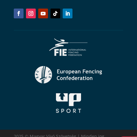
2025 © Magyar Vívó Szövetség | Minden jog