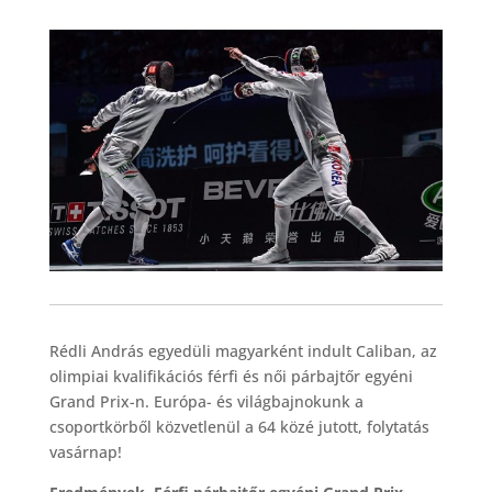
Rédli András egyedüli magyarként indult Caliban, az
olimpiai kvalifikációs férfi és női párbajtőr egyéni
Grand Prix-n. Európa- és világbajnokunk a
csoportkörből közvetlenül a 64 közé jutott, folytatás
vasárnap!