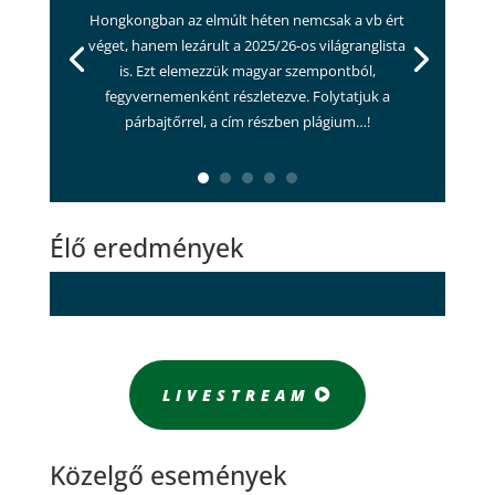
Hongkongban az elmúlt héten nemcsak a vb ért
véget, hanem lezárult a 2025/26-os világranglista
is. Ezt elemezzük magyar szempontból,
fegyvernemenként részletezve. Folytatjuk a
párbajtőrrel, a cím részben plágium…!
Élő eredmények
LIVESTREAM
Közelgő események