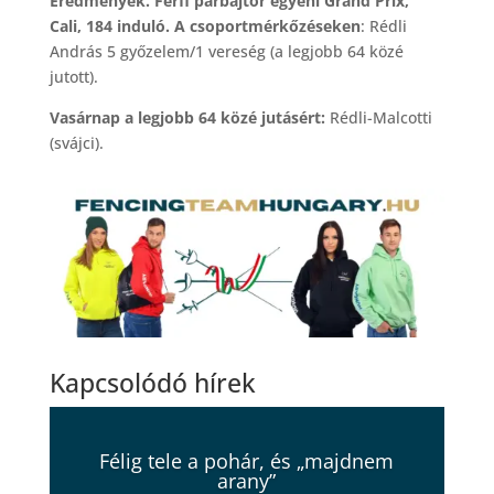
Eredmények. Férfi párbajtőr egyéni Grand Prix,
Cali, 184 induló. A csoportmérkőzéseken
: Rédli
András 5 győzelem/1 vereség (a legjobb 64 közé
jutott).
Vasárnap a legjobb 64 közé jutásért:
Rédli-Malcotti
(svájci).
Kapcsolódó hírek
Félig tele a pohár, és „majdnem
arany”