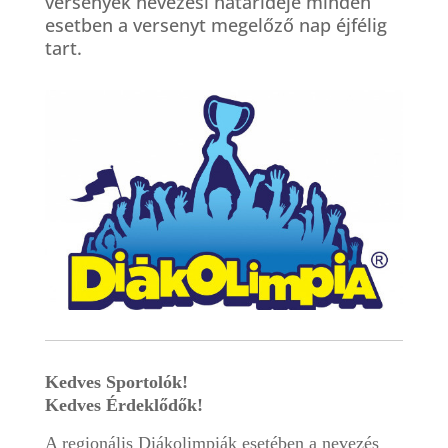
versenyek nevezési határideje minden
esetben a versenyt megelőző nap éjfélig
tart.
Kedves Sportolók!
Kedves Érdeklődők!
A regionális Diákolimpiák esetében a nevezés