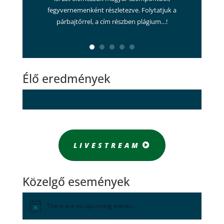
fegyvernemenként részletezve. Folytatjuk a
párbajtőrrel, a cím részben plágium…!
Élő eredmények
LIVESTREAM
Közelgő események
There are no upcoming events.