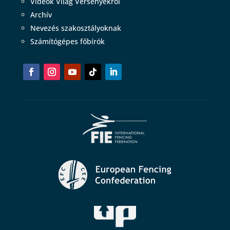
Videók Világ Versenyekről
Archív
Nevezés szakosztályoknak
Számítógépes főbírók