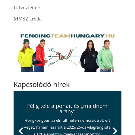
Üdvözlettel:
MVSZ Iroda
Kapcsolódó hírek
Félig tele a pohár, és „majdnem
arany”
Hongkongban az elmúlt héten nemcsak a vb ért
véget, hanem lezárult a 2025/26-os világranglista
is. Ezt elemezzük magyar szempontból,