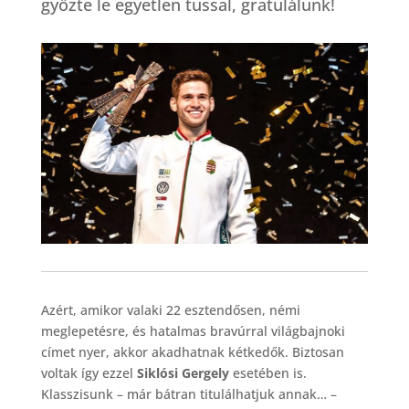
győzte le egyetlen tussal, gratulálunk!
Azért, amikor valaki 22 esztendősen, némi
meglepetésre, és hatalmas bravúrral világbajnoki
címet nyer, akkor akadhatnak kétkedők. Biztosan
voltak így ezzel
Siklósi Gergely
esetében is.
Klasszisunk – már bátran titulálhatjuk annak… –