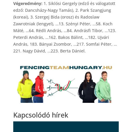
Végeredmény:
1. Siklósi Gergely (edző és válogatott
edző: Dancsházy-Nagy Tamás), 2. Park Szangjung
(koreai), 3. Szergej Bida (orosz) és Radoslaw
Zawrotniak (lengyel), …13. Szényi Péter, …58. Koch
Máté, …64. Rédli András, …84. Andrásfi Tibor, …123.
Peterdi András, …162. Bakos Bálint, …182. Ujvári
András, 183. Bányai Zsombor, …217. Somfai Péter, …
221. Nagy Dávid, …223. Berta Dániel.
Kapcsolódó hírek