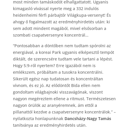
most minden tamáskodót elhallgattatott. Ugyanis
kimagasló vívással nyerte meg a 332 indulós
heidenheimi férfi párbajtőr Világkupa-versenyt! És
ahogy ő fogalmazott az eredményhirdetés után: ki
sem adott mindent magából, mivel elsősorban a
szombati csapatversenyre koncentrál…
“Pontosabban a döntőben nem tudtam spórolni az
energiával, a koreai Park ugyanis elképesztő tempót
diktált, de szerencsére tudtam vele tartani a lépést.
Hogy 5:9-ről nyertem? Erre igazából nem is
emlékszem, próbáltam a tusokra koncentrálni.
Sikerült egész nap tudatosan és koncentráltan
vívnom, és ez jó. Az elődöntőt Bida ellen nem
gondoltam világbajnoki visszavágónak, viszont
nagyon megéreztem ellene a ritmust. Természetesen
nagyon örülök az aranyéremnek, ám ettől a
pillanattól kezdve a csapatversenyre koncentrálok.” –
nyilatkozta honlapunknak
Dancsházy-Nagy Tamás
tanítványa az eredményhirdetés után.