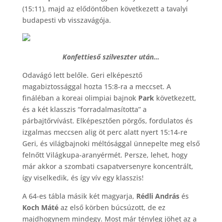
(15:11), majd az elődöntőben következett a tavalyi
budapesti vb visszavágója.
Konfettieső szilveszter után…
Odavágó lett belőle. Geri elképesztő
magabiztossággal hozta 15:8-ra a meccset. A
fináléban a koreai olimpiai bajnok
Park
következett,
és a két klasszis “forradalmasította” a
párbajtőrvívást. Elképesztően pörgős, fordulatos és
izgalmas meccsen alig öt perc alatt nyert 15:14-re
Geri, és világbajnoki méltósággal ünnepelte meg első
felnőtt Világkupa-aranyérmét. Persze, lehet, hogy
már akkor a szombati csapatversenyre koncentrált,
így viselkedik, és így vív egy klasszis!
A 64-es tábla másik két magyarja,
Rédli András
és
Koch Máté
az első körben búcsúzott, de ez
majdhogynem mindegy. Most már tényleg jöhet az a