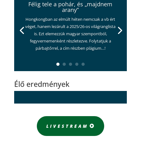
Félig tele a pohár, és „majdnem
arany”
Hongkongban az elmúlt héten nemcsak a vb ért
véget, hanem lezárult a 2025/26-os világranglista
is. Ezt elemezzük magyar szempontból,
fegyvernemenként részletezve. Folytatjuk a
párbajtőrrel, a cím részben plágium…!
Élő eredmények
LIVESTREAM