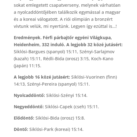
sokat emlegetett csapatverseny, melynek várhatóan
a nyolcaddöntőjében találkozik egymással a magyar
és a koreai válogatott. A riói olimpián a bronzért
vívtunk velük, mi nyertünk. Legyen így ezúttal is…!
Eredmények. Férfi párbajtőr egyéni Világkupa,
Heidenheim, 332 induló. A legjobb 32 közé jutásért:
Siklósi-Bargues (spanyol) 15:11, Szényi-Sarlajmov
(kazah) 15:11, Rédli-Bida (orosz) 3:15, Koch-Kano
(japán) 11:15.
A legjobb 16 közé jutásért:
Siklósi-Vuorinen (finn)
14:13, Szényi-Pereira (spanyol) 15:11.
Nyolcaddöntő:
Siklósi-Szényi 15:14.
Negyeddöntő:
Siklósi-Capek (cseh) 15:11.
Elődöntő:
Siklósi-Bida (orosz) 15:8.
Döntő:
Siklósi-Park (koreai) 15:14.