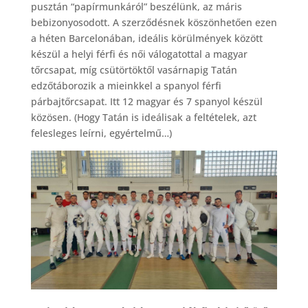
pusztán “papírmunkáról” beszélünk, az máris
bebizonyosodott. A szerződésnek köszönhetően ezen
a héten Barcelonában, ideális körülmények között
készül a helyi férfi és női válogatottal a magyar
tőrcsapat, míg csütörtöktől vasárnapig Tatán
edzőtáborozik a mieinkkel a spanyol férfi
párbajtőrcsapat. Itt 12 magyar és 7 spanyol készül
közösen. (Hogy Tatán is ideálisak a feltételek, azt
felesleges leírni, egyértelmű…)