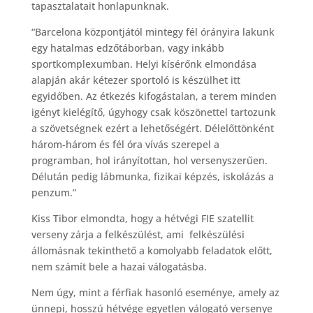
tapasztalatait honlapunknak.
“Barcelona központjától mintegy fél órányira lakunk
egy hatalmas edzőtáborban, vagy inkább
sportkomplexumban. Helyi kísérőnk elmondása
alapján akár kétezer sportoló is készülhet itt
egyidőben. Az étkezés kifogástalan, a terem minden
igényt kielégítő, úgyhogy csak köszönettel tartozunk
a szövetségnek ezért a lehetőségért. Délelőttönként
három-három és fél óra vívás szerepel a
programban, hol irányítottan, hol versenyszerűen.
Délután pedig lábmunka, fizikai képzés, iskolázás a
penzum.”
Kiss Tibor elmondta, hogy a hétvégi FIE szatellit
verseny zárja a felkészülést, ami felkészülési
állomásnak tekinthető a komolyabb feladatok előtt,
nem számít bele a hazai válogatásba.
Nem úgy, mint a férfiak hasonló eseménye, amely az
ünnepi, hosszú hétvége egyetlen válogató versenye