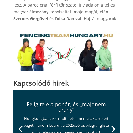
lesz. A barcelonai férfi tőr szatellit viadalon a teljes
magyar élmezőny képviselteti majd magát, élén
Szemes Gergővel
és
Dósa Danival.
Hajrá, magyarok!
Kapcsolódó hírek
Félig tele a pohár, és „majdnem
arany”
Hongkongban az elmúlt héten nemcsak a vb ért
véget, hanem lezárult a 2025/26-os világranglista
is. Ezt elemezzük magyar szempontból,