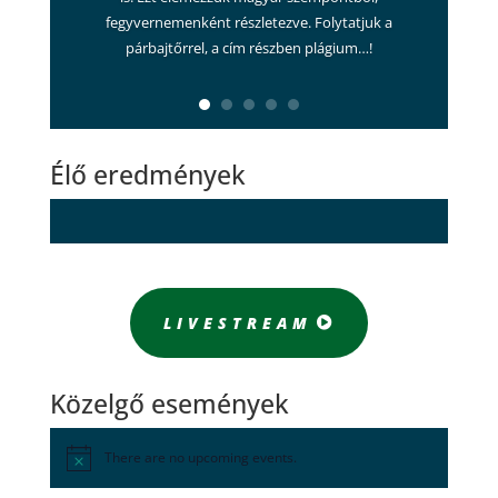
fegyvernemenként részletezve. Folytatjuk a
párbajtőrrel, a cím részben plágium…!
Élő eredmények
LIVESTREAM
Közelgő események
There are no upcoming events.