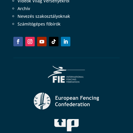
Videók Világ Versenyekről
Archív
Nevezés szakosztályoknak
Számítógépes főbírók