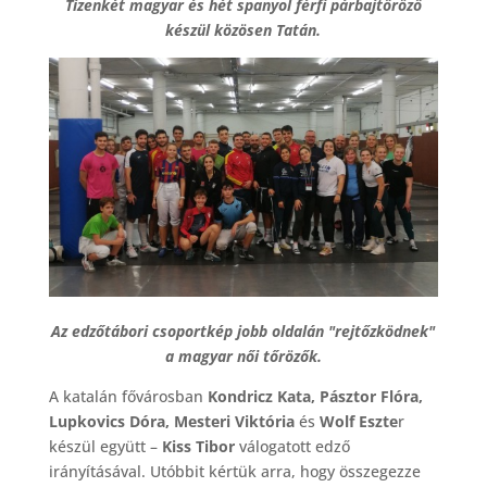
Tizenkét magyar és hét spanyol férfi párbajtőröző
készül közösen Tatán.
Az edzőtábori csoportkép jobb oldalán "rejtőzködnek"
a magyar női tőrözők.
A katalán fővárosban
Kondricz Kata, Pásztor Flóra,
Lupkovics Dóra, Mesteri Viktória
és
Wolf Eszte
r
készül együtt –
Kiss Tibor
válogatott edző
irányításával. Utóbbit kértük arra, hogy összegezze