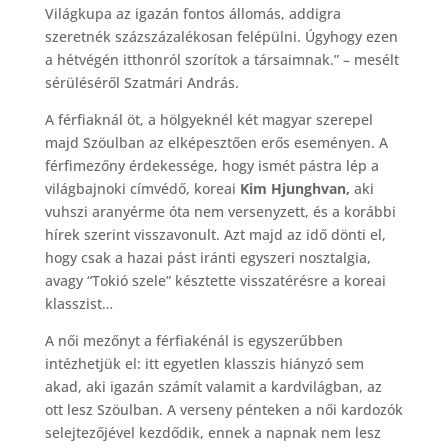
Világkupa az igazán fontos állomás, addigra
szeretnék százszázalékosan felépülni. Úgyhogy ezen
a hétvégén itthonról szorítok a társaimnak.” – mesélt
sérüléséről Szatmári András.
A férfiaknál öt, a hölgyeknél két magyar szerepel
majd Szöulban az elképesztően erős eseményen. A
férfimezőny érdekessége, hogy ismét pástra lép a
világbajnoki címvédő, koreai
Kim Hjunghvan,
aki
vuhszi aranyérme óta nem versenyzett, és a korábbi
hírek szerint visszavonult. Azt majd az idő dönti el,
hogy csak a hazai pást iránti egyszeri nosztalgia,
avagy “Tokió szele” késztette visszatérésre a koreai
klasszist…
A női mezőnyt a férfiakénál is egyszerűbben
intézhetjük el: itt egyetlen klasszis hiányzó sem
akad, aki igazán számít valamit a kardvilágban, az
ott lesz Szöulban. A verseny pénteken a női kardozók
selejtezőjével kezdődik, ennek a napnak nem lesz