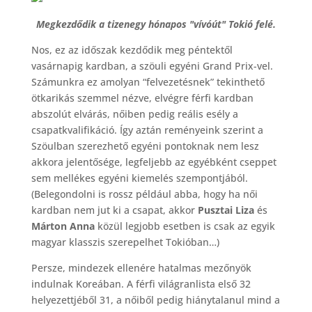
Megkezdődik a tizenegy hónapos "vívóút" Tokió felé.
Nos, ez az időszak kezdődik meg péntektől
vasárnapig kardban, a szöuli egyéni Grand Prix-vel.
Számunkra ez amolyan “felvezetésnek” tekinthető
ötkarikás szemmel nézve, elvégre férfi kardban
abszolút elvárás, nőiben pedig reális esély a
csapatkvalifikáció. Így aztán reményeink szerint a
Szöulban szerezhető egyéni pontoknak nem lesz
akkora jelentősége, legfeljebb az egyébként cseppet
sem mellékes egyéni kiemelés szempontjából.
(Belegondolni is rossz például abba, hogy ha női
kardban nem jut ki a csapat, akkor
Pusztai Liza
és
Márton Anna
közül legjobb esetben is csak az egyik
magyar klasszis szerepelhet Tokióban…)
Persze, mindezek ellenére hatalmas mezőnyök
indulnak Koreában. A férfi világranlista első 32
helyezettjéből 31, a nőiből pedig hiánytalanul mind a