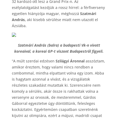
32 kardozó ott lesz a Grand Prix-n. Az
esélylatolgatást kezdjük a rossz hírrel: a férfiverseny
egyetlen hiányzója magyar, méghozzá
Szatmári
András,
aki kisebb sérülése miatt nem utazott el
Ázsiába.
Szatmári András (balra) a budapesti Vk-n vívott
koreaival, a koreai GP-t viszont Budapestről figyeli.
“A múlt szerdai edzésen
Szilágyi Áronnal
asszóztam,
amikor éreztem, hogy valami nincs rendben a
combommal, mintha elpattant volna egy izom. Abba
is hagytam azonnal a vívást, és a vizsgálatok
részletes szakadást mutattak ki. Szerencsére nem
komoly a sérülés, akár össze is rakhattak volna a
versenyre az orvosok, de mesteremmel, Gárdos
Gáborral egyeztetve úgy döntöttünk, felesleges
kockáztatni. Egyérteműen csapatban szeretnénk
kijutni az olimpiára, ezért a májusi, madridi csapat