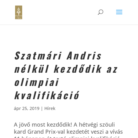
Szatmári Andris
nélkül kezdődik az
olimpiai
kvalifikáció
ápr 25, 2019
|
Hírek
A jövő most kezdődik! A hétvégi szöuli
kard Grand Prix-val kezdetét veszi a vívás