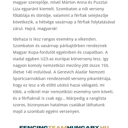
magyar szereplője, mivel Márton Anna és Pusztai
Liza egyaránt kiemelt. Szombaton a női verseny
főtáblája és döntője, valamint a férfiak selejtezője
következik, a hétvége vasárnap a férfiak folytatásával
zárul. Hajrá, magyarok!
Idehaza is lesz rangos esemény a víkenden.
Szombaton és vasárnap párbajtőrben rendeznek
Magyar Kupa-fordulót egyéniben és csapatban. A
viadal egyben U23-as európai körverseny lesz, így
nagyon komoly nemzetközi mezőny jött össze 150,
illetve 140 indulóval. A Gerevich Aladár Nemzeti
Sportcsarnokban rendezendő verseny pikantériája,
hogy ez lesz a vb előtti utolsó hazai válogató, mi
több, a nőknél már nemzetközi esemény sem követi,
és a férfiaknál is csak egy… Márpedig a ranglista
szoros, bizonyosan hatalmas csatákat láthatunk
majd a szombati egyéni versenyen.