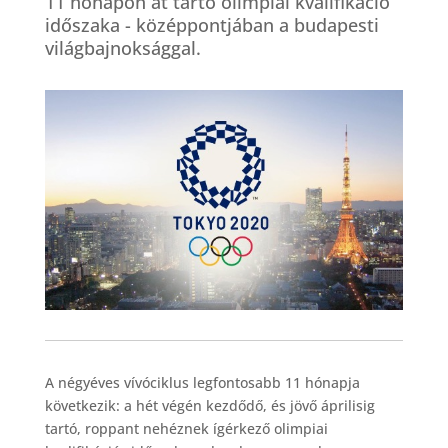
11 hónapon át tartó olimpiai kvalifikáció
időszaka - középpontjában a budapesti
világbajnoksággal.
A négyéves vívóciklus legfontosabb 11 hónapja
következik: a hét végén kezdődő, és jövő áprilisig
tartó, roppant nehéznek ígérkező olimpiai