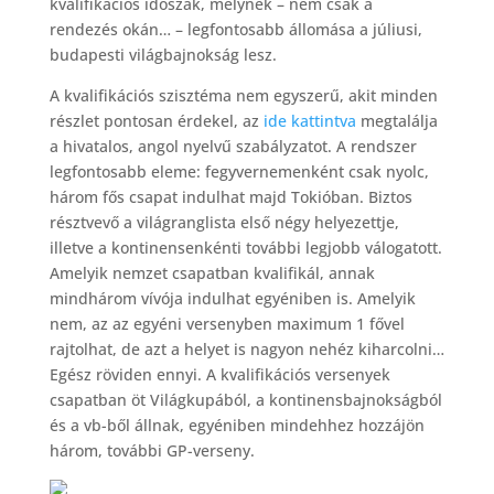
kvalifikációs időszak, melynek – nem csak a
rendezés okán… – legfontosabb állomása a júliusi,
budapesti világbajnokság lesz.
A kvalifikációs szisztéma nem egyszerű, akit minden
részlet pontosan érdekel, az
ide kattintva
megtalálja
a hivatalos, angol nyelvű szabályzatot. A rendszer
legfontosabb eleme: fegyvernemenként csak nyolc,
három fős csapat indulhat majd Tokióban. Biztos
résztvevő a világranglista első négy helyezettje,
illetve a kontinensenkénti további legjobb válogatott.
Amelyik nemzet csapatban kvalifikál, annak
mindhárom vívója indulhat egyéniben is. Amelyik
nem, az az egyéni versenyben maximum 1 fővel
rajtolhat, de azt a helyet is nagyon nehéz kiharcolni…
Egész röviden ennyi. A kvalifikációs versenyek
csapatban öt Világkupából, a kontinensbajnokságból
és a vb-ből állnak, egyéniben mindehhez hozzájön
három, további GP-verseny.