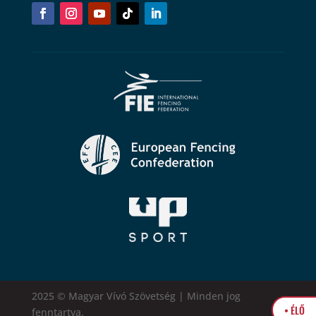
2025 © Magyar Vívó Szövetség | Minden jog
• ÉLŐ
fenntartva.