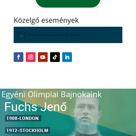
Közelgő események
There are no upcoming events.
Egyéni Olimpiai Bajnokaink