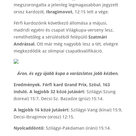
megszorongatta a jelenleg legmagasabban jegyzett
orosz kardozót,
Ibragimovot,
12:15 lett a vége.
Férfi kardozóink következő állomása a májusi,
madridi egyéni és csapat Világkupa-verseny lesz,
remélhetőleg a sérüléséből felépülő
Szatmári
Andrással.
Ott már még nagyobb lesz a tét, elvégre
megkezdődik az olimpiai csapatkvalifikáció.
Áron, és egy újabb kupa a varázslatos jobb kézben.
Eredmények. Férfi kard Grand Prix, Szöul, 163
induló. A legjobb 32 közé jutásért:
Szilágyi-Szung
(koreai) 15:7, Decsi-Sz. Bazadze (grúz) 15:14.
A legjobb 16 közé jutásért:
Szilágyi-Vang (kínai) 15:9,
Decsi-Ibragimov (orosz) 12:15.
Nyolcaddöntő:
Szilágyi-Pakdaman (iráni) 15:14.