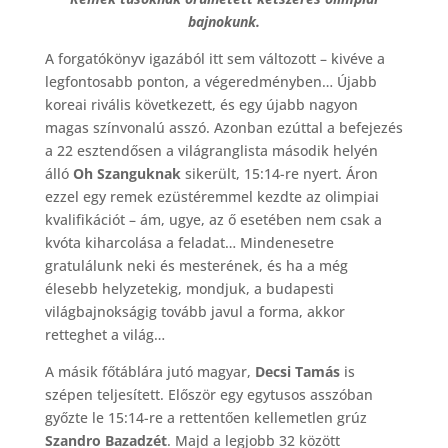
bajnokunk.
A forgatókönyv igazából itt sem változott – kivéve a
legfontosabb ponton, a végeredményben… Újabb
koreai rivális következett, és egy újabb nagyon
magas színvonalú asszó. Azonban ezúttal a befejezés
a 22 esztendősen a világranglista második helyén
álló
Oh Szanguknak
sikerült, 15:14-re nyert. Áron
ezzel egy remek ezüstéremmel kezdte az olimpiai
kvalifikációt – ám, ugye, az ő esetében nem csak a
kvóta kiharcolása a feladat… Mindenesetre
gratulálunk neki és mesterének, és ha a még
élesebb helyzetekig, mondjuk, a budapesti
világbajnokságig tovább javul a forma, akkor
retteghet a világ…
A másik főtáblára jutó magyar,
Decsi Tamás
is
szépen teljesített. Először egy egytusos asszóban
győzte le 15:14-re a rettentően kellemetlen grúz
Szandro Bazadzét
. Majd a legjobb 32 között