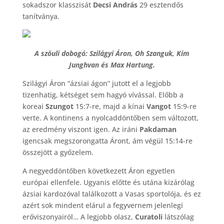
sokadszor klasszisát
Decsi András
29 esztendős
tanítványa.
A szöuli dobogó: Szilágyi Áron, Oh Szanguk, Kim
Junghvan és Max Hartung.
Szilágyi Áron “ázsiai ágon” jutott el a legjobb
tizenhatig, kétséget sem hagyó vívással. Előbb a
koreai
Szungot
15:7-re, majd a kínai
Vangot
15:9-re
verte. A kontinens a nyolcaddöntőben sem változott,
az eredmény viszont igen. Az iráni
Pakdaman
igencsak megszorongatta Áront, ám végül 15:14-re
összejött a győzelem.
A negyeddöntőben következett Áron egyetlen
európai ellenfele. Ugyanis előtte és utána kizárólag
ázsiai kardozóval találkozott a Vasas sportolója, és ez
azért sok mindent elárul a fegyvernem jelenlegi
erőviszonyairól… A legjobb olasz,
Curatoli
látszólag