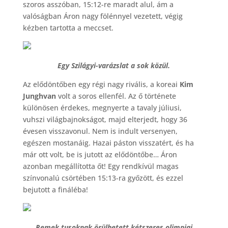
szoros asszóban, 15:12-re maradt alul, ám a
valóságban Áron nagy fölénnyel vezetett, végig
kézben tartotta a meccset.
Egy Szilágyi-varázslat a sok közül.
Az elődöntőben egy régi nagy rivális, a koreai
Kim
Junghvan
volt a soros ellenfél. Az ő története
különösen érdekes, megnyerte a tavaly júliusi,
vuhszi világbajnokságot, majd elterjedt, hogy 36
évesen visszavonul. Nem is indult versenyen,
egészen mostanáig. Hazai páston visszatért, és ha
már ott volt, be is jutott az elődöntőbe… Áron
azonban megállította őt! Egy rendkívül magas
színvonalú csörtében 15:13-ra győzött, és ezzel
bejutott a fináléba!
Remek tusoknak örülhetett kétszeres olimpiai