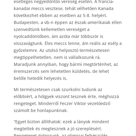
esetleges negyedöntős vereség esetén. A francia-
kanadai meccs vesztese, tehát vélhetően Kanada
következhet ebben az esetben az 5-8. helyért.
Budapesten, a vb-n éppen az észak-amerikaiak ellen
szenvedtünk kellemetlen vereséget a
nyolcaddöntőben, ám azóta már többször is
visszavágtunk. Éles meccs lenne, ám reális az esély a
győzelemre. Az utolsó helyosztó természetesen
megtippelhetetlen, nem is vállalkozunk rá.
Maradjunk annyiban, hogy bármi megtörténhet, az
éremszerzés sem lehetetlen küldetés, de lehet
belőle hetedik helyezés is.
Mi természetesen csak szurkolni tudunk az
előbbiért, a hölgyek viszont tesznek érte, méghozzá
rengeteget. Minderről Feczer Viktor vezetőedző
számolt be honlapunknak.
“Egyet bizton állíthatok: ezek a lányok mindent
megtettek és megtesznek a jó szereplésért.
Rengeteget dolgozunk, az olimpiai felkészülés