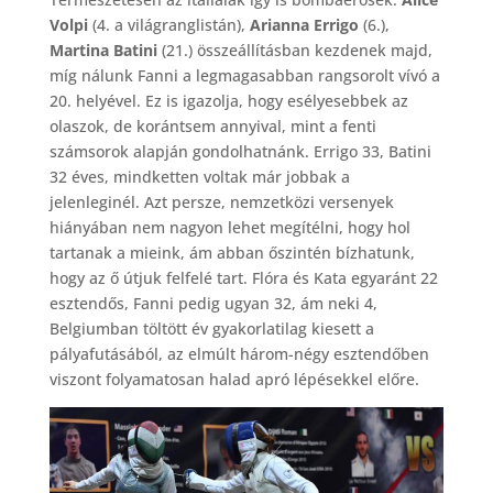
Volpi
(4. a világranglistán),
Arianna Errigo
(6.),
Martina Batini
(21.) összeállításban kezdenek majd,
míg nálunk Fanni a legmagasabban rangsorolt vívó a
20. helyével. Ez is igazolja, hogy esélyesebbek az
olaszok, de korántsem annyival, mint a fenti
számsorok alapján gondolhatnánk. Errigo 33, Batini
32 éves, mindketten voltak már jobbak a
jelenleginél. Azt persze, nemzetközi versenyek
hiányában nem nagyon lehet megítélni, hogy hol
tartanak a mieink, ám abban őszintén bízhatunk,
hogy az ő útjuk felfelé tart. Flóra és Kata egyaránt 22
esztendős, Fanni pedig ugyan 32, ám neki 4,
Belgiumban töltött év gyakorlatilag kiesett a
pályafutásából, az elmúlt három-négy esztendőben
viszont folyamatosan halad apró lépésekkel előre.