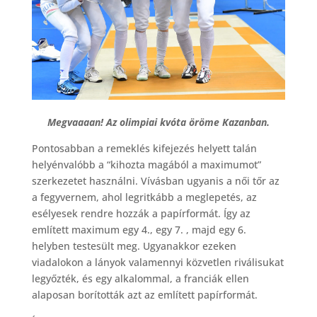
Megvaaaan! Az olimpiai kvóta öröme Kazanban.
Pontosabban a remeklés kifejezés helyett talán
helyénvalóbb a “kihozta magából a maximumot”
szerkezetet használni. Vívásban ugyanis a női tőr az
a fegyvernem, ahol legritkább a meglepetés, az
esélyesek rendre hozzák a papírformát. Így az
említett maximum egy 4., egy 7. , majd egy 6.
helyben testesült meg. Ugyanakkor ezeken
viadalokon a lányok valamennyi közvetlen riválisukat
legyőzték, és egy alkalommal, a franciák ellen
alaposan borították azt az említett papírformát.