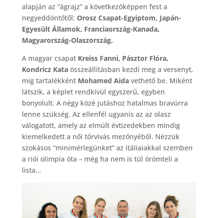
alapján az “ágrajz” a következőképpen fest a
negyeddöntőtől:
Orosz Csapat-Egyiptom, Japán-
Egyesült Államok, Franciaország-Kanada,
Magyarország-Olaszország.
A magyar csapat
Kreiss Fanni, Pásztor Flóra,
Kondricz Kata
összeállításban kezdi meg a versenyt,
míg tartalékként
Mohamed Aida
vethető be. Miként
látszik, a képlet rendkívül egyszerű, egyben
bonyolult. A négy közé jutáshoz hatalmas bravúrra
lenne szükség. Az ellenfél ugyanis az az olasz
válogatott, amely az elmúlt évtizedekben mindig
kiemelkedett a női tőrvívás mezőnyéből. Nézzük
szokásos “minimérlegünket” az itáliaiakkal szemben
a riói olimpia óta – még ha nem is túl örömteli a
lista…