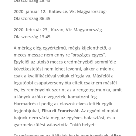
Olaszország 28:45.
2020. január 12., Katowice, Vk: Magyarország-
Olaszország 36:45.
2020. február 23., Kazan, Vk: Magyarország-
Olaszország 13:45.
A mérleg elég egyértelmű, mégis kijelenthető, a
meccs messze nem ennyire “országos egyes”.
Egyfelől az utolsó meccs eredményéből semmiféle
következtetést nem lehet levonni, akkor a mieink
csak a kvalifikációval voltak elfoglalva. Másfelől a
legutóbbi csapatverseny óta eltelt csaknem másfél
év, és reményeink szerint az a rengeteg munka, amit
a lányok azóta elvégeztek, kamatozni fog.
Harmadrészt pedig az olaszok elvesztették egyik
legjobbjukat,
Elisa di Franciscát.
Az egyéni olimpiai
bajnok nem várta meg az egyéves halasztást, és a
gyermekszülést választotta Tokió helyett.
Természetesen az itáliaiak így is bombaerősek.
Alice