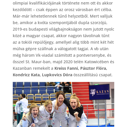
olimpiai kvalifikációjának története nem ott és akkor
kezdődött – csak éppen az orosz városban ért célba.
Már-már lehetetlennek tűnő helyzetből. Mert valljuk
be, amikor a kvóta szempontjából dupla szorzójú,
2019-es budapesti világbajnokságon nem jutott nyolc
közé a magyar csapat, akkor nagyon távolinak tűnt
az a tokiói repülőjegy, amellyel alig több mint két hét
múlva gépre szállnak a válogatott tagjai. A vb után
még három Vk-viadal számított a pontversenybe, és
ősszel St. Maur-ban, majd 2020 telén Katowicében és
Kazanban remekelt a
Kreiss Fanni, Pásztor Flóra,
Kondricz Kata, Lupkovics Dóra
összeállítású csapat.