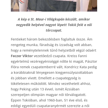
A kép a St. Maur-i Világkupán készült, amikor
negyedik helyével nagyot lépett Tokió felé a női
tőrcsapat.
Fentieket három bekezdésben foglaltuk össze. Ám
rengeteg munka, fáradság és izzadság volt abban,
hogy a reménytelennek tűnő helyzetből végül odaért
Feczer Viktor
vezetőedző csapata. Kreiss Fanni
egyértelmű vezéregyéniséggé nőtte ki magát, Pásztor
Flóra remek csapatemberré vált, Kondricz Kata pedig
a korábbiaknál lényegesen kiegyensúlyozottabban
és jobban vívott. Emellett a csapategység is
tökéletesen működött. Mindez vezethetett ahhoz,
hogy Peking után 13 évvel, ismét Ázsiában
szerepeljen olimpián magyar női tőrválogatott.
Éppen Tokióban, ahol 1960-ban, 51 éve első, és
eddigi egyedüli csapataranyérmét szerezte a női