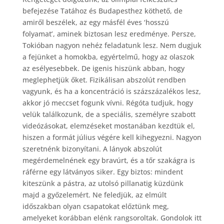
befejezése Tatához és Budapesthez köthető, de
amiről beszélek, az egy másfél éves ‘hosszú
folyamat’, aminek biztosan lesz eredménye. Persze,
Tokióban nagyon nehéz feladatunk lesz. Nem dugjuk
a fejünket a homokba, egyértelmű, hogy az olaszok
az esélyesebbek. De igenis hiszünk abban, hogy
meglephetjük őket. Fizikálisan abszolút rendben
vagyunk, és ha a koncentráció is százszázalékos lesz,
akkor jó meccset fogunk vívni. Régóta tudjuk, hogy
velük találkozunk, de a speciális, személyre szabott
videózásokat, elemzéseket mostanában kezdtük el,
hiszen a formát július végére kell kihegyezni. Nagyon
szeretnénk bizonyítani. A lányok abszolút
megérdemelnének egy bravúrt, és a tőr szakágra is
ráférne egy látványos siker. Egy biztos: mindent
kiteszünk a pástra, az utolsó pillanatig küzdünk
majd a győzelemért. Ne feledjük, az elmúlt
időszakban olyan csapatokat előztünk meg,
amelyeket korábban elénk rangsoroltak. Gondolok itt