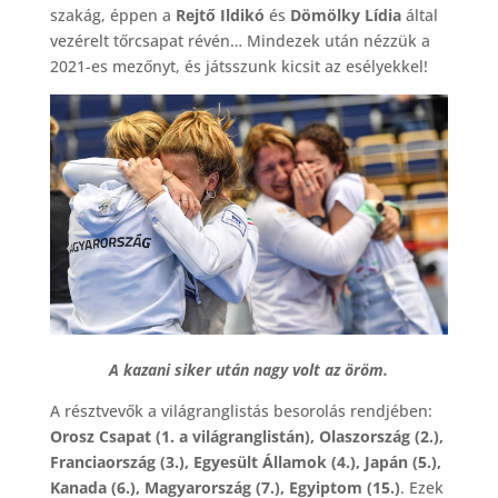
szakág, éppen a
Rejtő Ildikó
és
Dömölky Lídia
által
vezérelt tőrcsapat révén… Mindezek után nézzük a
2021-es mezőnyt, és játsszunk kicsit az esélyekkel!
A kazani siker után nagy volt az öröm.
A résztvevők a világranglistás besorolás rendjében:
Orosz Csapat (1. a világranglistán), Olaszország (2.),
Franciaország (3.), Egyesült Államok (4.), Japán (5.),
Kanada (6.), Magyarország (7.), Egyiptom (15.)
. Ezek