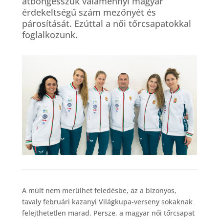
átböngésszük valamennyi magyar
érdekeltségű szám mezőnyét és
párosítását. Ezúttal a női tőrcsapatokkal
foglalkozunk.
A múlt nem merülhet feledésbe, az a bizonyos,
tavaly februári kazanyi Világkupa-verseny sokaknak
felejthetetlen marad. Persze, a magyar női tőrcsapat