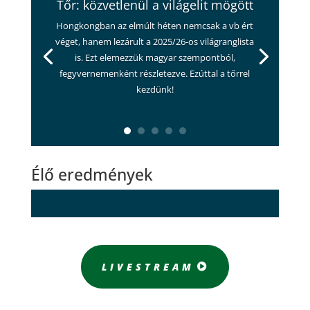
Tőr: közvetlenül a világelit mögött
Hongkongban az elmúlt héten nemcsak a vb ért
véget, hanem lezárult a 2025/26-os világranglista
is. Ezt elemezzük magyar szempontból,
fegyvernemenként részletezve. Ezúttal a tőrrel
kezdünk!
Élő eredmények
LIVESTREAM