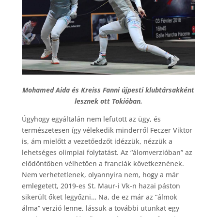
Mohamed Aida és Kreiss Fanni újpesti klubtársakként
lesznek ott Tokióban.
Úgyhogy egyáltalán nem lefutott az ügy, és
természetesen így vélekedik minderről Feczer Viktor
is, ám mielőtt a vezetőedzőt idézzük, nézzük a
lehetséges olimpiai folytatást. Az “álomverzióban” az
elődöntőben vélhetően a franciák következnének.
Nem verhetetlenek, olyannyira nem, hogy a már
emlegetett, 2019-es St. Maur-i Vk-n hazai páston
sikerült őket legyőzni… Na, de ez már az “álmok
álma” verzió lenne, lássuk a további utunkat egy