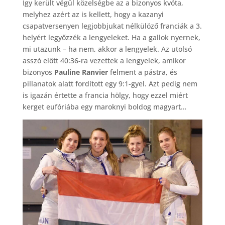
Így került végül közelségbe az a bizonyos kvóta,
melyhez azért az is kellett, hogy a kazanyi
csapatversenyen legjobbjukat nélkülöző franciák a 3.
helyért legyőzzék a lengyeleket. Ha a gallok nyernek,
mi utazunk – ha nem, akkor a lengyelek. Az utolsó
asszó előtt 40:36-ra vezettek a lengyelek, amikor
bizonyos
Pauline Ranvier
felment a pástra, és
pillanatok alatt fordított egy 9:1-gyel. Azt pedig nem
is igazán értette a francia hölgy, hogy ezzel miért
kerget eufóriába egy maroknyi boldog magyart…